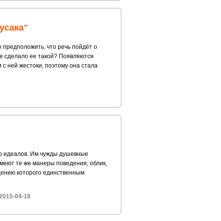
усака"
о предположить, что речь пойдёт о
же сделало ее такой? Появляются
с ней жестоки, поэтому она стала
бо идеалов. Им чужды душевные
меют те же манеры поведения, облик,
ждению которого единственным
2015-04-18