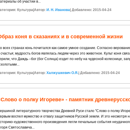
атериалы об участии в...
атегория:
Культура
|
Автор:
И. Н. Иванова
|
Добавлено: 2015-04-24
Образ коня в сказаниях и в современной жизни
о всех странах конь почитался как самое умное создание. Согласно веровани
 счастья; мудрость богов являлась людям через это животное. Культ коня свя
ерили, что Даждь –бог (бог Солнца) ездит по небу на чудесной колеснице, з
 золотыми...
атегория:
Культура
|
Автор:
Халжушкевич О.Я.
|
Добавлено: 2015-04-24
«Слово о полку Игореве» - памятник древнерусск
ершиной литературного творчества Древней Руси стало "Слово о полку Игоре
ервым воспел мужество и отвагу защитников Русской земли. И это несмотря н
сторико-художественного произведения легли печальные события неудачного 
горя Святославича...