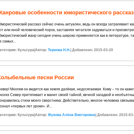
Жанровые особенности юмористического рассказ
мористический рассказ сейчас очень актуален, ведь он всегда затрагивает к
от или иной человеческий порок, заставляя читателя задуматься и присмотре
мористический жанр сегодня очень широко применяется как в литературе, та
з самых...
атегория:
Культура
|
Автор:
Тернова Н.Н.
|
Добавлено: 2015-03-20
Колыбельные песни России
евер! Многим он видится как земля далёкая, недосягаемая. Кому – то он ка
ногих Север притягивает и манит своей тайной, вечной загадкой и необъятн
онравились стихи моего сверстника: Действительно, многое человека связывае
ознал «первых лет уроки». И...
атегория:
Культура
|
Автор:
Жукова Алёна Викторовна
|
Добавлено: 2015-03