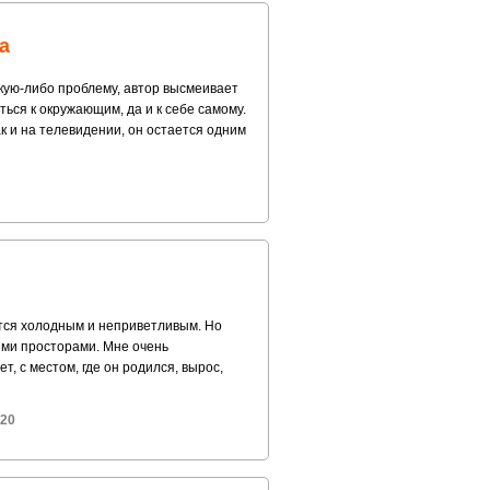
а
акую-либо проблему, автор высмеивает
ться к окружающим, да и к себе самому.
к и на телевидении, он остается одним
жется холодным и неприветливым. Но
ыми просторами. Мне очень
т, с местом, где он родился, вырос,
-20