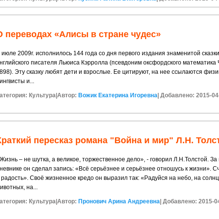
О переводах «Алисы в стране чудес»
 июле 2009г. исполнилось 144 года со дня первого издания знаменитой сказк
нглийского писателя Льюиса Кэрролла (псевдоним оксфордского математика
898). Эту сказку любят дети и взрослые. Ее цитируют, на нее ссылаются физи
ингвисты и...
атегория:
Культура
|
Автор:
Вожик Екатерина Игоревна
|
Добавлено: 2015-04
Краткий пересказ романа "Война и мир" Л.Н. Толс
Жизнь – не шутка, а великое, торжественное дело», - говорил Л.Н.Толстой. За
невнике он сделал запись: «Всё серьёзнее и серьёзнее отношусь к жизни». С
 радость». Своё жизненное кредо он выразил так: «Радуйся на небо, на солнце
ивотных, на...
атегория:
Культура
|
Автор:
Пронович Арина Андреевна
|
Добавлено: 2015-0