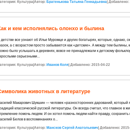
атегория:
Культура
|
Автор:
Братенькова Татьяна Геннадьевна
|
Добавлено: 
Как и кем исполнялись олонхо и былина
 детстве все узнают об Илье Муромце и других богатырях, которые, однако,
казок, а с возрастом просто забываются как «детские». А между тем былины,
ожно было услышать в деревнях, вовсе не принадлежали к детскому фольклор
зрослыми серьезными...
атегория:
Культура
|
Автор:
Иванов Коля
|
Добавлено: 2015-04-22
Символика животных в литературе
асилий Макарович Шукшин — человек «разносторонних дарований, который
радиций классической русской литературы. Он всегда считал, что главное в 
тремление помочь людям. И он хотел помочь людям найти правду, сохранить
асилий Белов в воспоминаниях о...
атегория:
Культура
|
Автор:
Мансков Сергей Анатольевич
|
Добавлено: 2015