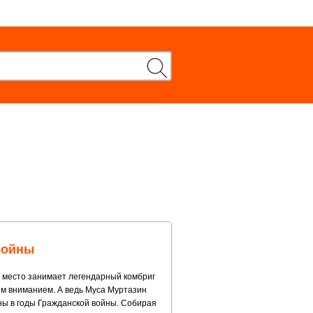
войны
 место занимает легендарный комбриг
им вниманием. А ведь Муса Муртазин
ны в годы Гражданской войны. Собирая