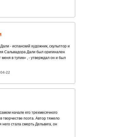
и
али - испанский художник, скульптор и
ия Сальвадора Дали был оригинален
меня в тупик» , - утверждал он и был
-04-22
самом начале его трехмесячного
в творчестве поэта. Автор тяжело
 него стала смерть Дельвига, он