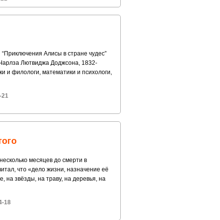
и “Приключения Алисы в стране чудес”
 Чарлза Лютвиджа Доджсона, 1832-
ки и филологи, математики и психологи,
-21
того
 несколько месяцев до смерти в
читал, что «дело жизни, назначение её
, на звёзды, на траву, на деревья, на
4-18