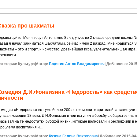
Сказка про шахматы
дравствуйте! Меня зовут Антон, мне 8 лет, учусь во 2 классе средней школы 
азад я начал заниматься шахматами, сейчас имею 2 разряд. Мне нравиться уч
ахматы – это и спорт, и искусство, древнейшая игра, увлекательнейшая игра,
ревности...
атегория:
Культура
|
Автор:
Бодягин Антон Владимирович
|
Добавлено: 2015
Комедия Д.И.Фонвизина «Недоросль» как средств
личности
омедия «Недоросль» вот уже более 200 лет «смешит» зрителей, а также учит
учшая комедия 18 века. Д.И.Фонвизин в ней вступил в борьбу с общественным
казывал на те недостатки русской жизни, которые волновали и беспокоили в 
роблема воспитания и...
атегория:
Культура
|
Автор:
Кузина Галина Викторовна
|
Добавлено: 2015-04