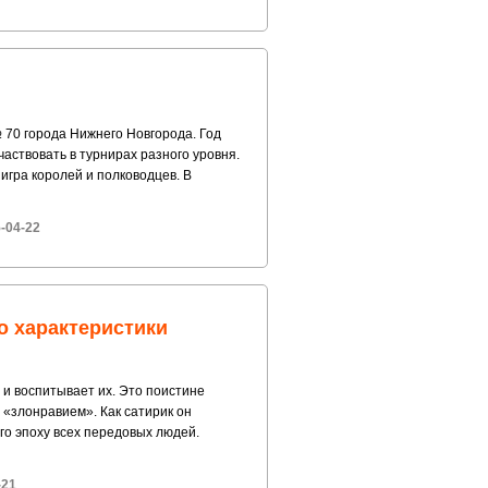
№ 70 города Нижнего Новгорода. Год
аствовать в турнирах разного уровня.
 игра королей и полководцев. В
-04-22
о характеристики
 и воспитывает их. Это поистине
 «злонравием». Как сатирик он
его эпоху всех передовых людей.
-21