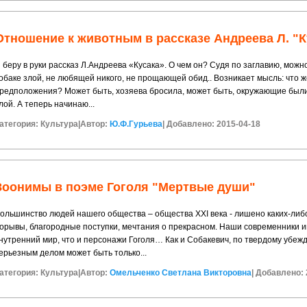
Отношение к животным в рассказе Андреева Л. "К
 беру в руки рассказ Л.Андреева «Кусака». О чем он? Судя по заглавию, можн
обаке злой, не любящей никого, не прощающей обид.. Возникает мысль: что 
редположения? Может быть, хозяева бросила, может быть, окружающие были 
лой. А теперь начинаю...
атегория:
Культура
|
Автор:
Ю.Ф.Гурьева
|
Добавлено: 2015-04-18
Зоонимы в поэме Гоголя "Мертвые души"
ольшинство людей нашего общества – общества XXI века - лишено каких-ли
орывы, благородные поступки, мечтания о прекрасном. Наши современники и
нутренний мир, что и персонажи Гоголя… Как и Собакевич, по твердому убе
ерьезным делом может быть только...
атегория:
Культура
|
Автор:
Омельченко Светлана Викторовна
|
Добавлено: 