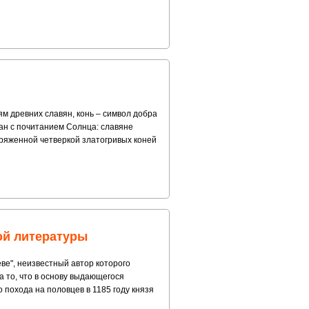
ям древних славян, конь – символ добра
зан с почитанием Солнца: славяне
апряженной четверкой златогривых коней
ой литературы
ве", неизвестный автор которого
а то, что в основу выдающегося
похода на половцев в 1185 году князя