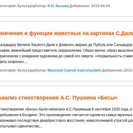
атегория:
Культура
|
Автор:
И.Н. Каскин
|
Добавлено: 2015-04-24
Значения и функции животных на картинах С.Дал
альвадор Фелипе Хасинто Дали и Доменеч, маркиз де Пуболь или Сальвадор Д
рафик, важнейший представитель сюрреализма. Образ жизни, образ мышлен
рактически с рождения художника до самой его смерти. «Нормальность ставит 
десь искренен....
атегория:
Культура
|
Автор:
Мансков Сергей Анатольевич
|
Добавлено: 2015
Анализ стихотворения А.С. Пушкина «Бесы»
тихотворение «Бесы» было написано А.С.Пушкиным 6 сентября 1930 года, в 
ребывания в Болдине. Это произведение считается одним из самых мрачных 
ереживал последствия декабристского восстания, невосполнимой утратой для
спытывал одиночество,...