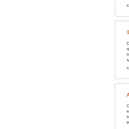
К
С
г
п
з
К
С
п
п
и