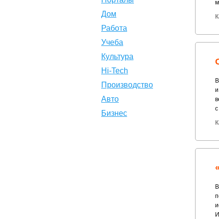
м
Дом
К
Работа
Учеба
Культура
Hi-Tech
В
Производство
и
Авто
в
с
Бизнес
К
В
п
и
И