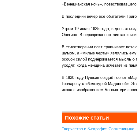
«Венецианская ночь», повествовавшего 
В последний вечер все обитатели Триго
Утром 19 июля 1825 года, в день отъез
Онегин». В неразрезанных листах книги
В стихотворении поэт сравнивает возл
шумом, а «милые черты» являлись ему в
особой силой подчёркивается мысль о т
уходят, когда женщина исчезает из памя
В 1830 году Пушкин создаёт сонет «Мад
Гончарову с «белокурой Мадонной». Это
икона с изображением Богоматери спосо
Похожие статьи
Творчество и биография Солженицына