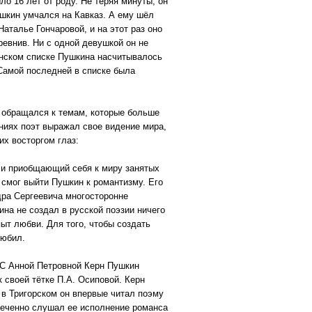
ло 16 лет от роду. Не теряя минуты, он
ушкин умчался на Кавказ. А ему шёл
аталье Гончаровой, и на этот раз оно
ревнив. Ни с одной девушкой он не
анском списке Пушкина насчитывалось
 Самой последней в списке была
 обращался к темам, которые больше
ениях поэт выражал свое видение мира,
их восторгом глаз:
 и приобщающий себя к миру занятых
смог выйти Пушкин к романтизму. Его
дра Сергеевича многосторонне
ина не создал в русской поэзии ничего
ыт любви. Для того, чтобы создать
любил.
 С Анной Петровной Керн Пушкин
к своей тётке П.А. Осиповой. Керн
 в Тригорском он впервые читал поэму
влеченно слушал ее исполнение романса