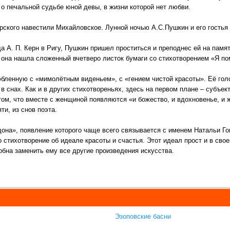
о печальной судьбе юной девы, в жизни которой нет любви.
рского навестили Михайловское. Лунной ночью А.С.Пушкин и его гостья 
да А. П. Керн в Ригу, Пушкин пришел проститься и преподнес ей на пам
 она нашла сложенный вчетверо листок бумаги со стихотворением «Я по
юбленную с «мимолётным виденьем», с «гением чистой красоты». Её гол
 снах. Как и в других стихотвореньях, здесь на первом плане – субъек
ом, что вместе с женщиной появляются «и божество, и вдохновенье, и ж
ти, из снов поэта.
она», появление которого чаще всего связывается с именем Натальи Го
 стихотворение об идеале красоты и счастья. Этот идеал прост и в сво
бна заменить ему все другие произведения искусства.
Эзоповские басни