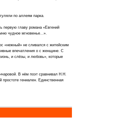
гуляли по аллеям парка.
ять первую главу романа «Евгений
мню чудное мгновенье...».
ос «нежный» не сливался с житейским
тивные впечатления о с женщине. С
изнь, и слёзы, и любовь», которые
нчаровой. В нём поэт сравнивал Н.Н.
ей простоте гениален. Единственная