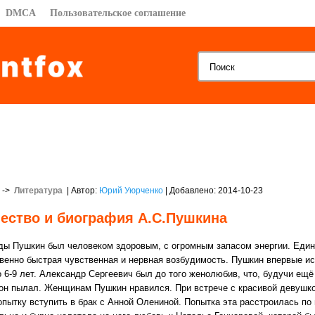
DMCA
Пользовательское соглашение
->
Литература
| Автор:
Юрий Уюрченко
| Добавлено: 2014-10-23
ество и биография А.С.Пушкина
ды Пушкин был человеком здоровым, с огромным запасом энергии. Еди
венно быстрая чувственная и нервная возбудимость. Пушкин впервые и
 6-9 лет. Александр Сергеевич был до того женолюбив, что, будучи ещё 
он пылал. Женщинам Пушкин нравился. При встрече с красивой девушкой
опытку вступить в брак с Анной Олениной. Попытка эта расстроилась по