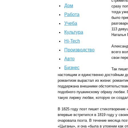
стремите
Дом
сразу по
тогда уж
Работа
было при
Учеба
разговар
113 деву
Культура
Наталья 
Hi-Tech
Александ
Производство
всего во
свои пер
Авто
Бизнес
Так пише
настоящим и единственно достойным де
романтизм вырастал из жизни: романти
поддержана внешними обстоятельствами.
подобного пушкинскому образу любви. 
такую лирику любви, которую он создал
В 1825 году поэт пишет стихотворение
впервые встретился в 1819 году у свои
очаровала поэта. В течение месяца поэ
«Цыганы», и она «была в упоении как о