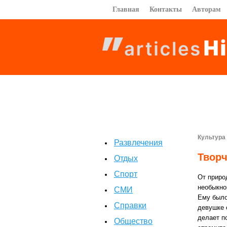
Главная
Контакты
Авторам
Культура
Развлечения
Творч
Отдых
Спорт
От приро
необыкно
СМИ
Ему было
Справки
девушке 
делает п
Общество