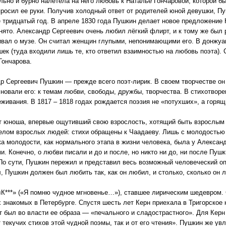
льно и бурно налетела на него любовь к Наталье Гончаровой, которой бы
просил ее руки. Получив холодный ответ от родителей юной девушки, П
е тридцатый год. В апреле 1830 года Пушкин делает новое предложение Н
нято. Александр Сергеевич очень любил лёгкий флирт, и к тому же был 
ивал о музе. Он считал женщин глупыми, непонимающими его. В донжу
шек (туда входили лишь те, кто ответил взаимностью на любовь поэта).
Гончарова.
р Сергеевич Пушкин — прежде всего поэт-лирик. В своем творчестве он
лновали его: к темам любви, свободы, дружбы, творчества. В стихотвор
еживания. В 1817 – 1818 годах рождается поэзия не «потухших», а горящ
т юноша, впервые ощутивший свою взрослость, хотящий быть взрослым
лом взрослых людей: стихи обращены к Чаадаеву. Лишь с молодостью 
ка молодости, как нормального этапа в жизни человека, была у Алексан
 Конечно, о любви писали и до и после, но никто ни до, ни после Пушк
По сути, Пушкин пережил и представил весь возможный человеческий оп
, Пушкин должен был любить так, как он любил, и столько, сколько он 
 «К***» («Я помню чудное мгновенье…»), ставшее лирическим шедевром.
х знакомых в Петербурге. Спустя шесть лет Керн приехала в Тригорское 
т был во власти ее образа — «печального и сладострастного». Для Керн
т текучих стихов этой чудной поэмы, так и от его чтения». Пушкин же у