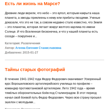
Есть ли жизнь на Марсе?
Древние люди верили, что небо – это купол, которым накрыта наша
планета, а звезды приклеены к нему или прибиты гвоздями. Ученые
доказали, что это не так, а совсем недавно стало известно, что Земля
– это планетка, которая летает вокруг желтого карлика по имени
Солнце. И что Вселенная бесконечна, и что у нашей планеты есть
соседи – покрупнее и...
Категория:
Развлечения
Автор:
Агеева Евгения Станиславовна
Добавлено: 2015-01-27
Тайны старых фотографий
В течение 1941-1942 года Федор Федорович оканчивает Ускоренный
курс Ворошиловского артиллерийского училища по профилю –
командир противотанковой артиллерии. Лето 1942 года – время
тяжёлых оборонительных боёв под Сталинградом. В этот период
начал свой боевой путь Федор Федорович. Через всю страну прошел
эшелон с молодыми...