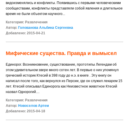
видоизменялись и конфликты. Появившись с первыми человеческими
сообществами, конфликты представляли собой явления и длительное
время не были объектом научного...
Категория:
Развлечения
Автор:
Голованова Альбина Сергеевна
Добавлено: 2015-04-21
Мифические существа. Правда и вымысел
Единорог. Возникновение, существование, прототипы Легендам об
этом удивительном звере много сотен лет. В первые о них упомянул
греческий историк Ктесий в 398 году до н.э. в книге . Эту книгу он
написал после того, как вернулся из Персии, где он служил лекарем 15
лет. Ктесий описывал Единорога как Неизвестное животное Ктесий
назвал Однорогий....
Категория:
Развлечения
Автор:
Новоселов Артем
Добавлено: 2015-04-18