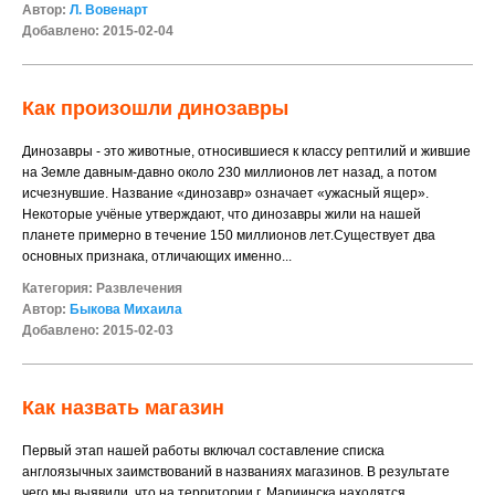
Автор:
Л. Вовенарт
Добавлено: 2015-02-04
Как произошли динозавры
Динозавры - это животные, относившиеся к классу рептилий и жившие
на Земле давным-давно около 230 миллионов лет назад, а потом
исчезнувшие. Название «динозавр» означает «ужасный ящер».
Некоторые учёные утверждают, что динозавры жили на нашей
планете примерно в течение 150 миллионов лет.Существует два
основных признака, отличающих именно...
Категория:
Развлечения
Автор:
Быкова Михаила
Добавлено: 2015-02-03
Как назвать магазин
Первый этап нашей работы включал составление списка
англоязычных заимствований в названиях магазинов. В результате
чего мы выявили, что на территории г. Мариинска находятся