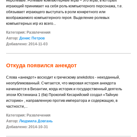
неролевые. Ролевые компьютерные игры – это игры, в которых
играющий принимает на себя роль компьютерного персонажа, т.е.
обязывает играющего выступать в роли конкретного или
воображаемого компьютерного героя. Выделение ролевых
компьютерных игр из всего...
Категория:
Развлечения
Автор:
Денис Петров
Добавлено: 2014-11-03
Откуда появился анекдот
Cлова «анекдот» восходит к греческому anekdotos - неизданный,
неопубликованный. Считается, что мировая история анекдота
начинается в Византии, когда историк и государственный деятель
эпохи Юстиниана 1 (6в) Прокопий Кесарийский создал «Тайную
историю» , направленную против императора и содержащую, в
частности,...
Категория:
Развлечения
Автор:
Людмила Довгань
Добавлено: 2014-10-31