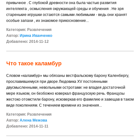
привычное . С глубокой древности она была частью развития
интеллекта , осмысления окружающей среды и обучения . Не зря
старенькие игрушки остаются самыми любимыми - ведь они хранят
особые запахи , их знакомое прикосновение...
Категория:
Развлечения
Автор:
Ирина Иванченко
Добавлено: 2014-11-12
Что такое каламбур
Словом «каламбур» мы обязаны вестфальскому барону Каленбергу,
прославившемуся при дворе Людовика XV постоянными
двусмысленными, невольными остротами: не владея достаточной
мере языком, он безбожно коверкал французскую речь. Французы
жестоко отомстили барону, исковеркав его фамилию и завещав в таком
виде поколениям. С течением времени из значения...
Категория:
Развлечения
Автор:
Алена Межова
Добавлено: 2014-11-11