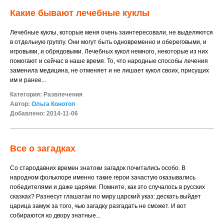
Какие бывают лечебные куклы
Лечебные куклы, которые меня очень заинтересовали, не выделяются
в отдельную группу. Они могут быть одновременно и обереговыми, и
игровыми, и обрядовыми. Лечебных кукол немного, некоторые из них
помогают и сейчас в наше время. То, что народные способы лечения
заменила медицина, не отменяет и не лишает кукол своих, присущих
им и ранее...
Категория:
Развлечения
Автор:
Ольга Конотоп
Добавлено: 2014-11-06
Все о загадках
Со стародавних времен знатоки загадок почитались особо. В
народном фольклоре именно такие герои зачастую оказывались
победителями и даже царями. Помните, как это случалось в русских
сказках? Разнесут глашатаи по миру царский указ: дескать выйдет
царица замуж за того, чью загадку разгадать не сможет. И вот
собираются ко двору знатные...