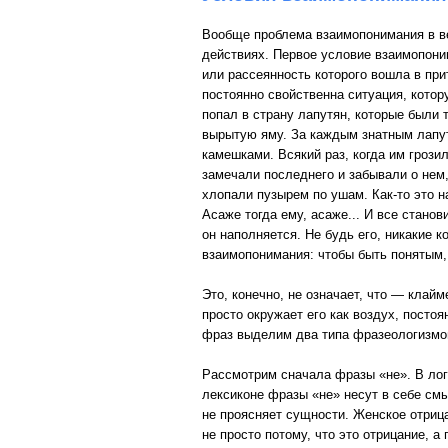
Вообще проблема взаимопонимания в в
действиях. Первое условие взаимопоним
или рассеянность которого вошла в при
постоянно свойственна ситуация, кото
попал в страну лапутян, которые были 
вырытую яму. За каждым знатным лапут
камешками. Всякий раз, когда им грозил
замечали последнего и забывали о нем,
хлопали пузырем по ушам. Как-то это н
Асаже тогда ему, асаже... И все стано
он наполняется. Не будь его, никакие 
взаимопонимания: чтобы быть понятым,
Это, конечно, не означает, что — клай
просто окружает его как воздух, посто
фраз выделим два типа фразеологизмов
Рассмотрим сначала фразы «не». В логи
лексиконе фразы «не» несут в себе смы
не проясняет сущности. Женское отриц
не просто потому, что это отрицание, 