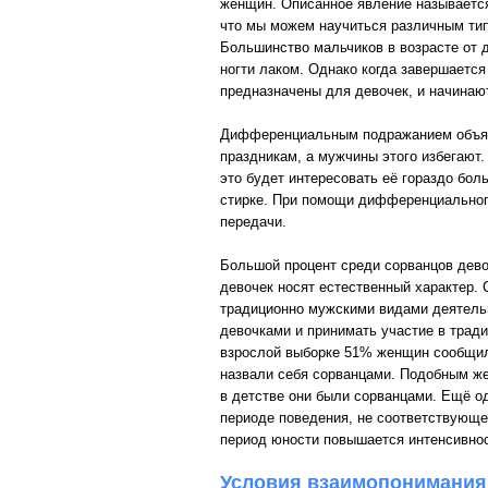
женщин. Описанное явление называется
что мы можем научиться различным тип
Большинство мальчиков в возрасте от 
ногти лаком. Однако когда завершается
предназначены для девочек, и начинаю
Дифференциальным подражанием объясня
праздникам, а мужчины этого избегают.
это будет интересовать её гораздо бол
стирке. При помощи дифференциального
передачи.
Большой процент среди сорванцов девоч
девочек носят естественный характер.
традиционно мужскими видами деятельно
девочками и принимать участие в тради
взрослой выборке 51% женщин сообщили
назвали себя сорванцами. Подобным же
в детстве они были сорванцами. Ещё о
периоде поведения, не соответствующее
период юности повышается интенсивнос
Условия взаимопонимания