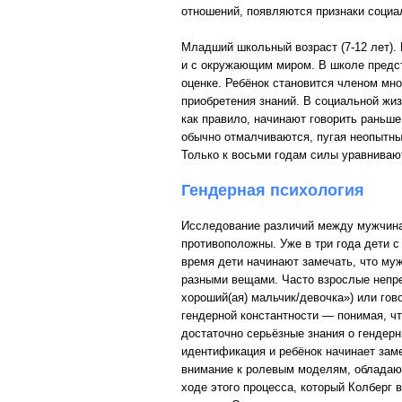
отношений, появляются признаки социа
Младший школьный возраст (7-12 лет). 
и с окружающим миром. В школе предст
оценке. Ребёнок становится членом мно
приобретения знаний. В социальной жиз
как правило, начинают говорить раньше
обычно отмалчиваются, пугая неопытны
Только к восьми годам силы уравниваю
Гендерная психология
Исследование различий между мужчина
противоположны. Уже в три года дети с
время дети начинают замечать, что му
разными вещами. Часто взрослые непре
хороший(ая) мальчик/девочка») или гово
гендерной константности — понимая, чт
достаточно серьёзные знания о гендерн
идентификация и ребёнок начинает за
внимание к ролевым моделям, обладаю
ходе этого процесса, который Колберг