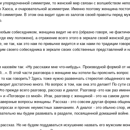
 и упорядоченной симметрии, то женский мир связан с волшебством неп
го Хаоса, и очаровательной асимметрии. Именно поэтому женщина посто
й симметрии. В этом она видит один из залогов своей правоты перед му
р.
 любым собеседником, женщина видит не его (образно говоря, не фактиче
где ему положено), а отражение всего этого в зеркале своей женской ду
ре, не так, как это нам по привычке видится и как нами по традиции говор
дим своего собеседника в зеркале своих собственных представлений и н
назовём так: «Ну расскажи мне что-нибудь». Производной формой от н
..». В этой части разговора о женщине мы хотели бы прояснить вопрос 
, то как говорить? Здесь тоже нужно развенчать стереотип обыденного 
говорит достаточно много. Но вопрос в том, как она это делает! По сути 
о прежде всего разговор, рассказ и диалог. Разговор -это как раз имен
» и «Поговори со мной». Итак, разговор с женщиной - это на самом дел
и каверзные вопросы женщины. Рассказ - это совсем другая форма общен
вопросах и прочих неуместных замечаниях. А диалог - это обычно спор
вательно мы будем развивать в разделе, посвященной домашней войне.
рассказ. Но не будем поддаваться искушению назвать его мужским моно