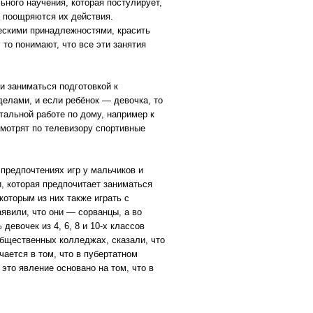
ного научения, которая постулирует,
 поощряются их действия.
ческими принадлежностями, красить
то понимают, что все эти занятия
 заниматься подготовкой к
делами, и если ребёнок — девочка, то
стальной работе по дому, например к
мотрят по телевизору спортивные
 предпочтениях игр у мальчиков и
, которая предпочитает заниматься
оторым из них также играть с
явили, что они — сорванцы, а во
евочек из 4, 6, 8 и 10-х классов
общественных колледжах, сказали, что
ается в том, что в пубертатном
это явление основано на том, что в