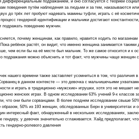
 дифференциальным подражанием, и оно согласуется с теорией социаль
ам поведения путём наблюдения за людьми и за тем, наказываются или
двух до трёх лет пробуют надевать мамины туфли, играть с её космети
 процесс гендерной идентификации и мальчики достигают константности, 
т подражать поведению мужчин.
ется, почему женщинам, как правило, нравится ходить по магазинам и
 Пока ребёнок растёт, он видит, что именно женщина занимается такими 
ьше, чем если бы на её месте был мальчик. То же самое относится и к о
 подражания можно объяснить и тот факт, что мужчины чаще женщин с
ек нашего времени также заставляет усомниться в том, что различия в
 Сорванец в данном контексте — это девочка с мальчишечьими ухватками
сти и играть в традиционно «мужские» игрушки, хотя это не мешает нек
ционно женских играх. В одном исследовании 63% учений 9-х классов за
, что они были сорванцами. В более позднем исследовании свыше 50% д
 образом, 50% из 193 женщин, обследованных Берн в университетах и 
дин интересный факт, обнаруженный в нескольких исследованиях, заключ
 гендеру, у девочек значительно сглаживается. Хайд предполагает, что 
ть гендерно-ролевого давления