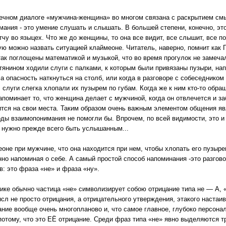
ечном диалоге «мужчина-женщина» во многом связана с раскрытием смы
ания - это умение слушать и слышать. В большей степени, конечно, эт
тчу во языцех. Что же до женщины, то она все видит, все слышит, все 
рую можно назвать ситуацией клаймеоне. Читатель, наверно, помнит как
так поглощены математикой и музыкой, что во время прогулок не замеча
янином ходили слуги с палками, к которым были привязаны пузыри, на
а опасность наткнуться на столб, или когда в разговоре с собеседником 
 слуги слегка хлопали их пузырем по губам. Когда же к ним кто-то обра
апоминает то, что женщина делает с мужчиной, когда он отвлечется и за
вится на свои места. Таким образом очень важным элементом общения я
коды взаимопонимания не помогли бы. Впрочем, по всей видимости, это и
 нужно прежде всего быть услышанным...
меоне при мужчине, что она находится при нем, чтобы хлопать его пузыр
янно напоминая о себе. А самый простой способ напоминания -это разгов
: это фраза «не» и фраза «ну».
ке обычно частица «не» символизирует собою отрицание типа не — А, «н
сл не просто отрицания, а отрицательного утверждения, этакого настаив
ание вообще очень многопланово и, что самое главное, глубоко персона
а потому, что это ЕЁ отрицание. Среди фраз типа «не» явно выделяются т