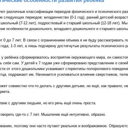
гические особенности развития ребенка
ют различные классификации периодов физического и психического раз
е следующих периодов: младенчество (0-1 год), ранний детский возраст (
школьный (7-12 лет), подростковый и старший школьный (12-18 лет). М
кие особенности дошкольного, младшего дошкольного и старшего школь
от 0 до 7 лет. В связи с ограничением объема я не буду рассматривать 
 года, 1-3 лет, а лишь подчеркну достигнутые результаты психического р
м у ребёнка сформировалось восприятие окружающего мира, он самостоя
ь себя сам. У детей к 7 годам уже сформировано представление о свое
сти от этого дошкольники усваивают стереотипы полоролевого поведени
тца, подражают им. Начинается усиливаться влияние сверстников, теле
жет совместно что-то делать с другими детьми, но ещё, как правило, н
дмета.
вие с другими людьми, но его речь ещё очень проста.
оворить где-то с 7 лет. Мышление ещё интуитивно, образно.
ванию, поэтому они часто путают реальное и воображаемое. Образуютс