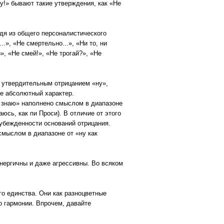
у!» бывают такие утверждения, как «Не
одя из общего персоналистического
», «Не смертельно...», «Ни то, ни
», «Не смей!», «Не трогай?», «Не
и утвердительным отрицанием «ну»,
не абсолютный характер.
е знаю» наполнено смыслом в диапазоне
аюсь, как пи Проси). В отличие от этого
 убежденности оснований отрицания.
смыслом в диапазоне от «ну как
 энергичны и даже агрессивны. Во всяком
го единства. Они как разноцветные
о гармонии. Впрочем, давайте