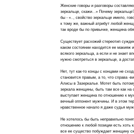
Женские говоры и разговоры составляют
зеркальце, скажи...» Почему зеркальце
бы - «.., свойство зеркальце имело, го
к тому же, важный атрибут любой женщи
так вроде бы по привычке, женщина обя
Существует расхожий стереотип суждени
каком состоянии находится ее макияж и 
всякого зеркальца, а если и не знает в
нужно смотреться в зеркальце, а доста
Нет, тут как-то концы с концами не схо
становится правым, а то, что справа -
Алисы в Зазеркалье. Мотет быть потому
зеркала женщины, быть там все как на 
выступает женщина по отношению к муж
вечный оппонент мужчины. И в этом тер
нравственное начало я даже судья мужс
Не хотелось бы быть неправильно поня
отношению к любой позиции есть хоть к
все ее существо побуждает женщину ска