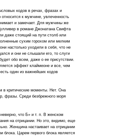
словых кодов в речах, фразах и
о относится к мужчине, увлеченность
понимает и замечает. Для мужчины же
 Гулливер в романе Джонатана Свифта
ли даже стоящий на пути столб или
полненные сухим горохом или мелким
они настолько уходили в себя, что не
щался и они не слышали его, то слуги
будет обо всем, даже о ее присутствии.
вляется эффект клаймеоне и все, чем
 есть один из важнейших кодов
ем в критические моменты. Нет. Она
ор, фразы. Среди безбрежного моря
еверно, что Б» и т. п. В женском
ания на отрицании. Но это, видимо, еще
льно. Женщина настаивает на отрицании
ри блока. Царем первого блока является