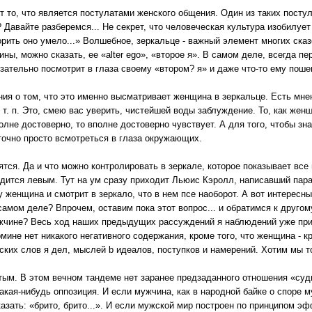
 то, что является постулатами женского общения. Один из таких посту
? Давайте разберемся... Не секрет, что человеческая культура изобилу
ворить оно умело...» Волшебное, зеркальце - важный элемент многих сказ
ны, можно сказать, ее «alter ego», «второе я». В самом деле, всегда п
зательно посмотрит в глаза своему «втором? я» и даже что-то ему поше
я о том, что это именно высматривает женщина в зеркальце. Есть мнени
т. п. Это, смею вас уверить, чистейшей воды заблуждение. То, как женщ
полне достоверно, то вполне достоверно чувствует. А для того, чтобы зна
точно просто всмотреться в глаза окружающих.
дятся. Да и что можно контролировать в зеркале, которое показывает все
видится левым. Тут на ум сразу приходит Льюис Кэролл, написавший па
 женщина и смотрит в зеркало, что в нем псе наоборот. А вот интересны
самом деле? Впрочем, оставим пока этот вопрос... и обратимся к другом
чине? Весь ход наших предыдущих рассуждений я наблюдений уже прив
мине нет никакого негативного содержания, кроме того, что женщина - кр
ких слов я дел, мыслей b идеалов, поступков и намерений. Хотим мы тог
тым. В этом вечном тандеме нет заранее предзаданного отношения «судь
акая-нибудь оппозиция. И если мужчина, как в народной байке о споре м
зать: «брито, брито...». И если мужской мир построен по принципом э