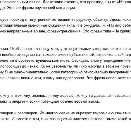
 произвольным от нее. Достаточно сказать, что производным от «Не хоч
и др. Это все фразы внутренней мотивации.
ризует переход от внутренней мотивации к предмету, объекту. Здесь, исх
трицательные оценочные суждения типа «Не ожидала...», «Ничего себе...
шенно направленные во вне, фразы-требования. Это фразы типа «Не кричи)
цания. Чтобы понять разницу между отрицательным утверждением «не» 
ке вообще отрицание как таковое имеет субъективный, относительный, а 
деляется в соответствующем контексте. Отрицательное утверждение «н
 попросишь) до «знаю, Ко не уверена так ли» (но никогда в этом не призн
ну Я не знаю» значительно более категорично относительно внутренней
о он связан лишь с тем, к кому оно адресовано. Эта фраза наполняется 
, «ну и что», «ну, знаешь...», «ну хорошо...», «ну ты даешь...» - весьма
ъект и энергетический потенциал обычно весьма высок.
оворов и разговоров. Их многообразие не образует какого-либо сюжетно
иста. И вместе с тем, в их разноцветий видится цветовая гамма какой-т