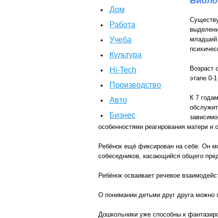
Биоло
Дом
Существу
Работа
выделени
Учеба
младший 
психичес
Культура
Возраст 
Hi-Tech
этапе 0-1
Производство
К 7 года
Авто
обслужит
Бизнес
зависимо
особенностями реагирования матери и о
Ребёнок ещё фиксирован на себе. Он мо
собеседников, касающийся общего пре
Ребёнок осваивает речевое взаимодейст
О понимании детьми друг друга можно г
Дошкольники уже способны к фантазиро