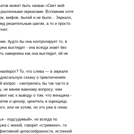
латов может быть назван «Свет мой
ет различными зеркалами. Вспомним хотя
ок, мифов, былей и не были... Зеркало,
еред решительным шагом, а то и просто
пчет.
е, будто бы она контролирует то, в
ина выглядит - она всегда знает без
ть наверняка как она выглядит, ей не
 наоборот? То, что слева — в зеркале
радоксальную сказку о приключениях
й вопрос - смотрелись бы так часто в
у, не менее важному вопросу: кем
ел нас к выводу о том, что женщина -
итик и цензор, ценитель и оценщица,
о, или не хотим, но это уже в генах.
я - подсудимый», но всегда по
ужа с женой, говорит «стрижено», то
ффективной целесообразности, истинной