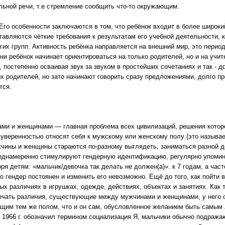
льной речи, т.е стремление сообщить что-то окружающим.
Его особенности заключаются в том, что ребёнок входит в более широк
авляются чёткие требования к результатам его учебной деятельности, 
гих групп. Активность ребёнка направляется на внешний мир, это пери
ни ребёнок начинает ориентироваться на только родителей, но и на учите
, постепенно осваивая звук за звуком в простейших сочетаниях и так -
х родителей, но зато начинают говорить сразу предложениями, долго п
тся.
ми и женщинами — главная проблема всех цивилизаций, решения котор
 уверенностью относят себя к мужскому или женскому полу (это называе
жчины и женщины стараются по-разному выглядеть, заниматься разной 
днамеренно стимулируют гендерную идентификацию, регулярно упоминая
ря детям: «мальчик/девочка так делать не должен(а)». к 7 годам, а част
о гендер постоянен и изменить его невозможно. Ещё до того, как пойти
ых различиях в игрушках, одежде, действиях, объектах и занятиях. Как
мечать различия, существующие между мужчинами и женщинами, у него
щим тем же полом, что и он сам, обусловленное желанием быть самым
 в 1966 г. обозначил термином социализация Я, мальчики обычно подраж