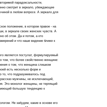
овторимой парадоксальности,
янно смотрит в зеркало, убеждающее
жчиной в любом вопросе. А зеркало для
ское положение, в котором правое - на
ши, в зеркале своих женских чувств. А
ено об этом. Да и потом, а кто
амерений и что наше видение ближе к
его является постулат, формулируемый
о том, что более свойственно женщине:
мнения о том, что женщина слишком
своей есть несколько форм и
но то, что подразумевалось под
е рассказ мужчины, не исключающий,
ия. Это монолог женщины, не терпящий
, имеющий большую тенденцию к
логом. Не забудем, какие в основе его