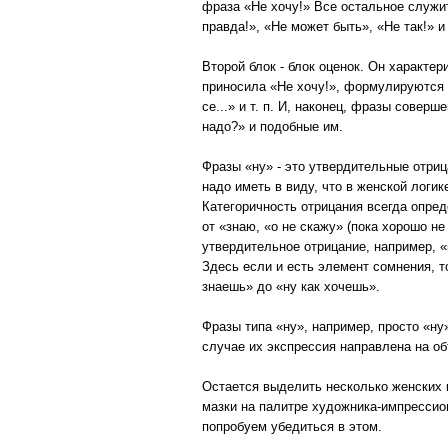
фраза «Не хочу!» Все остальное служит
правда!», «Не может быть», «Не так!» 
Второй блок - блок оценок. Он характе
приносила «Не хочу!», формулируются о
се...» и т. п. И, наконец, фразы совер
надо?» и подобные им.
Фразы «ну» - это утвердительные отри
надо иметь в виду, что в женской логи
Категоричность отрицания всегда опре
от «знаю, «о не скажу» (пока хорошо не
утвердительное отрицание, например, «
Здесь если и есть элемент сомнения, т
знаешь» до «ну как хочешь».
Фразы типа «ну», например, просто «ну»
случае их экспрессия направлена на об
Остается выделить несколько женских г
мазки на палитре художника-импрессион
попробуем убедиться в этом.