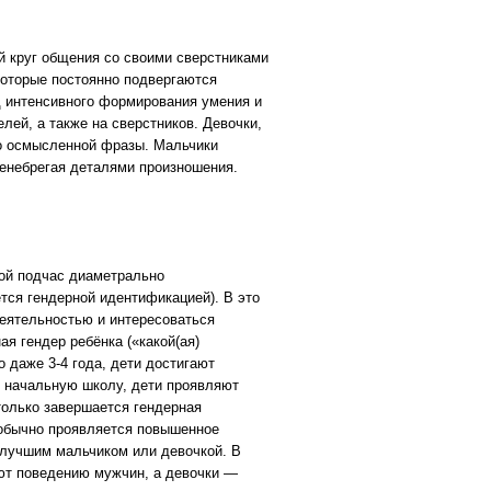
ий круг общения со своими сверстниками
которые постоянно подвергаются
од интенсивного формирования умения и
лей, а также на сверстников. Девочки,
 до осмысленной фразы. Мальчики
ренебрегая деталями произношения.
ой подчас диаметрально
тся гендерной идентификацией). В это
деятельностью и интересоваться
 гендер ребёнка («какой(ая)
о даже 3-4 года, дети достигают
 в начальную школу, дети проявляют
 только завершается гендерная
 обычно проявляется повышенное
 лучшим мальчиком или девочкой. В
ают поведению мужчин, а девочки —