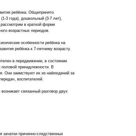
вития ребёнка. Общепринято
1-3 года), дошкольный (3-7 лет),
ы рассмотрим в краткой форме
ного возрастных периодов.
психические особенности ребёнка на
азвития ребёнка к 7-летнему возрасту.
телен в передвижении, в состоянии
й половой принадлежности. В
я. Они заимствуют их из наблюдений за
передач, воспитателей.
е возникает связанный разговор двух
я зачатки причинно-следственных