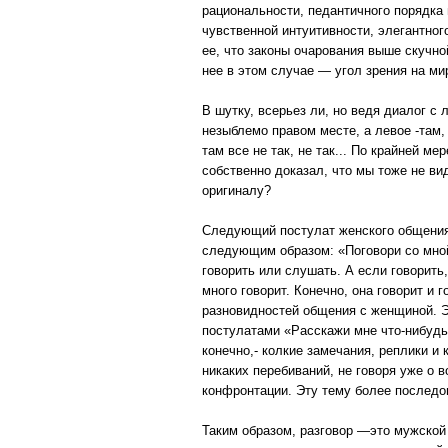
рациональности, педантичного порядка
чувственной интуитивности, элегантно
ее, что законы очарования выше скучно
нее в этом случае — угол зрения на ми
В шутку, всерьез ли, но ведя диалог с
незыблемо правом месте, а левое -там, 
там все не так, не так... По крайней ме
собственно доказал, что мы тоже не ви
оригиналу?
Следующий постулат женского общения 
следующим образом: «Поговори со мной.
говорить или слушать. А если говорить
много говорит. Конечно, она говорит и 
разновидностей общения с женщиной. Эт
постулатами «Расскажи мне что-нибудь
конечно,- колкие замечания, реплики 
никаких перебиваний, не говоря уже о 
конфронтации. Эту тему более последо
Таким образом, разговор —это мужской 