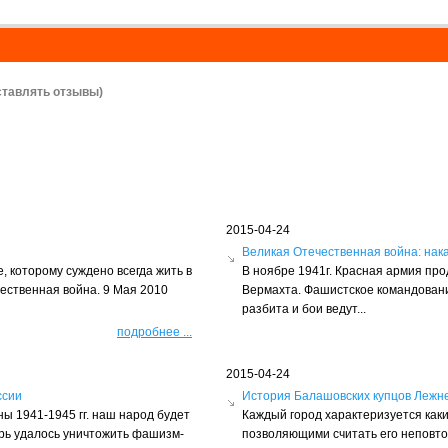
ставлять отзывы)
2015-04-24
ы
Великая Отечественная война: нак
, которому суждено всегда жить в
В ноябре 1941г. Красная армия пр
чественная война. 9 Мая 2010
Вермахта. Фашистское командовани
разбита и бои ведут...
подробнее
...
2015-04-24
ссии
История Балашовских купцов Лежн
ы 1941-1945 гг. наш народ будет
Каждый город характеризуется как
ерь удалось уничтожить фашизм-
позволяющими считать его неповто