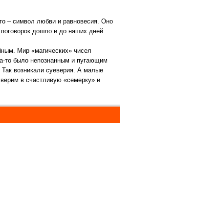
это – символ любви и равновесия. Оно
 поговорок дошло и до наших дней.
йным. Мир «магических» чисел
гда-то было непознанным и пугающим
. Так возникали суеверия. А малые
а верим в счастливую «семерку» и