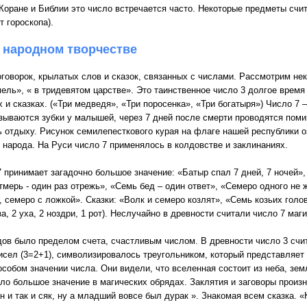
 Коране и Библии это число встречается часто. Некоторые предметы сч
т гороскопа).
м народном творчестве
говорок, крылатых слов и сказок, связанных с числами. Рассмотрим нек
мель», « в тридевятом царстве». Это таинственное число 3 долгое врем
 и сказках. («Три медведя», «Три поросенка», «Три богатыря») Число 7 
езываются зубки у малышей, через 7 дней после смерти проводятся поми
нь отдыху. Рисунок семилепесткового курая на флаге нашей республики
 народа. На Руси число 7 применялось в колдовстве и заклинаниях.
 принимает загадочно большое значение: «Батыр спал 7 дней, 7 ночей»
тмерь - один раз отрежь», «Семь бед – один ответ», «Семеро одного не
, семеро с ложкой». Сказки: «Волк и семеро козлят», «Семь козьих гол
за, 2 уха, 2 ноздри, 1 рот). Неслучайно в древности считали число 7 ма
дов было пределом счета, счастливым числом. В древности число 3 счи
сел (3=2+1), символизировалось треугольником, который представляет
собом значении числа. Они видели, что вселенная состоит из неба, зем
ало большое значение в магических обрядах. Заклятия и заговоры произн
 и так и сяк, ну а младший вовсе был дурак ». Знакомая всем сказка. «