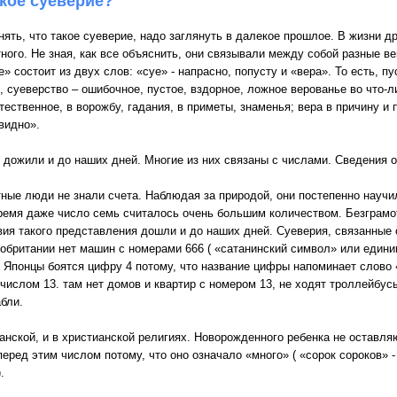
акое суеверие?
нять, что такое суеверие, надо заглянуть в далекое прошлое. В жизни 
тного. Не зная, как все объяснить, они связывали между собой разные в
» состоит из двух слов: «суе» - напрасно, попусту и «вера». То есть, п
, суеверство – ошибочное, пустое, вздорное, ложное верованье во что-л
тественное, в ворожбу, гадания, в приметы, знаменья; вера в причину и 
видно».
 дожили и до наших дней. Многие из них связаны с числами. Сведения о
ные люди не знали счета. Наблюдая за природой, они постепенно научи
ремя даже число семь считалось очень большим количеством. Безграм
вия такого представления дошли и до наших дней. Суеверия, связанные 
кобритании нет машин с номерами 666 ( «сатанинский символ» или едини
а. Японцы боятся цифру 4 потому, что название цифры напоминает слово
числом 13. там нет домов и квартир с номером 13, не ходят троллейбусы
бли.
нской, и в христианской религиях. Новорожденного ребенка не оставляю
еред этим числом потому, что оно означало «много» ( «сорок сороков» 
.