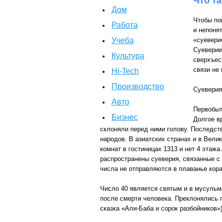
Что т
Дом
Чтобы по
Работа
и непоня
Учеба
«суеверие
Суеверие
Культура
сверхъес
связи не 
Hi-Tech
Производство
Суеверия
Авто
Первобыт
Бизнес
Долгое в
склоняли перед ними голову. Последст
народов. В азиатских странах и в Вели
комнат в гостиницах 1313 и нет 4 этаж
распространены суеверия, связанные с 
числа не отправляются в плаванье кора
Число 40 является святым и в мусульма
после смерти человека. Преклонялись п
сказка «Али-Баба и сорок разбойников»)