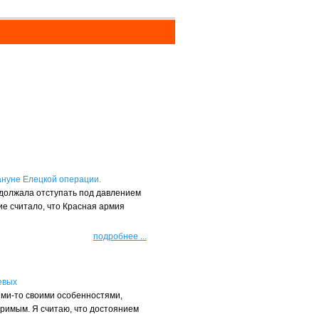
ануне Елецкой операции.
одолжала отступать под давлением
е считало, что Красная армия
подробнее
...
евых
ими-то своими особенностями,
римым. Я считаю, что достоянием