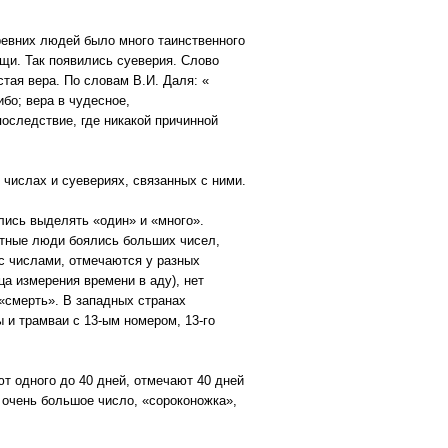
древних людей было много таинственного
ещи. Так появились суеверия. Слово
устая вера. По словам В.И. Даля: «
ибо; вера в чудесное,
последствие, где никакой причинной
 числах и суевериях, связанных с ними.
лись выделять «один» и «много».
отные люди боялись больших чисел,
с числами, отмечаются у разных
ца измерения времени в аду), нет
 «смерть». В западных странах
 и трамваи с 13-ым номером, 13-го
т одного до 40 дней, отмечают 40 дней
- очень большое число, «сороконожка»,