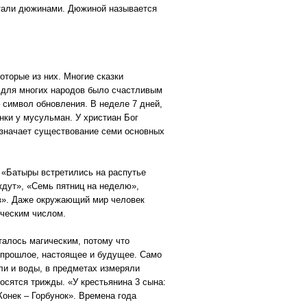
итали дюжинами. Дюжиной называется
оторые из них. Многие сказки
я для многих народов было счастливым
– символ обновления. В неделе 7 дней,
нки у мусульман. У христиан Бог
 означает существование семи основных
, «Батыры встретились на распутье
 ждут», «Семь пятниц на неделю»,
ов». Даже окружающий мир человек
гическим числом.
талось магическим, потому что
 прошлое, настоящее и будущее. Само
ли и воды, в предметах измеряли
осятся трижды. «У крестьянина 3 сына:
Конек – Горбунок». Времена года