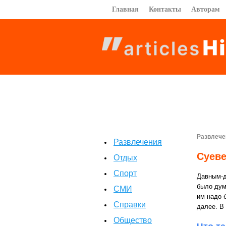
Главная
Контакты
Авторам
Развлече
Развлечения
Суеве
Отдых
Спорт
Давным-д
было дума
СМИ
им надо б
Справки
далее. В
Общество