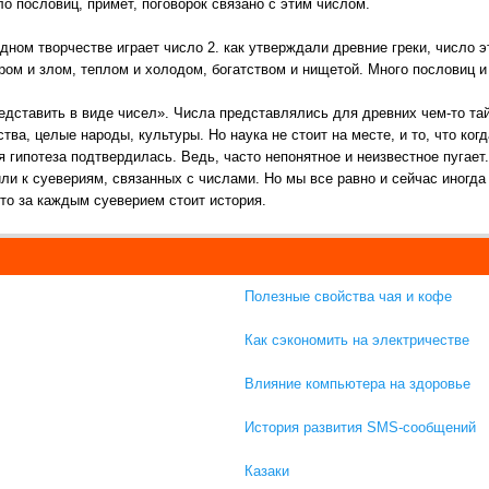
ло пословиц, примет, поговорок связано с этим числом.
дном творчестве играет число 2. как утверждали древние греки, число 
ом и злом, теплом и холодом, богатством и нищетой. Много пословиц и
едставить в виде чисел». Числа представлялись для древних чем-то та
ства, целые народы, культуры. Но наука не стоит на месте, и то, что ко
я гипотеза подтвердилась. Ведь, часто непонятное и неизвестное пугает
ли к суевериям, связанных с числами. Но мы все равно и сейчас иногд
что за каждым суеверием стоит история.
Полезные свойства чая и кофе
Как сэкономить на электричестве
Влияние компьютера на здоровье
История развития SMS-сообщений
Казаки