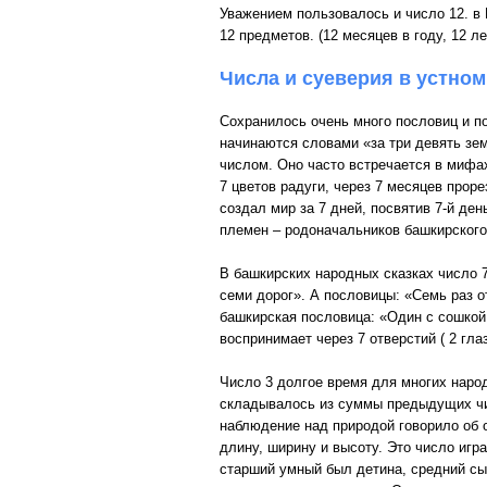
Уважением пользовалось и число 12. в
12 предметов. (12 месяцев в году, 12 ле
Числа и суеверия в устно
Сохранилось очень много пословиц и по
начинаются словами «за три девять зе
числом. Оно часто встречается в мифах
7 цветов радуги, через 7 месяцев прор
создал мир за 7 дней, посвятив 7-й де
племен – родоначальников башкирского
В башкирских народных сказках число 7
семи дорог». А пословицы: «Семь раз о
башкирская пословица: «Один с сошкой
воспринимает через 7 отверстий ( 2 гла
Число 3 долгое время для многих наро
складывалось из суммы предыдущих чи
наблюдение над природой говорило об о
длину, ширину и высоту. Это число игр
старший умный был детина, средний сын