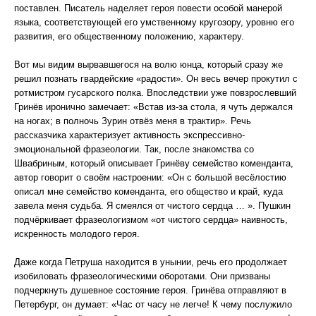
поставлен. Писатель наделяет героя повести особой манерой
языка, соответствующей его умственному кругозору, уровню его
развития, его общественному положению, характеру.
Вот мы видим вырвавшегося на волю юнца, который сразу же
решил познать гвардейские «радости». Он весь вечер прокутил с
ротмистром гусарского полка. Впоследствии уже повзрослевший
Гринёв иронично замечает: «Встав из-за стола, я чуть держался
на ногах; в полночь Зурин отвёз меня в трактир». Речь
рассказчика характеризует активность экспрессивно-
эмоциональной фразеологии. Так, после знакомства со
Швабриным, который описывает Гринёву семейство коменданта,
автор говорит о своём настроении: «Он с большой весёлостию
описал мне семейство коменданта, его общество и край, куда
завела меня судьба. Я смеялся от чистого сердца … ». Пушкин
подчёркивает фразеологизмом «от чистого сердца» наивность,
искренность молодого героя.
Даже когда Петруша находится в унынии, речь его продолжает
изобиловать фразеологическими оборотами. Они призваны
подчеркнуть душевное состояние героя. Гринёва отправляют в
Петербург, он думает: «Час от часу не легче! К чему послужило