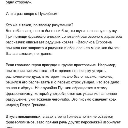
одну сторону».
Или в разговоре с Пугачёвым:
Кто же я таков, по твоему разумению?
Бог тебя знает; но кто бы ты ни был, ты шутишь опасную шутку.
При помощи фразеологических сочетаний разговорного характера
рассказчик описывает радушие хозяев: «Василиса Егоровна
приняла нас запросто и радушно и обошлась со мною как бы век
была знакома», т.е. давно.
Речи главного героя присуще и грубое просторечие. Например,
при чтении письма отца: «Я старался по почерку угадать
расположение духа, в котором писано было письмо, наконец
решился его распечатать и с первых строк увидел, что всё дело
пошло к чёрту». Не случайно Пушкин обращается к этому
фразеологизму, который употребляется как указание на полное
разрушение, уничтожение чего-либо. Это письмо означает крах
надежд Петра Гринёва.
В кульминационных главах в речи Гринёва почти не остаётся
фразеологизмов, зато прямая речь других персонажей изобилует
ими.