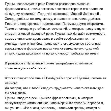
Пушкин использует в речи Гринёва разговорно-бытовые
фразеологизмы, чтобы показать состояние героя и его волнение
за судьбу любимой: «Тогда что станется с Марьей Ивановной.
Холод пробегал по телу моему, и волоса становились дыбом».
Писатель подчёркивает переживания Петруши двумя оборотами.
Также с помощью устойчивых сочетаний, в которых присутствуют
элементы живой народной речи, Пушкин как бы даёт возможность
самому читателю дорисовать в своём воображении то, что
окружает юного Гринёва, представить его душевное состояние,
выраженное в фразеологизмах «тоска взяла меня», «дух мой
упал», «едва держался на ногах», «мороз пробежал по телу».
В разговоре с Пугачёвым Гринёв употребляет устойчивое
сочетание дать себя знать:
Что же говорят обо мне в Оренбурге?- спросил Пугачёв, помолчав
немного.
Да говорят, что с тобой сладить трудновато; нечего сказать: дал
ты себя знать.
Пушкин вводит в речь Гринёва фразеологизмы, в которых
присутствуют компонент бог, например: «Что такое?»- спросил я,
очнувшись. «Не знаем, бог весть, - отвечали гребцы, смотря в