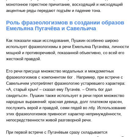
монотонное горестное причитание, восходящий и нисходящий
акцентные ряды передают подъём и падение тона.
Роль фразеологизмов в создании образов
Емельяна Пугачёва и Савельича
Как показали наши исследования, Пушкин особенно широко
использует фразеологизмы в речи Емельяна Пугачёва, личности
мощной и противоречивой, показанной объективно, со всей его
жестокой правдой.
Его речи присуще множество модальных и междометных
фразеологизмов с компонентом бог . Например, при встрече с
Савельичем употребляет фразеологию устаревшего характера:
«А, старый хрыч! – сказал ему Пугачёв. – Опять бог дал
свидеться». Пушкин также использует в речи героя множество
народных выражений: красная девица, долг платежом красен,
послужить верой и правдой, семи пядей во лбу. Использование
этих фразеологизмов привносит характер непринуждённости,
непосредственности живой разговорной речи.
При первой встрече с Пугачёвым сразу складывается