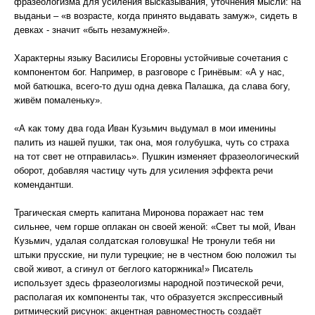
фразеологизма для усиления высказывания, уточнения мысли: на
выданьи – «в возрасте, когда принято выдавать замуж», сидеть в
девках - значит «быть незамужней».
Характерны языку Василисы Егоровны устойчивые сочетания с
компонентом бог. Например, в разговоре с Гринёвым: «А у нас,
мой батюшка, всего-то душ одна девка Палашка, да слава богу,
живём помаленьку».
«А как тому два года Иван Кузьмич выдумал в мои именины
палить из нашей пушки, так она, моя голубушка, чуть со страха
на тот свет не отправилась». Пушкин изменяет фразеологический
оборот, добавляя частицу чуть для усиления эффекта речи
комендантши.
Трагическая смерть капитана Миронова поражает нас тем
сильнее, чем горше оплакан он своей женой: «Свет ты мой, Иван
Кузьмич, удалая солдатская головушка! Не тронули тебя ни
штыки прусские, ни пули турецкие; не в честном бою положил ты
свой живот, а сгинул от беглого каторжника!» Писатель
использует здесь фразеологизмы народной поэтической речи,
располагая их компоненты так, что образуется экспрессивный
ритмический рисунок: акцентная равноместность создаёт