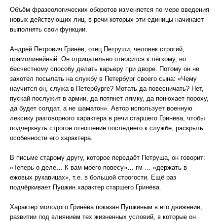
Объём фразеологических оборотов изменяется по мере введения
новых действующих лиц, в речи которых эти единицы начинают
выполнять свои функции.
Андрей Петрович Гринёв, отец Петруши, человек строгий,
прямолинейный. Он отрицательно относится к лёгкому, но
бесчестному способу делать карьеру при дворе. Потому он не
захотел посылать на службу в Петербург своего сына: «Чему
научится он, служа в Петербурге? Мотать да повесничать? Нет,
пускай послужит в армии, да потянет лямку, да понюхает пороху,
да будет солдат, а не шаматон». Автор использует военную
лексику разговорного характера в речи старшего Гринёва, чтобы
подчеркнуть строгое отношение последнего к службе, раскрыть
особенности его характера.
В письме старому другу, которое передаёт Петруша, он говорит:
«Теперь о деле… К вам моего повесу»… гм … «держать в
ежовых рукавицах», т.е. в большой строгости. Ещё раз
подчёркивает Пушкин характер старшего Гринёва.
Характер молодого Гринёва показан Пушкиным в его движении,
развитии под влиянием тех жизненных условий, в которые он