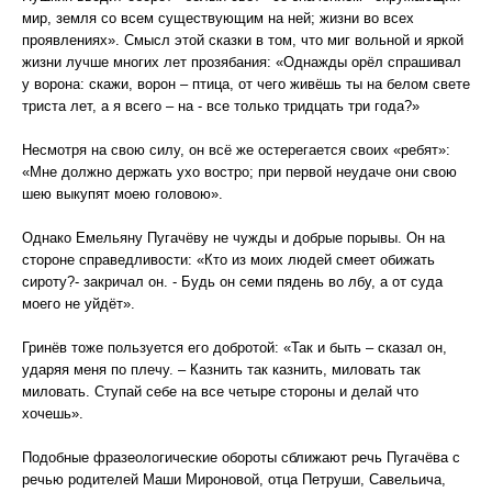
мир, земля со всем существующим на ней; жизни во всех
проявлениях». Смысл этой сказки в том, что миг вольной и яркой
жизни лучше многих лет прозябания: «Однажды орёл спрашивал
у ворона: скажи, ворон – птица, от чего живёшь ты на белом свете
триста лет, а я всего – на - все только тридцать три года?»
Несмотря на свою силу, он всё же остерегается своих «ребят»:
«Мне должно держать ухо востро; при первой неудаче они свою
шею выкупят моею головою».
Однако Емельяну Пугачёву не чужды и добрые порывы. Он на
стороне справедливости: «Кто из моих людей смеет обижать
сироту?- закричал он. - Будь он семи пядень во лбу, а от суда
моего не уйдёт».
Гринёв тоже пользуется его добротой: «Так и быть – сказал он,
ударяя меня по плечу. – Казнить так казнить, миловать так
миловать. Ступай себе на все четыре стороны и делай что
хочешь».
Подобные фразеологические обороты сближают речь Пугачёва с
речью родителей Маши Мироновой, отца Петруши, Савельича,