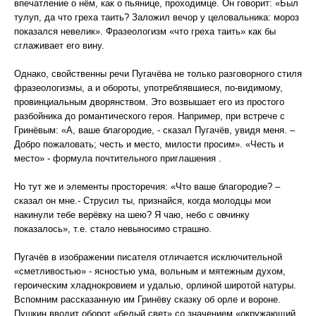
впечатление о нём, как о пьянице, проходимце. Он говорит: «Был
тулуп, да что греха таить? Заложил вечор у целовальника: мороз
показался невелик». Фразеологизм «что греха таить» как бы
сглаживает его вину.
Однако, свойственны речи Пугачёва не только разговорного стиля
фразеологизмы, а и обороты, употреблявшиеся, по-видимому,
провинциальным дворянством. Это возвышает его из простого
разбойника до романтического героя. Например, при встрече с
Гринёвым: «А, ваше благородие, - сказал Пугачёв, увидя меня. –
Добро пожаловать; честь и место, милости просим». «Честь и
место» - формула почтительного приглашения .
Но тут же и элементы просторечия: «Что ваше благородие? –
сказал он мне.- Струсил ты, признайся, когда молодцы мои
накинули тебе верёвку на шею? Я чаю, небо с овчинку
показалось», т.е. стало невыносимо страшно.
Пугачёв в изображении писателя отличается исключительной
«сметливостью» - ясностью ума, вольным и мятежным духом,
героическим хладнокровием и удалью, орлиной широтой натуры.
Вспомним рассказанную им Гринёву сказку об орле и вороне.
Пушкин вводит оборот «белый свет» со значением «окружающий