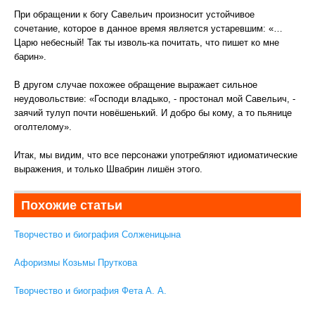
При обращении к богу Савельич произносит устойчивое
сочетание, которое в данное время является устаревшим: «…
Царю небесный! Так ты изволь-ка почитать, что пишет ко мне
барин».
В другом случае похожее обращение выражает сильное
неудовольствие: «Господи владыко, - простонал мой Савельич, -
заячий тулуп почти новёшенький. И добро бы кому, а то пьянице
оголтелому».
Итак, мы видим, что все персонажи употребляют идиоматические
выражения, и только Швабрин лишён этого.
Похожие статьи
Творчество и биография Солженицына
Афоризмы Козьмы Пруткова
Творчество и биография Фета А. А.