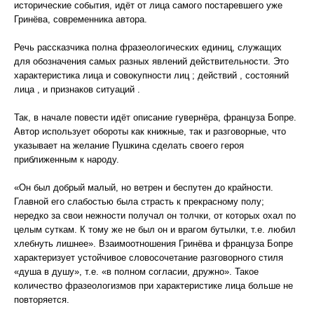
исторические события, идёт от лица самого постаревшего уже
Гринёва, современника автора.
Речь рассказчика полна фразеологических единиц, служащих
для обозначения самых разных явлений действительности. Это
характеристика лица и совокупности лиц ; действий , состояний
лица , и признаков ситуаций .
Так, в начале повести идёт описание гувернёра, француза Бопре.
Автор использует обороты как книжные, так и разговорные, что
указывает на желание Пушкина сделать своего героя
приближенным к народу.
«Он был добрый малый, но ветрен и беспутен до крайности.
Главной его слабостью была страсть к прекрасному полу;
нередко за свои нежности получал он толчки, от которых охал по
целым суткам. К тому же не был он и врагом бутылки, т.е. любил
хлебнуть лишнее». Взаимоотношения Гринёва и француза Бопре
характеризует устойчивое словосочетание разговорного стиля
«душа в душу», т.е. «в полном согласии, дружно». Такое
количество фразеологизмов при характеристике лица больше не
повторяется.