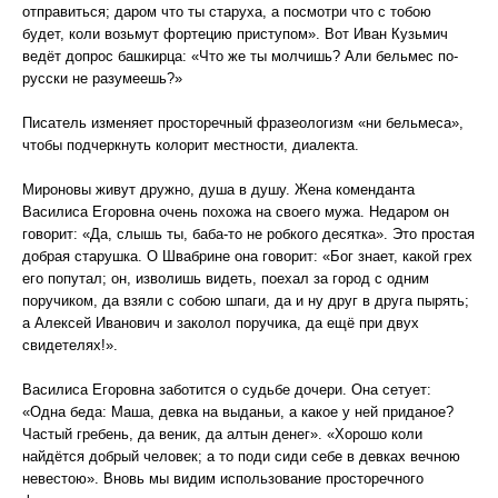
отправиться; даром что ты старуха, а посмотри что с тобою
будет, коли возьмут фортецию приступом». Вот Иван Кузьмич
ведёт допрос башкирца: «Что же ты молчишь? Али бельмес по-
русски не разумеешь?»
Писатель изменяет просторечный фразеологизм «ни бельмеса»,
чтобы подчеркнуть колорит местности, диалекта.
Мироновы живут дружно, душа в душу. Жена коменданта
Василиса Егоровна очень похожа на своего мужа. Недаром он
говорит: «Да, слышь ты, баба-то не робкого десятка». Это простая
добрая старушка. О Швабрине она говорит: «Бог знает, какой грех
его попутал; он, изволишь видеть, поехал за город с одним
поручиком, да взяли с собою шпаги, да и ну друг в друга пырять;
а Алексей Иванович и заколол поручика, да ещё при двух
свидетелях!».
Василиса Егоровна заботится о судьбе дочери. Она сетует:
«Одна беда: Маша, девка на выданьи, а какое у ней приданое?
Частый гребень, да веник, да алтын денег». «Хорошо коли
найдётся добрый человек; а то поди сиди себе в девках вечною
невестою». Вновь мы видим использование просторечного