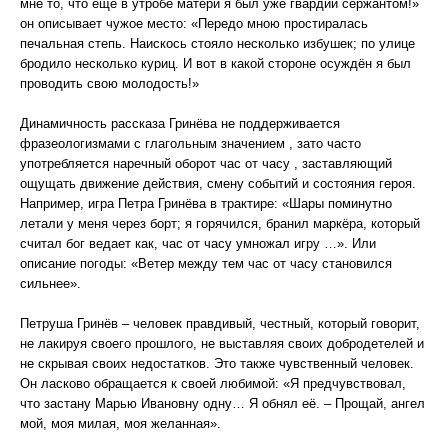
мне то, что ещё в утробе матери я был уже гвардии сержантом!»
он описывает чужое место: «Передо мною простиралась
печальная степь. Наискось стояло несколько избушек; по улице
бродило несколько куриц. И вот в какой стороне осуждён я был
проводить свою молодость!»
Динамичность рассказа Гринёва не поддерживается
фразеологизмами с глагольным значением , зато часто
употребляется наречный оборот час от часу , заставляющий
ощущать движение действия, смену событий и состояния героя.
Например, игра Петра Гринёва в трактире: «Шары поминутно
летали у меня через борт; я горячился, бранил маркёра, который
считал бог ведает как, час от часу умножал игру …». Или
описание погоды: «Ветер между тем час от часу становился
сильнее».
Петруша Гринёв – человек правдивый, честный, который говорит,
не лакируя своего прошлого, не выставляя своих добродетелей и
не скрывая своих недостатков. Это также чувственный человек.
Он ласково обращается к своей любимой: «Я предчувствовал,
что застану Марью Ивановну одну… Я обнял её. – Прощай, ангел
мой, моя милая, моя желанная».