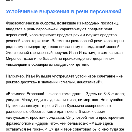
Устойчивые выражения в речи персонажей
Фразеологические обороты, возникшие из народных пословиц,
вводятся в речь персонажей, характеризуют предмет речи
персонажей, характеризуют предмет речи и служат средство
речевой характеристики. Элементы разговорной речи характерны
рядовому офицерству, тесно связанному с солдатской массой.
Это и кривой гарнизонный поручик Иван Игнатьич, и сам капитан
Миронов, даже и не бывший по происхождению дворянином,
«вышедший в офицеры из солдатских детей».
Например, Иван Кузьмич употребляет устойчивое сочетание «не
робкого десятка» в значении «смелый, небоязливый».
«Василиса Егоровна! – сказал комендант. – Здесь не бабье дело;
уведите Машу; видишь: девка ни жива, ни мертва». Не случайно
Пушкин использует в речи Ивана Кузьмича экспрессивные
разговорные обороты. Комендант очень близок к своим
«детушкам», простым солдатам. Он употребляет и просторечные
фразеологизмы «даром что», «ни бельмеса»: «Маше здесь
оставаться не гоже». <…> да и тебе советовал бы с нею туда же