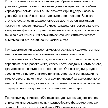
Роль фразеологизмов в организации образно-семантического
уровня художественного произведения определяется особым
характером совмещения в них свойств единиц двух базовых
уровней языковой системы – лексики и синтаксиса. Высокая
степень образности фразеологизмов достигается благодаря
постоянно просвечивающей сквозь фразеологическое значение
внутренней форме, которая к тому же актуализируется автором
либо за счёт изменения семантического или стилистического
обыгрывания его лексических компонентов.
При рассмотрении фразеологических единиц в художественном
тексте принимаются во внимание их семантические и
стилистические особенности, участие их в создании характера
персонажа либо рассказчика, способность создания комического,
трагического, возвышенного эффектов. Однако единицы одного
уровня могут по воле автора принять участие в организации не
только своего, исконного, но и других уровней художественного
текста. В частности, велика роль фразеологизмов в ритмической
структуре произведения, в его синтаксическом строе.
При чтении пушкинской «Капитанской дочки» обращают на себя
внимание многочисленность и разнообразие фразеологических
единиц. Их насчитывается более 130, некоторые из них