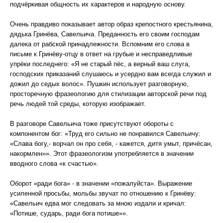
подчёркивая общность их характеров и народную основу.
Очень правдиво показывает автор образ крепостного крестьянина,
дядька Гринёва, Савельича. Преданность его своим господам
далека от рабской принадлежности. Вспомним его слова в
письме к Гринёву-отцу в ответ на грубые и несправедливые
упрёки последнего: «Я не старый пёс, а верный ваш слуга,
господских приказаний слушаюсь и усердно вам всегда служил и
дожил до седых волос». Пушкин использует разговорную,
просторечную фразеологию для стилизации авторской речи под
речь людей той среды, которую изображает.
В разговоре Савельича тоже присутствуют обороты с
компонентом бог: «Труд его сильно не понравился Савельичу:
«Слава богу,- ворчал он про себя, - кажется, дитя умыт, причёсан,
накормлен»». Этот фразеологизм употребляется в значении
вводного слова «к счастью».
Оборот «ради бога» - в значении «пожалуйста». Выражение
усиленной просьбы, мольбы звучат по отношению к Гринёву:
«Савельич едва мог следовать за мною издали и кричал:
«Потише, сударь, ради бога потише»».