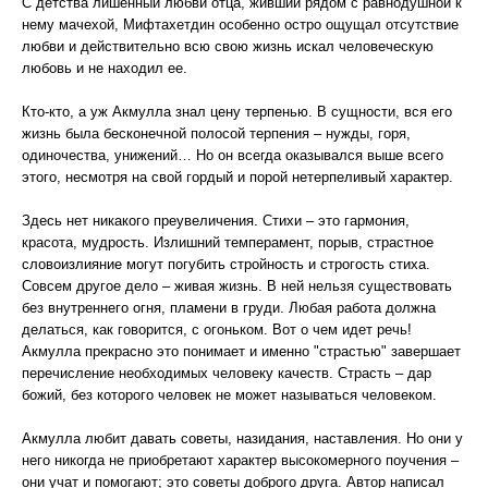
С детства лишенный любви отца, живший рядом с равнодушной к
нему мачехой, Мифтахетдин особенно остро ощущал отсутствие
любви и действительно всю свою жизнь искал человеческую
любовь и не находил ее.
Кто-кто, а уж Акмулла знал цену терпенью. В сущности, вся его
жизнь была бесконечной полосой терпения – нужды, горя,
одиночества, унижений… Но он всегда оказывался выше всего
этого, несмотря на свой гордый и порой нетерпеливый характер.
Здесь нет никакого преувеличения. Стихи – это гармония,
красота, мудрость. Излишний темперамент, порыв, страстное
словоизлияние могут погубить стройность и строгость стиха.
Совсем другое дело – живая жизнь. В ней нельзя существовать
без внутреннего огня, пламени в груди. Любая работа должна
делаться, как говорится, с огоньком. Вот о чем идет речь!
Акмулла прекрасно это понимает и именно "страстью" завершает
перечисление необходимых человеку качеств. Страсть – дар
божий, без которого человек не может называться человеком.
Акмулла любит давать советы, назидания, наставления. Но они у
него никогда не приобретают характер высокомерного поучения –
они учат и помогают; это советы доброго друга. Автор написал