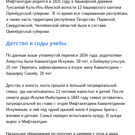
Мифтахетдин родился в 1831 году в башкирской деревне
Туксанбай Куль-Иль-Минской волости 12 башкирского кантона
Оренбургской губернии . В то время вся современная республика,
а также часть территории республики Татарстан, Пермской,
Свердловской, Челябинской областей были в составе
Оренбургской губернии.
Детство и годы учебы
По данным выше упомянутой переписи 1834 года, родителями
Акмуллы были Камалетдин Искужин, 29 лет, и Бибиумугульсум,
25 лет. Перепись зафиксировала и втрую жену Камалетдина –
башкирку Сахибу, 20 лет.
Детство и юность поэта прошли в большой патриархальной
семье, где насчитывалось 13 человек взрослых и детей. После
смерти деда Искужи Ишбулдина в 1843 году семья оставалась
патриархальной во главе с отцом Мифтахетдина Камалетдином
Искужиным: в ней под одной крышей жили 4 родных брата с
женами и детьми. Семья нередко испытывала нужду. В нужде
вырос и Мифтахетдин.
Начальное образование он получил в деревне у отца и деда