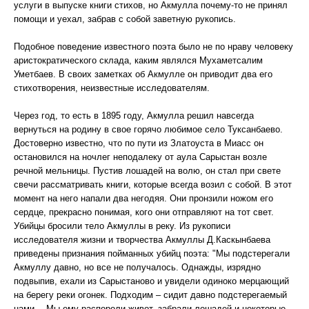
услуги в выпуске книги стихов, но Акмулла почему-то не принял
помощи и уехал, забрав с собой заветную рукопись.
Подобное поведение известного поэта было не по нраву человеку
аристократического склада, каким являлся Мухаметсалим
Уметбаев. В своих заметках об Акмулле он приводит два его
стихотворения, неизвестные исследователям.
Через год, то есть в 1895 году, Акмулла решил навсегда
вернуться на родину в свое горячо любимое село Туксанбаево.
Достоверно известно, что по пути из Златоуста в Миасс он
остановился на ночлег неподалеку от аула Сарыстан возле
речной мельницы. Пустив лошадей на волю, он стал при свете
свечи рассматривать книги, которые всегда возил с собой. В этот
момент на него напали два негодяя. Они пронзили ножом его
сердце, прекрасно понимая, кого они отправляют на тот свет.
Убийцы бросили тело Акмуллы в реку. Из рукописи
исследователя жизни и творчества Акмуллы Д.Каскынбаева
приведены признания пойманных убийц поэта: "Мы подстерегали
Акмуллу давно, но все не получалось. Однажды, изрядно
подвыпив, ехали из Сарыстаново и увидели одиноко мерцающий
на берегу реки огонек. Подходим – сидит давно подстерегаемый
нами… Мы ему распороли живот, забрали лошадей и некоторые