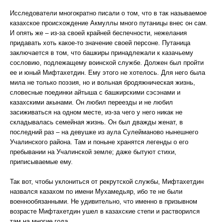
Исследователи многократно писали о том, что в так называемое
казахское происхождение Акмуллы много путаницы внес он сам.
И опять же – из-за своей крайней беспечности, нежелания
придавать хоть какое-то значение своей персоне. Путаница
заключается в том, что башкиры принадлежали к казачьему
сословию, подлежащему воинской службе. Должен был пройти
ее и юный Мифтахетдин. Ему этого не хотелось. Для него была
мила не только поэзия, но и вольная бродяжническая жизнь,
словесные поединки айтыша с башкирскими сэсэнами и
казахскими акынами. Он любил переезды и не любил
засиживаться на одном месте, из-за чего у него никак не
складывалась семейная жизнь. Он был дважды женат, в
последний раз – на девушке из аула Сулейманово нынешнего
Учалинского района. Там и поныне хранятся легенды о его
пребывании на Учалинской земле; даже бытуют стихи,
приписываемые ему.
Так вот, чтобы уклониться от рекрутской службы, Мифтахетдин
назвался казахом по имени Мухамедьяр, ибо те не были
военнообязанными. Не удивительно, что именно в призывном
возрасте Мифтахетдин ушел в казахские степи и растворился
там на многие года.