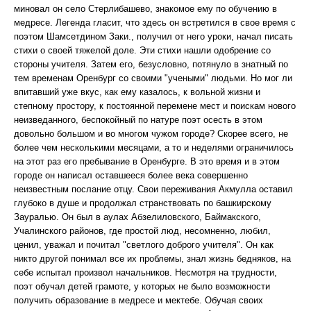
миновал он село Стерлибашево, знакомое ему по обучению в
медресе. Легенда гласит, что здесь он встретился в свое время с
поэтом Шамсетдином Заки., получил от него уроки, начал писать
стихи о своей тяжелой доле. Эти стихи нашли одобрение со
стороны учителя. Затем его, безусловно, потянуло в знатный по
тем временам Оренбург со своими "учеными" людьми. Но мог ли
впитавший уже вкус, как ему казалось, к вольной жизни и
степному простору, к постоянной перемене мест и поискам нового
неизведанного, беспокойный по натуре поэт осесть в этом
довольно большом и во многом чужом городе? Скорее всего, не
более чем несколькими месяцами, а то и неделями ограничилось
на этот раз его пребывание в Оренбурге. В это время и в этом
городе он написал оставшееся более века совершенно
неизвестным послание отцу. Свои переживания Акмулла оставил
глубоко в душе и продолжал странствовать по башкирскому
Зауралью. Он был в аулах Абзелиловского, Баймакского,
Учалинского районов, где простой люд, несомненно, любил,
ценил, уважал и почитал "светлого доброго учителя". Он как
никто другой понимал все их проблемы, знал жизнь бедняков, на
себе испытал произвол начальников. Несмотря на трудности,
поэт обучал детей грамоте, у которых не было возможности
получить образование в медресе и мектебе. Обучая своих