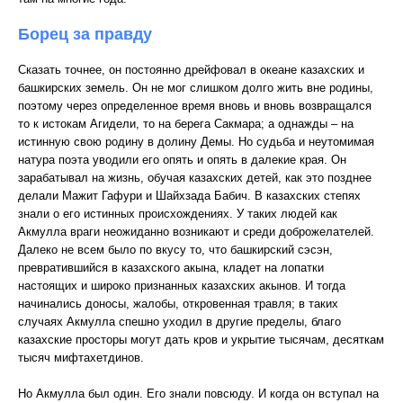
Борец за правду
Сказать точнее, он постоянно дрейфовал в океане казахских и
башкирских земель. Он не мог слишком долго жить вне родины,
поэтому через определенное время вновь и вновь возвращался
то к истокам Агидели, то на берега Сакмара; а однажды – на
истинную свою родину в долину Демы. Но судьба и неутомимая
натура поэта уводили его опять и опять в далекие края. Он
зарабатывал на жизнь, обучая казахских детей, как это позднее
делали Мажит Гафури и Шайхзада Бабич. В казахских степях
знали о его истинных происхождениях. У таких людей как
Акмулла враги неожиданно возникают и среди доброжелателей.
Далеко не всем было по вкусу то, что башкирский сэсэн,
превратившийся в казахского акына, кладет на лопатки
настоящих и широко признанных казахских акынов. И тогда
начинались доносы, жалобы, откровенная травля; в таких
случаях Акмулла спешно уходил в другие пределы, благо
казахские просторы могут дать кров и укрытие тысячам, десяткам
тысяч мифтахетдинов.
Но Акмулла был один. Его знали повсюду. И когда он вступал на