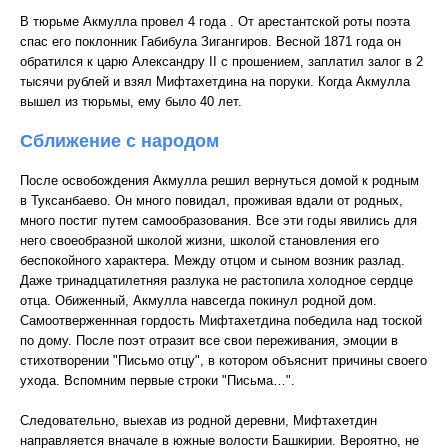
В тюрьме Акмулла провел 4 года . От арестантской роты поэта
спас его поклонник Габибула Зигангиров. Весной 1871 года он
обратился к царю Александру II с прошением, заплатил залог в 2
тысячи рублей и взял Мифтахетдина на поруки. Когда Акмулла
вышел из тюрьмы, ему было 40 лет.
Сближение с народом
После освобождения Акмулла решил вернуться домой к родным
в Туксанбаево. Он много повидал, проживая вдали от родных,
много постиг путем самообразования. Все эти годы явились для
него своеобразной школой жизни, школой становления его
беспокойного характера. Между отцом и сыном возник разлад.
Даже тринадцатилетняя разлука не растопила холодное сердце
отца. Обиженный, Акмулла навсегда покинул родной дом.
Самоотверженнная гордость Мифтахетдина победила над тоской
по дому. После поэт отразит все свои переживания, эмоции в
стихотворении "Письмо отцу", в котором объяснит причины своего
ухода. Вспомним первые строки "Письма…".
Следовательно, выехав из родной деревни, Мифтахетдин
направляется вначале в южные волости Башкирии. Вероятно, не