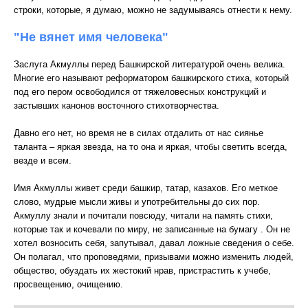
строки, которые, я думаю, можно не задумываясь отнести к нему.
"Не вянет имя человека"
Заслуга Акмуллы перед Башкирской литературой очень велика.
Многие его называют реформатором башкирского стиха, который
под его пером освободился от тяжеловесных конструкций и
застывших канонов восточного стихотворчества.
Давно его нет, но время не в силах отдалить от нас сиянье
таланта – яркая звезда, на то она и яркая, чтобы светить всегда,
везде и всем.
Имя Акмуллы живет среди башкир, татар, казахов. Его меткое
слово, мудрые мысли живы и употребительны до сих пор.
Акмуллу знали и почитали повсюду, читали на память стихи,
которые так и кочевали по миру, не записанные на бумагу . Он не
хотел возносить себя, запутывал, давал ложные сведения о себе.
Он полагал, что проповедями, призывами можно изменить людей,
общество, обуздать их жестокий нрав, пристрастить к учебе,
просвещению, очищению.