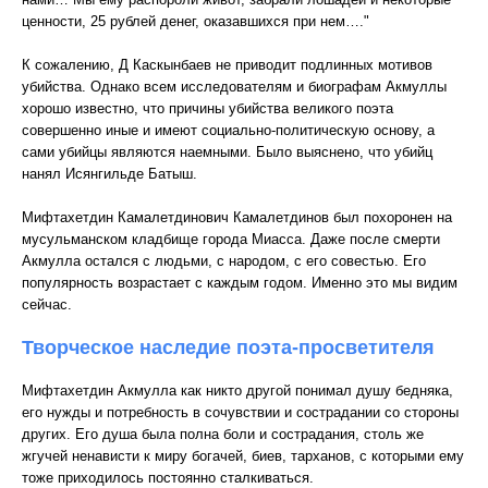
ценности, 25 рублей денег, оказавшихся при нем…."
К сожалению, Д Каскынбаев не приводит подлинных мотивов
убийства. Однако всем исследователям и биографам Акмуллы
хорошо известно, что причины убийства великого поэта
совершенно иные и имеют социально-политическую основу, а
сами убийцы являются наемными. Было выяснено, что убийц
нанял Исянгильде Батыш.
Мифтахетдин Камалетдинович Камалетдинов был похоронен на
мусульманском кладбище города Миасса. Даже после смерти
Акмулла остался с людьми, с народом, с его совестью. Его
популярность возрастает с каждым годом. Именно это мы видим
сейчас.
Творческое наследие поэта-просветителя
Мифтахетдин Акмулла как никто другой понимал душу бедняка,
его нужды и потребность в сочувствии и сострадании со стороны
других. Его душа была полна боли и сострадания, столь же
жгучей ненависти к миру богачей, биев, тарханов, с которыми ему
тоже приходилось постоянно сталкиваться.