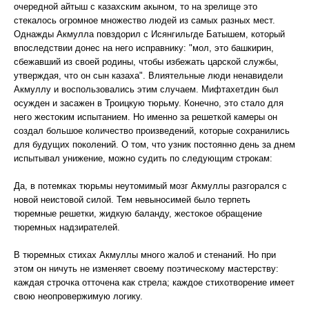
очередной айтыш с казахским акыном, то на зрелище это
стекалось огромное множество людей из самых разных мест.
Однажды Акмулла повздорил с Исянгильгде Батышем, который
впоследствии донес на него исправнику: "мол, это башкирин,
сбежавший из своей родины, чтобы избежать царской службы,
утверждая, что он сын казаха". Влиятельные люди ненавидели
Акмуллу и воспользовались этим случаем. Мифтахетдин был
осужден и засажен в Троицкую тюрьму. Конечно, это стало для
него жестоким испытанием. Но именно за решеткой камеры он
создал большое количество произведений, которые сохранились
для будущих поколений. О том, что узник постоянно день за днем
испытывал унижение, можно судить по следующим строкам:
Да, в потемках тюрьмы неутомимый мозг Акмуллы разгорался с
новой неистовой силой. Тем невыносимей было терпеть
тюремные решетки, жидкую баланду, жестокое обращение
тюремных надзирателей.
В тюремных стихах Акмуллы много жалоб и стенаний. Но при
этом он ничуть не изменяет своему поэтическому мастерству:
каждая строчка отточена как стрела; каждое стихотворение имеет
свою неопровержимую логику.