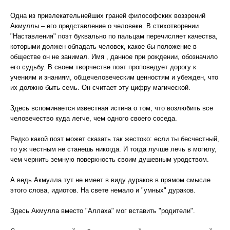
Одна из привлекательнейших граней философских воззрений
Акмуллы – его представление о человеке. В стихотворении
"Наставления" поэт буквально по пальцам перечисляет качества,
которыми должен обладать человек, какое бы положение в
обществе он не занимал. Имя , данное при рождении, обозначило
его судьбу. В своем творчестве поэт проповедует дорогу к
учениям и знаниям, общечеловеческим ценностям и убежден, что
их должно быть семь. Он считает эту цифру магической.
Здесь вспоминается известная истина о том, что возлюбить все
человечество куда легче, чем одного своего соседа.
Редко какой поэт может сказать так жестоко: если ты бесчестный,
то уж честным не станешь никогда. И тогда лучше лечь в могилу,
чем чернить земную поверхность своим душевным уродством.
А ведь Акмулла тут не имеет в виду дураков в прямом смысле
этого слова, идиотов. На свете немало и "умных" дураков.
Здесь Акмулла вместо "Аллаха" мог вставить "родители".