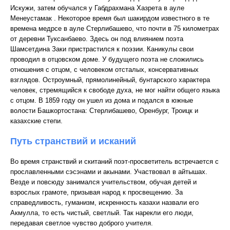
Искужи, затем обучался у Габдрахмана Хазрета в ауле
Менеустамак . Некоторое время был шакирдом известного в те
времена медрсе в ауле Стерлибашево, что почти в 75 километрах
от деревни Туксанбаево. Здесь он под влиянием поэта
Шамсетдина Заки пристрастился к поэзии. Каникулы свои
проводил в отцовском доме. У будущего поэта не сложились
отношения с отцом, с человеком отсталых, консервативных
взглядов. Остроумный, прямолинейный, бунтарского характера
человек, стремящийся к свободе духа, не мог найти общего языка
с отцом. В 1859 году он ушел из дома и подался в южные
волости Башкортостана: Стерлибашево, Оренбург, Троицк и
казахские степи.
Путь странствий и исканий
Во время странствий и скитаний поэт-просветитель встречается с
прославленными сэсэнами и акынами. Участвовал в айтышах.
Везде и повсюду занимался учительством, обучая детей и
взрослых грамоте, призывая народ к просвещению. За
справедливость, гуманизм, искренность казахи назвали его
Акмулла, то есть чистый, светлый. Так нарекли его люди,
передавая светлое чувство доброго учителя.