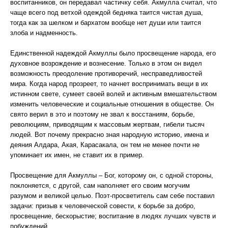
воспитанников, он передавал частичку себя. Акмулла считал, что
чаще всего под ветхой одеждой бедняка таится чистая душа,
тогда как за шелком и бархатом вообще нет души или таится
злоба и надменность.
Единственной надеждой Акмуллы было просвещение народа, его
духовное возрождение и вознесение. Только в этом он видел
возможность преодоление противоречий, несправедливостей
мира. Когда народ прозреет, то начнет воспринимать вещи в их
истинном свете, сумеет своей волей и активным вмешательством
изменить человеческие и социальные отношения в обществе. Он
свято верил в это и поэтому не звал к восстаниям, борьбе,
революциям, приводящим к массовым жертвам, гибели тысяч
людей. Вот почему прекрасно зная народную историю, имена и
деяния Алдара, Акая, Карасакала, он тем не менее почти не
упоминает их имен, не ставит их в пример.
Просвещение для Акмуллы – Бог, которому он, с одной стороны,
поклоняется, с другой, сам наполняет его своим могучим
разумом и великой целью. Поэт-просветитель сам себе поставил
задачи: призыв к человеческой совести, к борьбе за добро,
просвещение, бескорыстие; воспитание в людях лучших чувств и
побуждений.