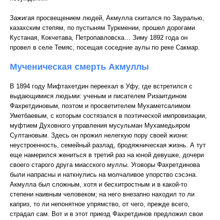
Зажигая просвещением людей, Акмулла скитался по Зауралью,
казахским степям, по пустыням Туркмении, прошел дорогами
Кустаная, Кокчетава, Петропавловска… Зиму 1892 года он
провел в селе Темяс, посещая соседние аулы по реке Сакмар.
Мученическая смерть Акмуллы
В 1894 году Мифтахетдин переехал в Уфу, где встретился с
выдающимися людьми: ученым и писателем Ризаитдином
Фахретдиновым, поэтом и просветителем Мухаметсалимом
Уметбаевым, с которым состязался в поэтической импровизации,
муфтием Духовного управления мусульман Мухамедьяром
Султановым. Здесь он прожил нелегкую пору своей жизни:
неустроенность, семейный разлад, бродяжническая жизнь. А тут
еще намерился жениться в третий раз на юной девушке, дочери
своего старого друга миасского муллы. Уговоры Фахретдинова
были напрасны и наткнулись на молчаливое упорство сэсэна.
Акмулла был сложным, хотя и бесхитростным и в какой-то
степени наивным человеком; на него внезапно находил то ли
каприз, то ли непонятное упрямство, от чего, прежде всего,
страдал сам. Вот и в этот приезд Фахретдинов предложил свои