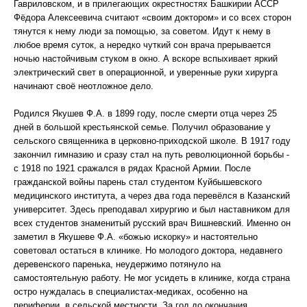
Гавриловском, и в прилегающих окрестностях Башкирии АССР
Фёдора Алексеевича считают «своим доктором» и со всех сторон
тянутся к нему люди за помощью, за советом. Идут к нему в
любое время суток, а нередко чуткий сон врача прерывается
ночью настойчивым стуком в окно. А вскоре вспыхивает яркий
электрический свет в операционной, и уверенные руки хирурга
начинают своё неотложное дело.
Родился Якушев Ф.А. в 1899 году, после смерти отца через 25
дней в большой крестьянской семье. Получил образование у
сельского священника в церковно-приходской школе. В 1917 году
закончил гимназию и сразу стал на путь революционной борьбы -
с 1918 по 1921 сражался в рядах Красной Армии. После
гражданской войны парень стал студентом Куйбышевского
медицинского института, а через два года перевёлся в Казанский
университет. Здесь преподавал хирургию и был наставником для
всех студентов знаменитый русский врач Вишневский. Именно он
заметил в Якушеве Ф.А. «божью искорку» и настоятельно
советовал остаться в клинике. Но молодого доктора, недавнего
деревенского паренька, неудержимо потянуло на
самостоятельную работу. Не мог усидеть в клинике, когда страна
остро нуждалась в специалистах-медиках, особенно на
периферии, в сельской местности. За год до окончания