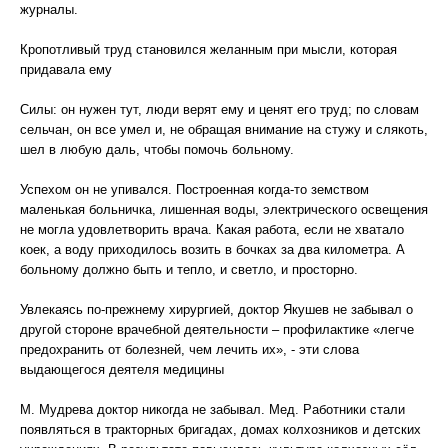
журналы.
Кропотливый труд становился желанным при мысли, которая
придавала ему
Силы: он нужен тут, люди верят ему и ценят его труд; по словам
сельчан, он все умел и, не обращая внимание на стужу и слякоть,
шел в любую даль, чтобы помочь больному.
Успехом он не упивался. Построенная когда-то земством
маленькая больничка, лишенная воды, электрического освещения
не могла удовлетворить врача. Какая работа, если не хватало
коек, а воду приходилось возить в бочках за два километра. А
больному должно быть и тепло, и светло, и просторно.
Увлекаясь по-прежнему хирургией, доктор Якушев не забывал о
другой стороне врачебной деятельности – профилактике «легче
предохранить от болезней, чем лечить их», - эти слова
выдающегося деятеля медицины
М. Мудрева доктор никогда не забывал. Мед. Работники стали
появляться в тракторных бригадах, домах колхозников и детских