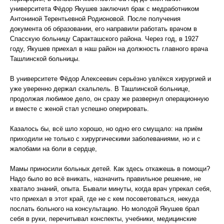
университета Фёдор Якушев заключил брак с медработником
Антониной Терентьевной Родионовой. После получения
документа об образовании, его направили работать врачом в
Спасскую больницу Саракташского района. Через год, в 1927
году, Якушев приехал в наш район на должность главного врача
Ташлинской больницы.
В университете Фёдор Алексеевич серьёзно увлёкся хирургией и
уже уверенно держал скальпель. В Ташлинской больнице,
продолжая любимое дело, он сразу же развернул операционную
и вместе с женой стал успешно оперировать.
Казалось бы, всё шло хорошо, но одно его смущало: на приём
приходили не только с хирургическими заболеваниями, но и с
жалобами на боли в сердце,
Мамы приносили больных детей. Как здесь откажешь в помощи?
Надо было во всё вникать, назначить правильное решение, не
хватало знаний, опыта. Бывали минуты, когда врач упрекал себя,
что приехал в этот край, где не с кем посоветоваться, некуда
послать больного на консультацию. Но молодой Якушев брал
себя в руки, перечитывал конспекты, учебники, медицинские