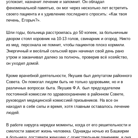
успокоит, назначит лечение и запомнит. Он обладал
феноменальной памятью, он мог через несколько лет встретить
своего пациента и к удивлению последнего спросить: «Как твоя
печень, Егорыч?».
Шли годы, больница расстроилась до 50 копеек, за больничным
двором стоял коровник на 10-13 голов, свинарник и огород. Никто
из мед. персонала не помнит, чтобы пациентов плохо кормили.
Энергичный и весёлый сельский врач начинал свой день рано
утром и заканчивал далеко за полночь, проверив всё хозяйство,
он уходил домой.
Кроме врачебной деятельности, Якушев был депутатом районного
Совета. Он помогал людям быть не только здоровыми, но и в
различных вопросах быта. Якушев Ф.А. был председателем
постоянной комиссии по здравоохранению в районном Совете,
руководил медицинской комиссией призывников. На все он
находил в себе силы и время, хотя главным оставалось лечение
людей.
В работе хирурга нередки моменты, когда от его решительности и
смелости зависит жизнь человека. Однажды ночью из Башкирии
в больницу доставили женщину с огнестрельным ранением, и она