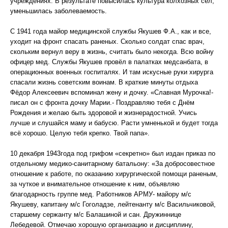
учреждениях. В результате повысилась культура колхозных сёл,
уменьшилась заболеваемость.
С 1941 года майор медицинской службы Якушев Ф.А., как и все,
уходит на фронт спасать раненых. Сколько солдат спас врач,
скольким вернул веру в жизнь, считать было некогда. Всю войну
офицер мед. Службы Якушев провёл в палатках медсанбата, в
операционных военных госпиталях. И там искусные руки хирурга
спасали жизнь советским воинам. В краткие минуты отдыха
Фёдор Алексеевич вспоминал жену и дочку. «Славная Мурочка!-
писал он с фронта дочку Марии.- Поздравляю тебя с Днём
Рождения и желаю быть здоровой и жизнерадостной. Учись
лучше и слушайся маму и бабусю. Расти умненькой и будет тогда
всё хорошо. Целую тебя крепко. Твой папа».
10 декабря 1943года под грифом «секретно» был издан приказ по
отдельному медико-санитарному батальону: «За добросовестное
отношение к работе, по оказанию хирургической помощи раненым,
за чуткое и внимательное отношение к ним, объявляю
благодарность группе мед. Работников АРМУ- майору м/с
Якушеву, капитану м/с Гоголадзе, лейтенанту м/с Васильчиковой,
старшему сержанту м/с Балашиной и сан. Дружиннице
Лебедевой. Отмечаю хорошую организацию и дисциплину,