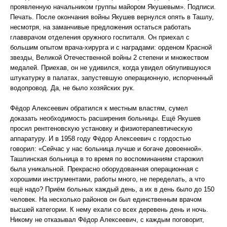
проявленную начальником группы майором Якушевым». Подписи.
Печать. После окончания войны Якушев вернулся опять в Ташлу,
несмотря, на заманчивые предложения остаться работать
главврачом отделения оружного госпиталя. Он приехал с
большим опытом врача-хирурга и с наградами: орденом Красной
звезды, Великой Отечественной войны 2 степени и множеством
медалей. Приехав, он не удивился, когда увидел облупившуюся
штукатурку в палатах, запустевшую операционную, испорченный
водопровод. Да, не было хозяйских рук.
Фёдор Алексеевич обратился к местным властям, сумел
доказать необходимость расширения больницы. Ещё Якушев
просил рентгеновскую установку и физиотерапевтическую
аппаратуру. И в 1958 году Фёдор Алексеевич с гордостью
говорил: «Сейчас у нас больница лучше и богаче довоенной».
Ташлинская больница в то время по воспоминаниям старожил
была уникальной. Прекрасно оборудованная операционная с
хорошими инструментами, работы много, не переделать, а что
ещё надо? Приём больных каждый день, а их в день было до 150
человек. На несколько районов он был единственным врачом
высшей категории. К нему ехали со всех деревень день и ночь.
Никому не отказывал Фёдор Алексеевич, с каждым поговорит,