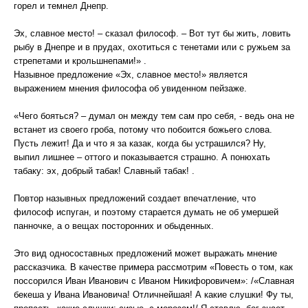
горел и темнел Днепр.
Эх, славное место! – сказал философ. – Вот тут бы жить, ловить
рыбу в Днепре и в прудах, охотиться с тенетами или с ружьем за
стрепетами и крольшнепами!» .
Назывное предложение «Эх, славное место!» является
выражением мнения философа об увиденном пейзаже.
«Чего бояться? – думал он между тем сам про себя, - ведь она не
встанет из своего гроба, потому что побоится божьего слова.
Пусть лежит! Да и что я за казак, когда бы устрашился? Ну,
выпил лишнее – оттого и показывается страшно. А понюхать
табаку: эх, добрый табак! Славный табак! .
Повтор назывных предложений создает впечатление, что
философ испуган, и поэтому старается думать не об умершей
панночке, а о вещах посторонних и обыденных.
Это вид односоставных предложений может выражать мнение
рассказчика. В качестве примера рассмотрим «Повесть о том, как
поссорился Иван Иванович с Иваном Никифоровичем»: /«Славная
бекеша у Ивана Ивановича! Отличнейшая! А какие слушки! Фу ты,