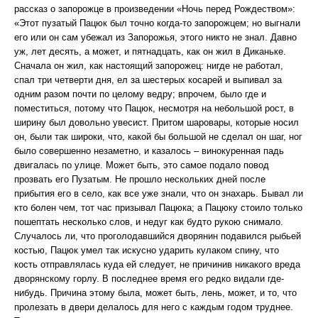
рассказ о запорожце в произведении «Ночь перед Рождеством»:
«Этот пузатый Пацюк был точно когда-то запорожцем; но выгнали
его или он сам убежал из Запорожья, этого никто не знал. Давно
уж, лет десять, а может, и пятнадцать, как он жил в Диканьке.
Сначала он жил, как настоящий запорожец: нигде не работал,
спал три четверти дня, ел за шестерых косарей и выпивал за
одним разом почти по целому ведру; впрочем, было где и
поместиться, потому что Пацюк, несмотря на небольшой рост, в
ширину был довольно увесист. Притом шаровары, которые носил
он, были так широки, что, какой бы большой не сделал он шаг, ног
было совершенно незаметно, и казалось – винокуренная падь
двигалась по улице. Может быть, это самое подало повод
прозвать его Пузатым. Не прошло нескольких дней после
прибытия его в село, как все уже знали, что он знахарь. Бывал ли
кто болен чем, тот час призывал Пацюка; а Пацюку стоило только
пошептать несколько слов, и недуг как будто рукою снимало.
Случалось ли, что проголодавшийся дворянин подавился рыбьей
костью, Пацюк умел так искусно ударить кулаком спину, что
кость отправлялась куда ей следует, не причинив никакого вреда
дворянскому горлу. В последнее время его редко видали где-
нибудь. Причина этому была, может быть, лень, может, и то, что
пролезать в двери делалось для него с каждым годом труднее.