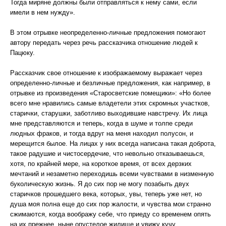
Тогда миряне должны были отправляться к нему сами, если
имели в нем нужду».
В этом отрывке неопределенно-личные предложения помогают
автору передать через речь рассказчика отношение людей к
Пацюку.
Рассказчик свое отношение к изображаемому выражает через
определенно-личные и безличные предложения, как например, в
отрывке из произведения «Старосветские помещики»: «Но более
всего мне нравились самые владетели этих скромных участков,
старички, старушки, заботливо выходившие навстречу. Их лица
мне представляются и теперь, когда в шуме и толпе среди
людных фраков, и тогда вдруг на меня находил полусон, и
мерещится былое. На лицах у них всегда написана такая доброта,
такое радушие и чистосердечие, что невольно отказываешься,
хотя, по крайней мере, на короткое время, от всех дерзких
мечтаний и незаметно переходишь всеми чувствами в низменную
буколическую жизнь. Я до сих пор не могу позабыть двух
старичков прошедшего века, которых, увы, теперь уже нет, но
душа моя полна еще до сих пор жалости, и чувства мои странно
сжимаются, когда воображу себе, что приеду со временем опять
на их прежнее, ныне опустелое жилище и увижу кучу