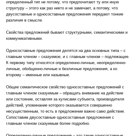
определенный тип не потому, что предпочитают ту или иную
структуру – этого как раз никто и не замечает, а потому, что
двусоставные и односоставные предложения передают тонкие
различия в смысле.
Свойства предложений бывают структурными, семантическими и
коммуникативными.
Односоставные предложения делятся на два основных типа – с
главным членом – сказуемое, и с главным членом – подлежащее.
К первому типу относятся определенно-личные, неопределенно-
личные, обобщенно-личные и безличные предложения, а ко
второму – именные или назывные.
Общее семантическое свойство односоставных предложений с
главным членом сказуемым – обращать внимание на действие
или состояние, оставляя за кулисами субъекта, производителя
действий, упоминание которого оказывается совершенно
несущественным, то есть в предложении важно само действие.
Сопоставим двусоставные односоставные предложения с
главным членом сказуемым более подробно.
Определенно-личные предложения – это такие односоставные