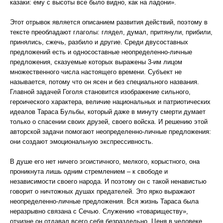
казаки: ему с высоты все было видно, как на ладони».
Этот отрывок является описанием развития действий, поэтому в
тексте преобладают глаголы: глядел, думал, притянули, прибили,
принялись, сжечь, разбило и другие. Среди двусоставных
предложений есть и односоставные неопределенно-личные
предложения, сказуемые которых выражены 3-им лицом
множественного числа настоящего времени. Субъект не
называется, потому что он ясен и без специального названия.
Главной задачей Гоголя становится изображение сильного,
героического характера, величие национальных и патриотических
идеалов Тараса Бульбы, который даже в минуту смерти думает
только о спасении своих друзей, своего войска. И решению этой
авторской задачи помогают неопределенно-личные предложения:
они создают эмоциональную экспрессивность.
В душе его нет ничего эгоистичного, мелкого, корыстного, она
проникнута лишь одним стремлением – к свободе и
независимости своего народа. И поэтому он с такой ненавистью
говорит о ничтожных душах предателей. Это ярко выражают
неопределенно-личные предложения. Вся жизнь Тараса была
неразрывно связана с Сечью. Служению «товариществу»,
отчизне он отдавал всего себя безраздельно. Ценя в человеке,