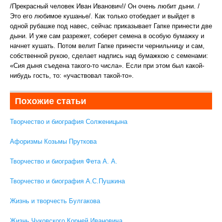
/Прекрасный человек Иван Иванович!/ Он очень любит дыни. /
Это его любимое кушанье/. Как только отобедает и выйдет в
одной рубашке под навес, сейчас приказывает Гапке принести две
дыни. И уже сам разрежет, соберет семена в особую бумажку и
начнет кушать. Потом велит Гапке принести чернильницу и сам,
собственной рукою, сделает надпись над бумажкою с семенами:
«Сия дыня съедена такого-то числа». Если при этом был какой-
нибудь гость, то: «участвовал такой-то».
Похожие статьи
Творчество и биография Солженицына
Афоризмы Козьмы Пруткова
Творчество и биография Фета А. А.
Творчество и биография А.С.Пушкина
Жизнь и творчесть Булгакова
Жизнь Чуковского Корней Ивановича