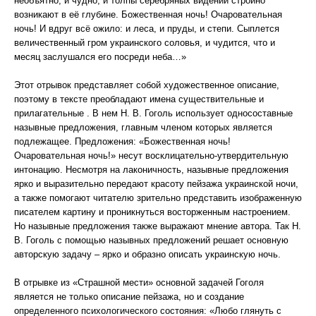
необъятно, и чудно, и толпы серебряных видений стройно
возникают в её глубине. Божественная ночь! Очаровательная
ночь! И вдруг всё ожило: и леса, и пруды, и степи. Сыплется
величественный гром украинского соловья, и чудится, что и
месяц заслушался его посреди неба…»
Этот отрывок представляет собой художественное описание,
поэтому в тексте преобладают имена существительные и
прилагательные . В нем Н. В. Гоголь использует односоставные
назывные предложения, главным членом которых является
подлежащее. Предложения: «Божественная ночь!
Очаровательная ночь!» несут восклицательно-утвердительную
интонацию. Несмотря на лаконичность, назывные предложения
ярко и выразительно передают красоту пейзажа украинской ночи,
а также помогают читателю зрительно представить изображенную
писателем картину и проникнуться восторженным настроением.
Но назывные предложения также выражают мнение автора. Так Н.
В. Гоголь с помощью назывных предложений решает основную
авторскую задачу – ярко и образно описать украинскую ночь.
В отрывке из «Страшной мести» основной задачей Гоголя
является не только описание пейзажа, но и создание
определенного психологического состояния: «Любо глянуть с