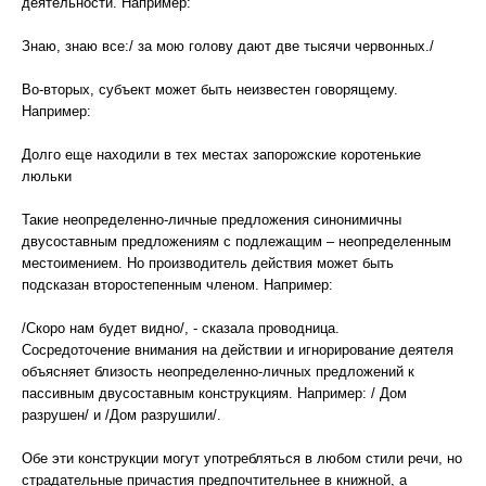
деятельности. Например:
Знаю, знаю все:/ за мою голову дают две тысячи червонных./
Во-вторых, субъект может быть неизвестен говорящему.
Например:
Долго еще находили в тех местах запорожские коротенькие
люльки
Такие неопределенно-личные предложения синонимичны
двусоставным предложениям с подлежащим – неопределенным
местоимением. Но производитель действия может быть
подсказан второстепенным членом. Например:
/Скоро нам будет видно/, - сказала проводница.
Сосредоточение внимания на действии и игнорирование деятеля
объясняет близость неопределенно-личных предложений к
пассивным двусоставным конструкциям. Например: / Дом
разрушен/ и /Дом разрушили/.
Обе эти конструкции могут употребляться в любом стили речи, но
страдательные причастия предпочтительнее в книжной, а