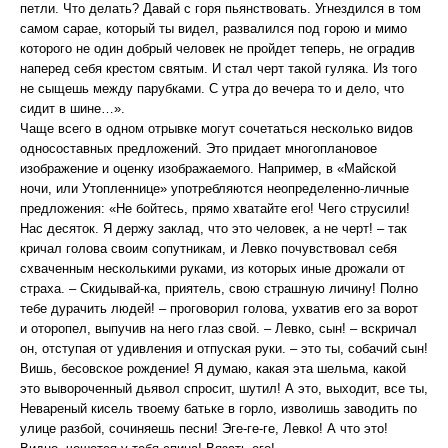
петли. Что делать? Давай с горя пьянствовать. Угнездился в том
самом сарае, который ты видел, развалился под горою и мимо
которого не один добрый человек не пройдет теперь, не оградив
наперед себя крестом святым. И стал черт такой гуляка. Из того
не сыщешь между парубками. С утра до вечера то и дело, что
сидит в шине…».
Чаще всего в одном отрывке могут сочетаться несколько видов
односоставных предложений. Это придает многоплановое
изображение и оценку изображаемого. Например, в «Майской
ночи, или Утопленнице» употребляются неопределенно-личные
предложения: «Не бойтесь, прямо хватайте его! Чего струсили!
Нас десяток. Я держу заклад, что это человек, а не черт! – так
кричал голова своим сопутникам, и Левко почувствовал себя
схваченным несколькими руками, из которых иные дрожали от
страха. – Скидывай-ка, приятель, свою страшную личину! Полно
тебе дурачить людей! – проговорил голова, ухватив его за ворот
и оторопел, выпучив на него глаз свой. – Левко, сын! – вскричал
он, отступая от удивления и отпуская руки. – это ты, собачий сын!
Вишь, бесовское рождение! Я думаю, какая эта шельма, какой
это вывороченный дьявол спросит, шутил! А это, выходит, все ты,
Невареный кисель твоему батьке в горло, изволишь заводить по
улице разбой, сочиняешь песни! Эге-ге-ге, Левко! А что это!