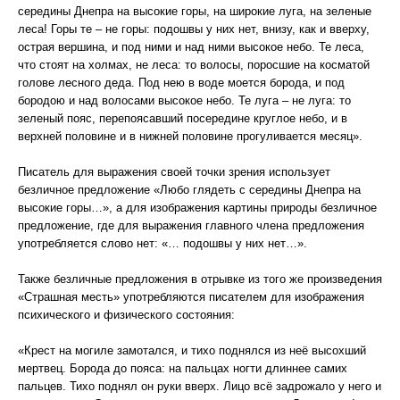
середины Днепра на высокие горы, на широкие луга, на зеленые
леса! Горы те – не горы: подошвы у них нет, внизу, как и вверху,
острая вершина, и под ними и над ними высокое небо. Те леса,
что стоят на холмах, не леса: то волосы, поросшие на косматой
голове лесного деда. Под нею в воде моется борода, и под
бородою и над волосами высокое небо. Те луга – не луга: то
зеленый пояс, перепоясавший посередине круглое небо, и в
верхней половине и в нижней половине прогуливается месяц».
Писатель для выражения своей точки зрения использует
безличное предложение «Любо глядеть с середины Днепра на
высокие горы…», а для изображения картины природы безличное
предложение, где для выражения главного члена предложения
употребляется слово нет: «… подошвы у них нет…».
Также безличные предложения в отрывке из того же произведения
«Страшная месть» употребляются писателем для изображения
психического и физического состояния:
«Крест на могиле замотался, и тихо поднялся из неё высохший
мертвец. Борода до пояса: на пальцах ногти длиннее самих
пальцев. Тихо поднял он руки вверх. Лицо всё задрожало у него и