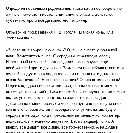
Определенно-личные предложения, также как и неопределенно-
личные, помогают писателю динамично описать действие,
субъект которого всегда известен. Например:
Отрывок из произведения Н. В. Гоголя «Майская ночь, или
Утопленница»:
«Знаете ли вы украинскую ночь? О, вы не знаете украинской
ночи! Всмотритесь в неё. С середины неба глядит месяц.
Необъятный небесный свод раздался, развернулся ещё
необъятнее. Горит и дышит он. Земля вся в серебряном свете: и
чудный воздух и прохладно-душен, и полон неги, и движется
океан благоуханий. Божественная ночь! Очаровательная ночь!
Недвижно, вдохновенно стали леса, полные мрака, и кинули
огромную тень от себя. Тихи и спокойны эти пруды; холод и мрак
вод их угрюмо заключен в темно-зеленые стены садов.
Девственные чащи черемух и черешен пугливо протянули свои
корни в ключевой холод и изредка лепечут листьями, будто
сердясь и негодуя, когда прекрасный ветреник – ночной ветер,
подкравшись мгновенно целует их. Весь ландшафт спит. А
вверху всё дышит, всё дивно, всё торжественно. А на душе и