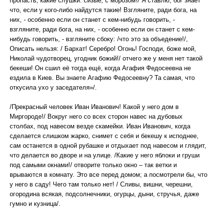
пропасть, какие слушки: сизые, с морозом!/ Я ставлю, бог знает
что, если у кого-либо найдутся такие! Взгляните, ради бога, на
них, - особенно если он станет с кем-нибудь говорить, -
взгляните, ради бога, на них, - особенно если он станет с кем-
нибудь говорить, - взгляните сбоку: /что это за объедение!/,
Описать нельзя: / Бархат! Серебро! Огонь! Господи, боже мой,
Николай чудотворец, угодник божий!/ отчего же у меня нет такой
бекеши! Он сшил её тогда ещё, когда Агафия Федосеевна не
ездила в Киев. Вы знаете Агафию Федосеевну? Та самая, что
откусила ухо у заседателя»/.
/Прекрасный человек Иван Иванович! Какой у него дом в
Миргороде!/ Вокруг него со всех сторон навес на дубовых
столбах, под навесом везде скамейки. Иван Иванович, когда
сделается слишком жарко, снимет с себя и бекешу к исподнее,
сам останется в одной рубашке и отдыхает под навесом и глядит,
что делается во дворе и на улице. /Какие у него яблоки и груши
под самыми окнами!/ отворите только окно – так ветки и
врываются в комнату. Это все перед домом; а посмотрели бы, что
у него в саду! Чего там только нет! / Сливы, вишни, черешни,
огородина всякая, подсолнечники, огурцы, дыни, стручья, даже
гумно и кузница/.