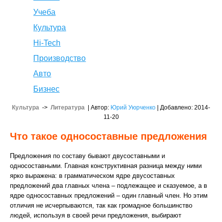
Учеба
Культура
Hi-Tech
Производство
Авто
Бизнес
Культура
->
Литература
| Автор:
Юрий Уюрченко
| Добавлено: 2014-
11-20
Что такое односоставные предложения
Предложения по составу бывают двусоставными и
односоставными. Главная конструктивная разница между ними
ярко выражена: в грамматическом ядре двусоставных
предложений два главных члена – подлежащее и сказуемое, а в
ядре односоставных предложений – один главный член. Но этим
отличия не исчерпываются, так как громадное большинство
людей, используя в своей речи предложения, выбирают