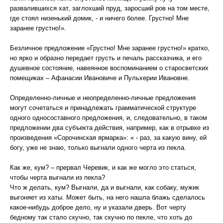
развалившихся хат, заглохший пруд, заросший ров на том месте,
где стоял низенький домик, - и ничего более. Грустно! Мне
заранее грустно!».
Безличное предложение «Грустно! Мне заранее грустно!» кратко,
но ярко и образно передает грусть и печаль рассказчика, и его
душевное состояние, навеянное воспоминанием о старосветских
помещиках – Афанасии Ивановиче и Пульхерии Ивановне.
Определенно-личные и неопределенно-личные предложения
могут сочетаться и принадлежать грамматической структуре
одного односоставного предложения, и, следовательно, в таком
предложении два субъекта действия, например, как в отрывке из
произведения «Сорочинская ярмарка»: « - раз, за какую вину, ей
богу, уже не знаю, только выгнали одного черта из пекла.
Как же, кум? – прервал Черевик, и как же могло это статься,
чтобы черта выгнали из пекла?
Что ж делать, кум? Выгнали, да и выгнали, как собаку, мужик
выгоняет из хаты. Может быть, на него нашла блажь сделалось
какое-нибудь доброе дело, ну и указали дверь. Вот черту
бедному так стало скучно, так скучно по пекле, что хоть до