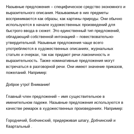
Назывные предложения – специфическое средство экономного и
выразительного описания. Называемые в них предметы
воспринимаются как образы, как картины природы. Они обычно
используются в начале художественных произведений для
быстрого ввода в сюжет. Это единственный тип предложений,
обладающий собственной интонацией – повествовательно-
утвердительной. Назывные предложения чаще всего
употребляются в художественных описаниях, журнальных
статьях и очерках, так как придают речи лаконичность и
выразительность. Также номинативные предложения могут
встречаться в разговорной речи. Они имеют значение приказов,
пожеланий. Например:
Доброе утро! Внимание!
Главный член предложений – имя существительное в
именительном падеже. Назывные предложения используются в
качестве ремарок в художественных произведениях. Например:
Городничий, Бобчинский, придерживая шпагу, Добчинский и
Квартальный .