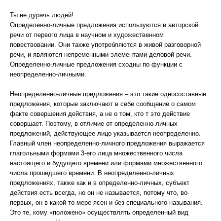
Ты не дурачь людей!
Определенно-личные предложения используются в авторской
речи от первого лица в научном и художественном
повествовании. Они также употребляются в живой разговорной
речи, и являются непременными элементами деловой речи.
Определенно-личные предложения сходны по функции с
неопределенно-личными.
Неопределенно-личные предложения – это такие односоставные
предложения, которые заключают в себе сообщение о самом
факте совершения действия, а не о том, кто т это действие
совершает. Поэтому, в отличие от определенно-личных
предложений, действующее лицо указывается неопределенно.
Главный член неопределенно-личного предложения выражается
глагольными формами 3-его лица множественного числа
настоящего и будущего времени или формами множественного
числа прошедшего времени. В неопределенно-личных
предложениях, также как и в определенно-личных, субъект
действия есть всегда, но он не называется, потому что, во-
первых, он в какой-то мере ясен и без специального называния.
Это те, кому «положено» осуществлять определенный вид