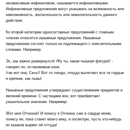
независимым инфинитивом, называются инфинитивными.
Инфинитивные предложения могут указывать на возможность или
невозможность, желательность или нежелательность данного
действия.
Ко второй категории односоставных предложений с главным
членом относятся назывные предложения. Назывные
предложения состоят только из подлежащего с пояснительными
словами. Например:
Эх, как важно развернулся! /Фу ты, какая пышная фигура!/ -
говорил он, остановивши коня.
/так вот она, Сечь!/ Вот то гнездо, откуда вылетают все те гордые
и крепкие, как львы!
Назывные предложения утверждают существование предметов и
явлений времени. С частицами вон, вот приобретают
указательное значение. Например:
/Вот моя Отчизна!/ И понесу я Отчизну сию в сердце моем,
понесу ее, пока станет моего веку, и посмотрю, пусть кто-нибудь
из казаков вырвет её оттуда!