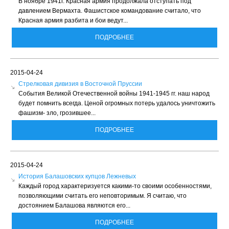
В ноябре 1941г. Красная армия продолжала отступать под
давлением Вермахта. Фашистское командование считало, что
Красная армия разбита и бои ведут...
ПОДРОБНЕЕ
2015-04-24
Стрелковая дивизия в Восточной Пруссии
События Великой Отечественной войны 1941-1945 гг. наш народ
будет помнить всегда. Ценой огромных потерь удалось уничтожить
фашизм- зло, грозившее...
ПОДРОБНЕЕ
2015-04-24
История Балашовских купцов Лежневых
Каждый город характеризуется какими-то своими особенностями,
позволяющими считать его неповторимым. Я считаю, что
достоянием Балашова являются его...
ПОДРОБНЕЕ