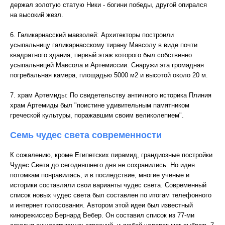
держал золотую статую Ники - богини победы, другой опирался
на высокий жезл.
6. Галикарнасский мавзолей: Архитекторы построили
усыпальницу галикарнасскому тирану Мавсолу в виде почти
квадратного здания, первый этаж которого был собственно
усыпальницей Мавсола и Артемиссии. Снаружи эта громадная
погребальная камера, площадью 5000 м2 и высотой около 20 м.
7. храм Артемиды: По свидетельству античного историка Плиния
храм Артемиды был "поистине удивительным памятником
греческой культуры, поражавшим своим великолепием".
Семь чудес света современности
К сожалению, кроме Египетских пирамид, грандиозные постройки
Чудес Света до сегодняшнего дня не сохранились. Но идея
потомкам понравилась, и в последствие, многие ученые и
историки составляли свои варианты чудес света. Современный
список новых чудес света был составлен по итогам телефонного
и интернет голосования. Автором этой идеи был известный
кинорежиссер Бернард Вебер. Он составил список из 77-ми