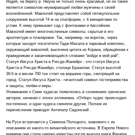
Индия, на берегу р. Ямуна не только очень красивый, но он также
является символом неумирающей любви мужчины к своей
возлюбленной. Мавзолей представляет собой пятикупольное
сооружение высотой 74 м на платформе, с 4 минаретами по
углам. К нему примыкает сад с фонтанами и бассейном.
Мавзолей имеет многочисленные символы, скрытые в его
архитектуре и планировке. Так, например, на воротах, через
которые заходят посетители Тадж-Махала в парковый комплекс,
окружающий мавзолей, высечена цитата из Корана, обращённая к
праведникам и заканчивающаяся словами "войди в мой рай";
Статуя Иисуса Христа в Рио-де-Жанейро - это статуя Иисуса
Христа в Рио-де-Жанейро, столице Бразилии. Статуя высотой
39.6 м и весом 700 тон стоит на вершине горы, смотрящей на
город. Статуя Иисуса Христа - гигантский символ гостеприимства
и защиты, любви и веры.
Упоминания о Семи чудесах появлялись в сочинениях греческих
авторов, начиная с эпохи эллинизма. «Отбор» чудес происходил
постепенно, и одни чудеса сменяли другие. Полное их
перечисление приводит Антипатр Сидонский .
На Руси встречается у Симеона Полоцкого, знакомого с их
описанием из какого-то византийского источника. В Европе Нового
времени они стали широко известны после выхода книги Фишера