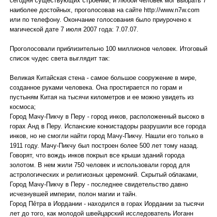
сегодня существующих строений, и любой человек мог выбрать 7
наиболее достойных, проголосовав на сайте http://www.n7w.com
или по телефону. Окончание голосования было приурочено к
магической дате 7 июля 2007 года: 7.07.07.
Проголосовали приблизительно 100 миллионов человек. Итоговый
список чудес света выглядит так:
Великая Китайская стена - самое большое сооружение в мире,
созданное руками человека. Она простирается по горам и
пустыням Китая на тысячи километров и ее можно увидеть из
космоса;
Город Мачу-Пикчу в Перу - город инков, расположенный высоко в
горах Анд в Перу. Испанские конкистадоры разрушили все города
инков, но не смогли найти город Мачу-Пикчу. Нашли его только в
1911 году. Мачу-Пикчу был построен более 500 лет тому назад.
Говорят, что вождь инков покрыл все крыши зданий города
золотом. В нем жили 750 человек и использовали город для
астрологических и религиозных церемоний. Скрытый облаками,
Город Мачу-Пикчу в Перу - последнее свидетельство давно
исчезнувшей империи, полон магии и тайн.
Город Пẻтра в Иордании - находился в горах Иордании за тысячи
лет до того, как молодой швейцарский исследователь Иоганн