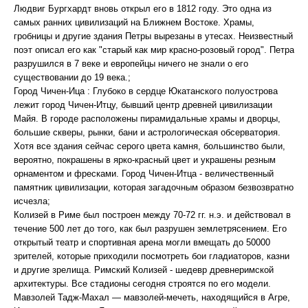
Людвиг Бургхардт вновь открыл его в 1812 году. Это одна из
самых ранних цивилизаций на Ближнем Востоке. Храмы,
гробницы и другие здания Петры вырезаны в утесах. Неизвестный
поэт описал его как "старый как мир красно-розовый город". Петра
разрушился в 7 веке и европейцы ничего не знали о его
существовании до 19 века.;
Город Чичен-Ица : Глубоко в сердце Юкатанского полуострова
лежит город Чичен-Итцу, бывший центр древней цивилизации
Майя. В городе расположены пирамидальные храмы и дворцы,
большие скверы, рынки, бани и астрологическая обсерватория.
Хотя все здания сейчас серого цвета камня, большинство были,
вероятно, покрашены в ярко-красный цвет и украшены резным
орнаментом и фресками. Город Чичен-Итца - величественный
памятник цивилизации, которая загадочным образом безвозвратно
исчезла;
Колизей в Риме был построен между 70-72 гг. н.э. и действовал в
течение 500 лет до того, как был разрушен землетрясением. Его
открытый театр и спортивная арена могли вмещать до 50000
зрителей, которые приходили посмотреть бои гладиаторов, казни
и другие зрелища. Римский Колизей - шедевр древнеримской
архитектуры. Все стадионы сегодня строятся по его модели.
Мавзолей Тадж-Махал — мавзолей-мечеть, находящийся в Агре,