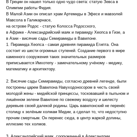
В Греции он нашел только одно чудо света: статую Зевса в
Олимпии работы Фидия.
В Малой Азии он описал храм Артемиды в Эфесе и мавзолей
Мавсола в Галикарнасе,
на острове Родос - статую Колосса Родосского,
в Африке - Александрийский маяк и пирамиду Хеопса в Гизе, а
в Азии - висячие сады Семирамиды в Вавилоне.
1. Пирамида Хеопса - самая древняя пирамида Египта. Она
состоит из шести огромных ступеней. Создание первого в мире
каменного сооружения таких значительных размеров
приписывается Имхотепу - замечательному учёному - медику,
математику и архитектору.
2. Висячие сады Семирамиды, согласно древней легенде, были
построены царем Вавилона Навуходоносором в честь своей
молодой жены - мидийской принцессы, тосковавшей в пыльном и
лишённом зелени Вавилоне по свежему воздуху и шелесту
деревьев своей далекой родины. Царь вавилонский не перенёс
столицу к зелёным холмам Мидии, а сделал то, что недоступно
прочим смертным. Он перенес сюда, в центр жаркой долины,
иллюзию тех холмов.
3. Александрийский маяк, сооруженный в Александрии,