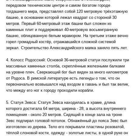
передовом техническом центре и самом богатом городе
тогдашнего мира, представлял собой 120 метровую трёхэтажную
башню, в основании которой лежал квадрат со стороной 30
метров. Первый 60-метровый этаж башни был сложен из
каменных плит и поддерживал 40-метровую восьмигранную
башню, облицованную белым мрамором. На третьем этаже вечно
горел громадный костёр, отражавшийся сложной системой
зеркал. Строительство Александрийского маяка заняло пять лет.
4. Колосс Родосский: Основой 36-метровой статуи послужили три
массивных каменных столба, скреплённые железными балками
на уровне плеч. Сверкающий бог был виден за много километров
от Родоса. В римской литературе есть легенды о том, что он
первоначально возвышался над входом в гавань и был так велик,
что между его ног к городу проходили корабли.
5. Статуя Зевса: Статуя Зевса находилась в храме, длина
которого достигала 64 метра, ширина - 28, а высота внутреннего
помещения - около 20 метров. Сидящий в конце зала на троне
Зевс подпирал головой потолок. Обнажённый до пояса Зевс был
изготовлен из дерева. Тело его покрывали пластины розоватой,
тёплой слоновой кости, одежду - золотые листы, в одной руке он