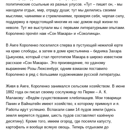
политические ссыльные из разных улусов. «Тут – пишет он, - мы
находили отдых, мир, отраду души; тут мы делились своими
мыслями, чаяниями и стремлениями, проверяя себя, черпая силу,
поддержку в предстоящей многим из нас домом ещё жизни по
неволе. Тут же выступали мы с первыми литературными опытами.
Короленко прочёл нам «Сон Макара» и «Соколинца».
В Амге Короленко поселился сперва в пустующей нежилой юрте
на краю слободы, а затем в доме крестьянина – бедняка Захара
Цыкунова, который стал прототипом Макара в широко известном
рассказе «Сон Макара». Это произведение, по удачому
выражению Розы Люксенбург, одним взмахом поставило
Короленко в ряд с большими художниками русской литературы.
Живя в Амге, Короленко занимался сельским хозяйством. В июне
1882 года он писал своему сослуживцу по Перми – А. К.
Малакову: «Ведём существование хлебопашцев. Мои товарищи
Панин и Вайнштейн имеют хозяйство, к которому примкнул и я.
Работы идут успешно. Вспахали сами 14 пудов земли (здесь
земля меряется пудами, шесть пудов составляют казённую
десятину). Кроме того, имеем огород, где посеяли капусту,
картофель и вообще всякую овощь. Теперь отдыхаем до