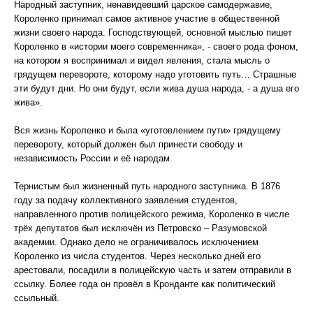
Народный заступник, ненавидевший царское самодержавие,
Короленко принимал самое активное участие в общественной
жизни своего народа. Господствующей, основной мыслью пишет
Короленко в «истории моего современника», - своего рода фоном,
на котором я воспринимал и видел явления, стала мысль о
грядущем перевороте, которому надо уготовить путь… Страшные
эти будут дни. Но они будут, если жива душа народа, - а душа его
жива».
Вся жизнь Короленко и была «уготовлением пути» грядущему
перевороту, который должен был принести свободу и
независимость России и её народам.
Тернистым был жизненный путь народного заступника. В 1876
году за подачу коллективного заявления студентов,
направленного против полицейского режима, Короленко в числе
трёх депутатов был исключён из Петровско – Разумовской
академии. Однако дело не ограничивалось исключением
Короленко из числа студентов. Через несколько дней его
арестовали, посадили в полицейскую часть и затем отправили в
ссылку. Более года он провёл в Кронданте как политический
ссыльный.