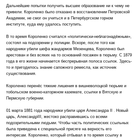
Дальнейшие попытки получить высшее образование ни к чему не
привели. Короленко было отказано в восстановлении Петровской
Академии, не смог он учиться и в Петербургском горном
институте, куда ему удалось поступить.
В то время Короленко считался «политически-неблагонадёжным»,
состоял на подозрении у полиции. Вскоре, после того как
народники убили шефа жандармов Мезенцева, Короленко был
арестован и без всяких на то оснований посажен в тюрьму. С 1879
года в его жизни начинается беспрерывная полоса ссылок. Здесь-
то и пригодилось знание сапожного ремесла, как источник
существования.
Короленко перенёс тяжкие лишения в вишневолоцкой тюрьме и
тобольском военно-каторжном каземате, ссылки в Вятскую и
Пермскую губернии.
01 марта 1881 года народники убили царя Александра II . Новый
царь, АлександрIII, жестоко расправившись со всеми
подозрительными людьми. Чтобы часть политических ссыльных
была приведена к специальной присяге на верность его
интересам. Короленко, который отбывал в то время ссылку в