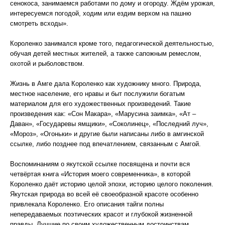
сенокоса, занимаемся работами по дому и огороду. Ждём урожая,
интересуемся погодой, ходим или ездим верхом на пашню
смотреть всходы».
Короленко занимался кроме того, педагогической деятельностью,
обучая детей местных жителей, а также сапожным ремеслом,
охотой и рыболовством.
Жизнь в Амге дала Короленко как художнику много. Природа,
местное население, его нравы и быт послужили богатым
материалом для его художественных произведений. Такие
произведения как: «Сон Макара», «Марусина заимка», «Ат –
Даван», «Государевы ямщики», «Соколинец», «Последний луч»,
«Мороз», «Огоньки» и другие были написаны либо в амгинской
ссылке, либо позднее под впечатлением, связанным с Амгой.
Воспоминаниям о якутской ссылке посвящена и почти вся
четвёртая книга «История моего современника», в которой
Короленко даёт историю целой эпохи, историю целого поколения.
Якутская природа во всей её своеобразной красоте особенно
привлекала Короленко. Его описания тайги полны
непередаваемых поэтических красот и глубокой жизненной
правды. Лучшие по своим художественным достоинствам