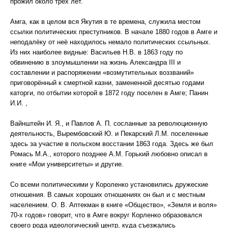
прожил около трёх лет.
Амга, как в целом вся Якутия в те времена, служила местом
ссылки политических преступников. В начале 1880 годов в Амге и
неподалёку от неё находилось немало политических ссыльных.
Из них наиболее видные: Васильев Н.В. в 1863 году по
обвинению в злоумышлении на жизнь Александра III и
составлении и распоряжении «возмутительных воззваний»
приговорённый к смертной казни, замененной десятью годами
каторги, по отбытии которой в 1872 году поселен в Амге; Панин
И.И. ,
Вайнштейн И. Я., и Павлов А. П. сосланные за революционную
деятельность, Вырембовский Ю. и Пекарский Л.М. поселенные
здесь за участие в польском восстании 1863 года. Здесь же был
Ромась М.А., которого позднее А.М. Горький любовно описал в
книге «Мои университеты» и другие.
Со всеми политическими у Короленко установились дружеские
отношения. В самых хороших отношениях он был и с местным
населением. О. В. Аптекман в книге «Общество», «Земля и воля»
70-х годов» говорит, что в Амге вокруг Корленко образовался
своего рода идеологический центр, куда съезжались