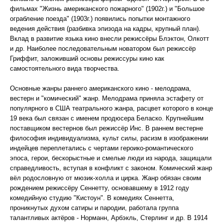
фильмах "Жизнь американского пожарного" (1902г.) и "Большое
ограбление поезда" (1903г.) появились попытки монтажного
ведения действия (разбивка эпизода на кадры, крупный план).
Вклад в развитие языка кино внесли режиссёры Блэктон, Олкотт
и др. Наиболее последовательным новатором был режиссёр
Гриффит, заложивший основы режиссуры кино как
самостоятельного вида творчества.
Основные жанры раннего американского кино - мелодрама,
вестерн и "комический" жанр. Мелодрама приняла эстафету от
популярного в США театрального жанра, расцвет которого в конце
19 века был связан с именем продюсера Беласко. Крупнейшим
поставщиком вестернов был режиссёр Инс. В раннем вестерне
философия индивидуализма, культ силы, расизм в изображении
индейцев переплетались с чертами героико-романтического
эпоса, герои, бескорыстные и смелые люди из народа, защищали
справедливость, вступая в конфликт с законом. Комический жанр
вёл родословную от мюзик-холла и цирка. Жанр обязан своим
рождением режиссёру Сеннетту, основавшему в 1912 году
комедийную студию "Кистоун". В комедиях Сеннетта,
проникнутых духом сатиры и пародии, работала группа
талантливых актёров - Норманн, Арбэкль, Стерлинг и др. В 1914