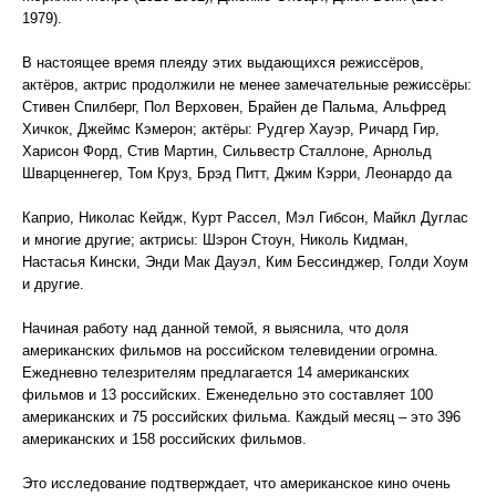
1979).
В настоящее время плеяду этих выдающихся режиссёров,
актёров, актрис продолжили не менее замечательные режиссёры:
Стивен Спилберг, Пол Верховен, Брайен де Пальма, Альфред
Хичкок, Джеймс Кэмерон; актёры: Рудгер Хауэр, Ричард Гир,
Харисон Форд, Стив Мартин, Сильвестр Сталлоне, Арнольд
Шварценнегер, Том Круз, Брэд Питт, Джим Кэрри, Леонардо да
Каприо, Николас Кейдж, Курт Рассел, Мэл Гибсон, Майкл Дуглас
и многие другие; актрисы: Шэрон Стоун, Николь Кидман,
Настасья Кински, Энди Мак Дауэл, Ким Бессинджер, Голди Хоум
и другие.
Начиная работу над данной темой, я выяснила, что доля
американских фильмов на российском телевидении огромна.
Ежедневно телезрителям предлагается 14 американских
фильмов и 13 российских. Еженедельно это составляет 100
американских и 75 российских фильма. Каждый месяц – это 396
американских и 158 российских фильмов.
Это исследование подтверждает, что американское кино очень