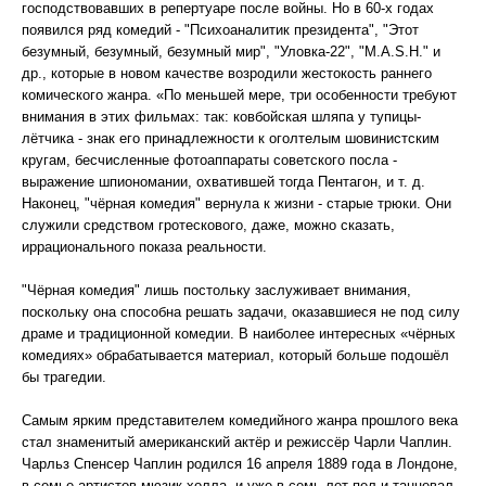
господствовавших в репертуаре после войны. Но в 60-х годах
появился ряд комедий - "Психоаналитик президента", "Этот
безумный, безумный, безумный мир", "Уловка-22", "М.А.S.Н." и
др., которые в новом качестве возродили жестокость раннего
комического жанра. «По меньшей мере, три особенности требуют
внимания в этих фильмах: так: ковбойская шляпа у тупицы-
лётчика - знак его принадлежности к оголтелым шовинистским
кругам, бесчисленные фотоаппараты советского посла -
выражение шпиономании, охватившей тогда Пентагон, и т. д.
Наконец, "чёрная комедия" вернула к жизни - старые трюки. Они
служили средством гротескового, даже, можно сказать,
иррационального показа реальности.
"Чёрная комедия" лишь постольку заслуживает внимания,
поскольку она способна решать задачи, оказавшиеся не под силу
драме и традиционной комедии. В наиболее интересных «чёрных
комедиях» обрабатывается материал, который больше подошёл
бы трагедии.
Самым ярким представителем комедийного жанра прошлого века
стал знаменитый американский актёр и режиссёр Чарли Чаплин.
Чарльз Спенсер Чаплин родился 16 апреля 1889 года в Лондоне,
в семье артистов мюзик-холла, и уже в семь лет пел и танцевал