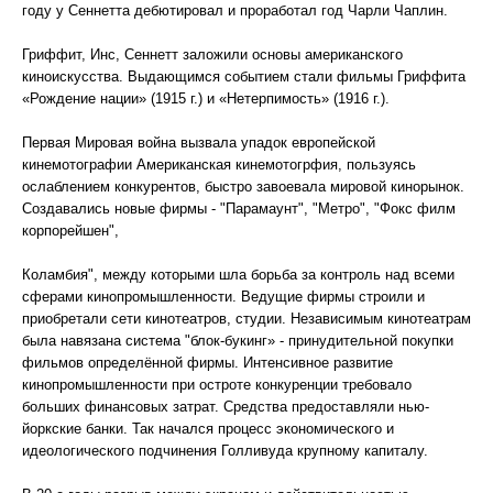
году у Сеннетта дебютировал и проработал год Чарли Чаплин.
Гриффит, Инс, Сеннетт заложили основы американского
киноискусства. Выдающимся событием стали фильмы Гриффита
«Рождение нации» (1915 г.) и «Нетерпимость» (1916 г.).
Первая Мировая война вызвала упадок европейской
кинемотографии Американская кинемотогрфия, пользуясь
ослаблением конкурентов, быстро завоевала мировой кинорынок.
Создавались новые фирмы - "Парамаунт", "Метро", "Фокс филм
корпорейшен",
Коламбия", между которыми шла борьба за контроль над всеми
сферами кинопромышленности. Ведущие фирмы строили и
приобретали сети кинотеатров, студии. Независимым кинотеатрам
была навязана система "блок-букинг» - принудительной покупки
фильмов определённой фирмы. Интенсивное развитие
кинопромышленности при остроте конкуренции требовало
больших финансовых затрат. Средства предоставляли нью-
йоркские банки. Так начался процесс экономического и
идеологического подчинения Голливуда крупному капиталу.