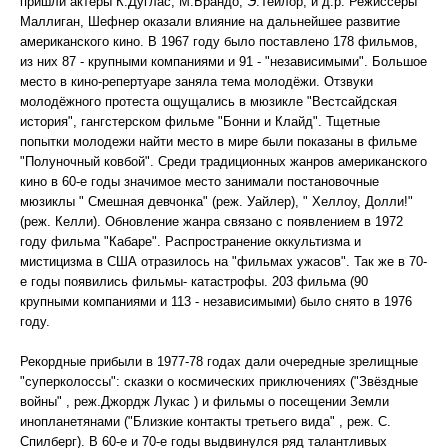
пришли актёры К.Дуглас, М.Брандо, Э.Тейлор, и д.р. Режиссёры
Маллиган, Шефнер оказали влияние на дальнейшее развитие
американского кино. В 1967 году было поставлено 178 фильмов,
из них 87 - крупными компаниями и 91 - "независимыми". Большое
место в кино-репертуаре заняла тема молодёжи. Отзвуки
молодёжного протеста ощущались в мюзикле "Вестсайдская
история", гангстерском фильме "Бонни и Клайд". Тщетные
попытки молодежи найти место в мире были показаны в фильме
"Полуночный ковбой". Среди традиционных жанров американского
кино в 60-е годы значимое место занимали постановочные
мюзиклы " Смешная девчонка" (реж. Уайлер), " Хеллоу, Долли!"
(реж. Келли). Обновление жанра связано с появлением в 1972
году фильма "Кабаре". Распространение оккультизма и
мистицизма в США отразилось на "фильмах ужасов". Так же в 70-
е годы появились фильмы- катастрофы. 203 фильма (90
крупными компаниями и 113 - независимыми) было снято в 1976
году.
Рекордные прибыли в 1977-78 годах дали очередные зрелищные
"суперколоссы": сказки о космических приключениях ("Звёздные
войны" , реж.Джордж Лукас ) и фильмы о посещении Земли
инопланетянами ("Близкие контакты третьего вида" , реж. С.
Спилберг). В 60-е и 70-е годы выдвинулся ряд талантливых