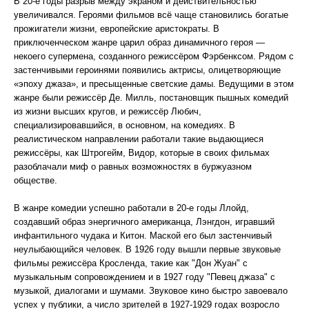
В 20-е годы разрыв между экраном и действительностью
увеличивался. Героями фильмов всё чаще становились богатые
прожигатели жизни, европейские аристократы. В
приключенческом жанре царил образ динамичного героя —
некоего супермена, созданного режиссёром Фэрбенксом. Рядом с
застенчивыми героинями появились актрисы, олицетворяющие
«эпоху джаза», и пресыщенные светские дамы. Ведущими в этом
жанре были режиссёр Де. Милль, постановщик пышных комедий
из жизни высших кругов, и режиссёр Любич,
специализировавшийся, в основном, на комедиях. В
реалистическом направлении работали такие выдающиеся
режиссёры, как Штрогейм, Видор, которые в своих фильмах
разоблачали миф о равных возможностях в буржуазном
обществе.
В жанре комедии успешно работали в 20-е годы Ллойд,
создавший образ энергичного американца, Лэнгдон, игравший
инфантильного чудака и Китон. Маской его был застенчивый
неулыбающийся человек. В 1926 году вышли первые звуковые
фильмы режиссёра Кросленда, такие как "Дон Жуан" с
музыкальным сопровождением и в 1927 году "Певец джаза" с
музыкой, диалогами и шумами. Звуковое кино быстро завоевало
успех у публики, а число зрителей в 1927-1929 годах возросло