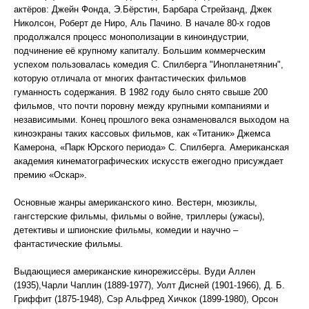
актёров: Джейн Фонда, Э.Бёрстин, Барбара Стрейзанд, Джек
Николсон, Роберт де Ниро, Аль Пачино. В начале 80-х годов
продолжался процесс монополизации в киноиндустрии,
подчинение её крупному капиталу. Большим коммерческим
успехом пользовалась комедия С. Спилберга "Инопланетянин",
которую отличала от многих фантастических фильмов
гуманность содержания. В 1982 году было снято свыше 200
фильмов, что почти поровну между крупными компаниями и
независимыми. Конец прошлого века ознаменовался выходом на
киноэкраны таких кассовых фильмов, как «Титаник» Джемса
Камерона, «Парк Юрского периода» С. Спилберга. Американская
академия кинематографических искусств ежегодно присуждает
премию «Оскар».
Основные жанры американского кино. Вестерн, мюзиклы,
гангстерские фильмы, фильмы о войне, триллеры (ужасы),
детективы и шпионские фильмы, комедии и научно –
фантастические фильмы.
Выдающиеся американские кинорежиссёры. Вуди Аллен
(1935),Чарли Чаплин (1889-1977), Уолт Дисней (1901-1966), Д. Б.
Гриффит (1875-1948), Сэр Альфред Хичкок (1899-1980), Орсон