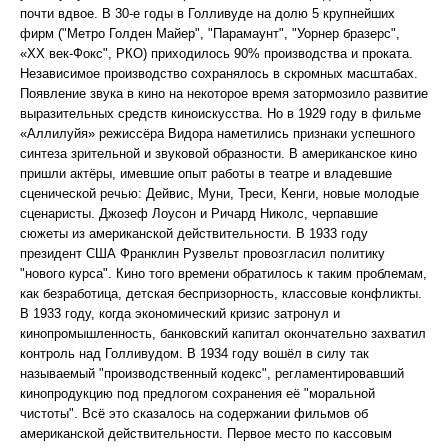
почти вдвое. В 30-е годы в Голливуде на долю 5 крупнейших
фирм ("Метро Голден Майер", "Парамаунт", "Уорнер бразерс",
«XX век-Фокс", РКО) приходилось 90% производства и проката.
Независимое производство сохранялось в скромных масштабах.
Появление звука в кино на некоторое время затормозило развитие
выразительных средств киноискусства. Но в 1929 году в фильме
«Аллилуйя» режиссёра Видора наметились признаки успешного
синтеза зрительной и звуковой образности. В американское кино
пришли актёры, имевшие опыт работы в театре и владевшие
сценической речью: Дейвис, Муни, Треси, Кенги, новые молодые
сценаристы. Джозеф Лоусон и Ричард Николс, черпавшие
сюжеты из американской действительности. В 1933 году
президент США Франклин Рузвельт провозгласил политику
"нового курса". Кино того времени обратилось к таким проблемам,
как безработица, детская беспризорность, классовые конфликты.
В 1933 году, когда экономический кризис затронул и
кинопромышленность, банковский капитал окончательно захватил
контроль над Голливудом. В 1934 году вошёл в силу так
называемый "производственный кодекс", регламентировавший
кинопродукцию под предлогом сохранения её "моральной
чистоты". Всё это сказалось на содержании фильмов об
американской действительности. Первое место по кассовым