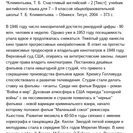
*Клементьева, Т. Б. Счастливый английский – 2 [Текст]: учебник
английского языка для 7 – 9 классов общеобразовательной
школы/ Т. Б. Клементьева. – Обнинск: Титул, 2004. – 373 с.
В 1946 году число кинозрителей достигло рекордной цифры - 90
млн. человек в неделю. Однако уже в 1953 году посещаемость
упала вдвое и продолжалась снижаться. Тяжёлый удар нанесла
кино травля прогрессивных киноработников. В ответ на протесты
независимых продюсеров и владельцев кинотеатров в 1949 году
Верховный суд США, опираясь на антитрестовские законы, лишил
студии права владеть кинотеатрами. Постановка дешёвых
фильмов стала невыгодной для студий, что привело к
сокращению производства фильмов вдвое. Кризису Голливуда
способствовало и развитие телевидения. Студии стали делать
ставку на фильмы - гиганты. Среди них фильм Видора – роман
“Война и мир”. Духовная атмосфера в США периода "холодной
войны" с ее пессимизмом и страхом появилась в "черных"
фильмах - новой вариации криминального жанра, начало
которому положил фильм "Маленький сокол" режиссера
Хьюстона. Развитие мюзикла в 40-50-е годы связано с именем
хореографа и танцовщика Дж. Келли. Звездой легкой комедии и
мелодрамы стала в середине 50-х годов Мерелин Монро. В кино