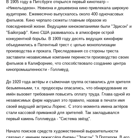
В 1905 году в Питсбурге открылся первый кинотеатр –
«Никельодеон». Новизна и дешевизна кино привлекала широкую
аудиторию. Ежемесячно выпускалось около 400 одночасовых
фильмов. Кино черпало сюжеты главным образом из
повседневной жизни. Ведущими кинокомпаниями были "Эдисон" и
"Байограф". Кино США развивалось в атмосфере острой
конкурентной борьбы. В 1909 году десять ведущих кинофирм
объединились в Патентный трест с целью монополизации
производства и проката. Преследования со стороны треста
заставили независимые компании перенести производство своих
фильмов в Калифорнию, что способствовало созданию центра
кинопромышленности - Голливуд.
До 1920 года актёры и съёмочная группа оставались для зрителя
безымянными, т.к. продюсеры опасались, что обнародование их
имён вызовет требования повысить оплату труда. Глава одной из
независимых фирм нарушил это правило, назвав в печати имя
своей ведущей актрисы Лоренс. С этого момента имена актёров
стали кассовой приманкой для зрителей. Так закладывался
первый камень Голливуда - "Система звёзд".
Начало поисков средств художественной выразительности
связано с именем режиссёра фирмы "Эдисон" Э.Портером. В его