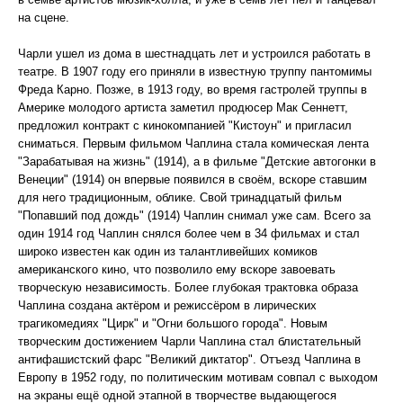
на сцене.
Чарли ушел из дома в шестнадцать лет и устроился работать в
театре. В 1907 году его приняли в известную труппу пантомимы
Фреда Карно. Позже, в 1913 году, во время гастролей труппы в
Америке молодого артиста заметил продюсер Мак Сеннетт,
предложил контракт с кинокомпанией "Кистоун" и пригласил
сниматься. Первым фильмом Чаплина стала комическая лента
"Зарабатывая на жизнь" (1914), а в фильме "Детские автогонки в
Венеции" (1914) он впервые появился в своём, вскоре ставшим
для него традиционным, облике. Свой тринадцатый фильм
"Попавший под дождь" (1914) Чаплин снимал уже сам. Всего за
один 1914 год Чаплин снялся более чем в 34 фильмах и стал
широко известен как один из талантливейших комиков
американского кино, что позволило ему вскоре завоевать
творческую независимость. Более глубокая трактовка образа
Чаплина создана актёром и режиссёром в лирических
трагикомедиях "Цирк" и "Огни большого города". Новым
творческим достижением Чарли Чаплина стал блистательный
антифашистский фарс "Великий диктатор". Отъезд Чаплина в
Европу в 1952 году, по политическим мотивам совпал с выходом
на экраны ещё одной этапной в творчестве выдающегося