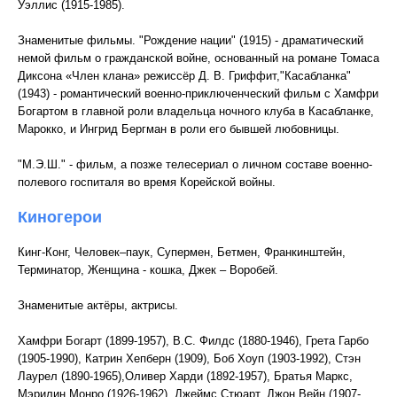
Уэллис (1915-1985).
Знаменитые фильмы. "Рождение нации" (1915) - драматический
немой фильм о гражданской войне, основанный на романе Томаса
Диксона «Член клана» режиссёр Д. В. Гриффит,"Касабланка"
(1943) - романтический военно-приключенческий фильм с Хамфри
Богартом в главной роли владельца ночного клуба в Касабланке,
Марокко, и Ингрид Бергман в роли его бывшей любовницы.
"М.Э.Ш." - фильм, а позже телесериал о личном составе военно-
полевого госпиталя во время Корейской войны.
Киногерои
Кинг-Конг, Человек–паук, Супермен, Бетмен, Франкинштейн,
Терминатор, Женщина - кошка, Джек – Воробей.
Знаменитые актёры, актрисы.
Хамфри Богарт (1899-1957), В.С. Филдс (1880-1946), Грета Гарбо
(1905-1990), Катрин Хепберн (1909), Боб Хоуп (1903-1992), Стэн
Лаурел (1890-1965),Оливер Харди (1892-1957), Братья Маркс,
Мэрилин Монро (1926-1962), Джеймс Стюарт, Джон Вейн (1907-