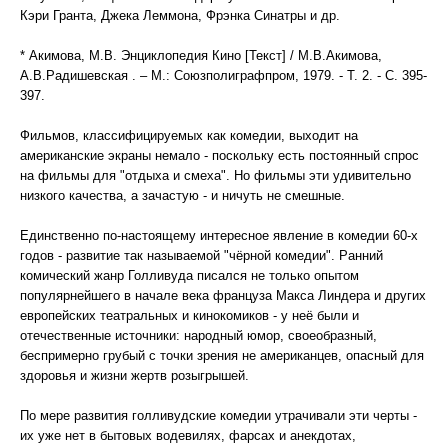
Кэри Гранта, Джека Леммона, Фрэнка Синатры и др.
* Акимова, M.В. Энциклопедия Кино [Текст] / М.В.Акимова,
А.В.Радишевская . – М.: Союзполиграфпром, 1979. - Т. 2. - С. 395-
397.
Фильмов, классифицируемых как комедии, выходит на
американские экраны немало - поскольку есть постоянный спрос
на фильмы для "отдыха и смеха". Но фильмы эти удивительно
низкого качества, а зачастую - и ничуть не смешные.
Единственно по-настоящему интересное явление в комедии 60-х
годов - развитие так называемой "чёрной комедии". Ранний
комический жанр Голливуда писался не только опытом
популярнейшего в начале века француза Макса Линдера и других
европейских театральных и кинокомиков - у неё были и
отечественные источники: народный юмор, своеобразный,
беспримерно грубый с точки зрения не американцев, опасный для
здоровья и жизни жертв розыгрышей.
По мере развития голливудские комедии утрачивали эти черты -
их уже нет в бытовых водевилях, фарсах и анекдотах,