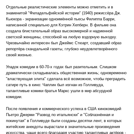
Отдельные реалистические элементы можно отметить и в
знаменитой "Филадельфийской истории" (1940) режиссёра Дж.
Кьюкора - экранизации одноимённой пьесы Филиппа Барри,
написанной специально для Кэтрин Хепберн. В фильме она
создала блистательный образ высокомерной и надменной
светской женщины, способной на любую вздорную выходку.
Чрезвычайно интересен был Джеймс Стюарт, создавший образ
репортёра скандальной газеты, глубоко неудовлетворённого
своей жизнью.
Упадок комедии в 60-70-х годах был разительным. Слишком
драматически складывалась общественная жизнь; одновременно
"властвующая элита" сделала всё возможное, чтобы преградить
сатире путь в кино: Чаплин был изгнан из Голливуда,
талантливые комики братья Маркс ушли в мир абсурдной
комедии.
После появления и коммерческого успеха в США кинокомедий
Пьетро Джерми "Развод по итальянски" и "Соблазнённая и
покинутая" в Голливуде были созданы десятки лент, в которых
житейские анекдоты вырастали в значительные произведения
искусства, чаще всего благодаря участию талантливых актёров -