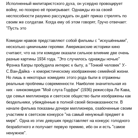
Исполненный милитаристского духа, он усердно провоцирует
войну, но позорно её проигрывает. Однажды из-за своей
неспособности разумно рассуждать он даёт приказ стрелять по
своим же солдатам. Когда ему об этом говорят, Гручо отвечает:
"Пусть это
Комедии нравов представляют собой фильмы с "искушёнными",
несколько циничными героями. Американские историки кино
считают, что на эти комедии оказали сильное влияние две очень
разные картины 1934 года. "Это случилось однажды ночью"
Фрэнка Капры пробудила интерес к быту, а "Тонкий человек" У.-
С.Ван-Дайка - к юмористическому изображению семейной жизни.
Но лишь в некоторых комедиях этого рода были в отражены
реальные проблемы современности. Наиболее значительная из
них - кинокомедия "Мой слуга Годфри" (1936) режиссёра Ле Кава,
где семья миллионера и светское общество были изображены как
бездельники, убеждённые в полной своей безнаказанности. В
начале фильма показаны дочери миллионера, озабоченные своим
участием в светском конкурсе "на самый ненужный предмет в
мире". Одна из этих девушек представляет на конкурс голодного
безработного и получает первую премию, ибо он и есть "самое
ненужное".