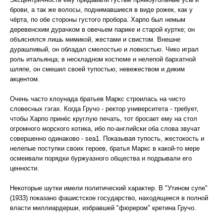
брови, а так же волосы, поднимавшиеся в виде рожек, как у
чёрта, по обе стороны густого пробора. Харпо был немым
деревенским дурачком в овечьем парике и старой куртке; он
объяснялся лишь мимикой, жестами и свистом. Внешне
дурашливый, он обладал смелостью и ловкостью. Чико играл
роль итальянца; в нескладном костюме и нелепой бархатной
шляпе, он смешил своей тупостью, невежеством и диким
акцентом.
Очень часто клоунада братьев Маркс строилась на чисто
словесных гэгах. Когда Гручо - ректор университета - требует,
чтобы Харпо принёс круглую печать, тот бросает ему на стол
огромного морского котика, ибо по-английски оба слова звучат
совершенно одинаково - sеа1. Показывая тупость, жестокость и
нелепые поступки своих героев, братья Маркс в какой-то мере
осмеивали порядки буржуазного общества и подрывали его
ценности.
Некоторые шутки имели политический характер. В "Утином супе"
(1933) показано фашистское государство, находящееся в полной
власти миллиардерши, избравшей "фюрером" кретина Гручо.