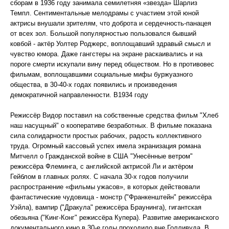
сборам в 1936 году занимала семилетняя «звезда» Шарлиз
Темпл. Сентиментальные мелодрамы с участием этой юной
актрисы внушали зрителям, что доброта и сердечность-панацея
от всех зол. Большой популярностью пользовался бывший
ковбой - актёр Уолтер Роджерс, воплощавший здравый смысл и
чувство юмора. Даже гангстеры на экране раскаивались и на
пороге смерти искупали вину перед обществом. Но в противовес
фильмам, воплощавшими социальные мифы буржуазного
общества, в 30-40-х годах появились и произведения
демократичной направленности. В1934 году
Режиссёр Видор поставил на собственные средства фильм "Хлеб
наш насущный" о кооперативе безработных. В фильме показана
сила солидарности простых рабочих, радость коллективного
труда. Огромный кассовый успех имела экранизация романа
Митчелл о Гражданской войне в США "Унесённые ветром"
режиссёра Флеминга, с английской актрисой Ли и актёром
Гейблом в главных ролях. С начала 30-х годов получили
распространение «фильмы ужасов», в которых действовали
фантастические чудовища - монстр ("Франкенштейн" режиссёра
Уэйла), вампир ("Дракула" режиссёра Браунинга), гигантская
обезьяна ("Кинг-Конг" режиссёра Купера). Развитие американского
документального кино в 30-е годы проходило вне Голливуда. В