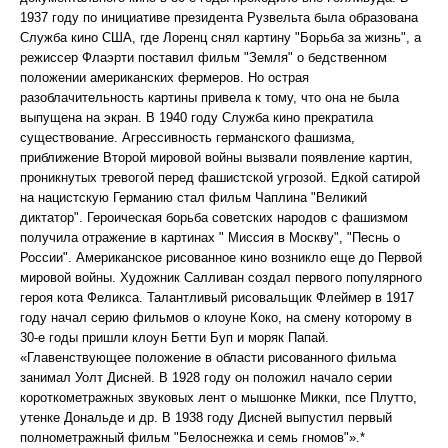
1937 году по инициативе президента Рузвельта была образована
Служба кино США, где Лоренц снял картину "Борьба за жизнь", а
режиссер Флаэрти поставил фильм "Земля" о бедственном
положении американских фермеров. Но острая
разоблачительность картины привела к тому, что она не была
выпущена на экран. В 1940 году Служба кино прекратила
существование. Агрессивность германского фашизма,
приближение Второй мировой войны вызвали появление картин,
проникнутых тревогой перед фашистской угрозой. Едкой сатирой
на нацистскую Германию стал фильм Чаплина "Великий
диктатор". Героическая борьба советских народов с фашизмом
получила отражение в картинах " Миссия в Москву", "Песнь о
России". Американское рисованное кино возникло еще до Первой
мировой войны. Художник Салливан создал первого популярного
героя кота Феликса. Талантливый рисовальщик Флеймер в 1917
году начал серию фильмов о клоуне Коко, на смену которому в
30-е годы пришли клоун Бетти Буп и моряк Папай.
«Главенствующее положение в области рисованного фильма
занимал Уолт Дисней. В 1928 году он положил начало серии
короткометражных звуковых лент о мышонке Микки, псе Плутто,
утенке Дональде и др. В 1938 году Дисней выпустил первый
полнометражный фильм "Белоснежка и семь гномов"».*