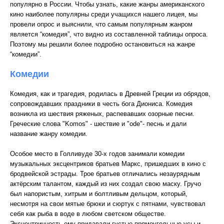
популярно в России. Чтобы узнать, какие жанры американского
кино наиболее популярны среди учащихся нашего лицея, мы
провели опрос и выяснили, что самым популярным жанром
является “комедия”, что видно из составленной таблицы опроса.
Поэтому мы решили более подробно остановиться на жанре
“комедии”.
Комедии
Комедия, как и трагедия, родилась в Древней Греции из обрядов,
сопровождавших праздники в честь бога Диониса. Комедия
возникла из шествия ряженых, распевавших озорные песни.
Греческие слова "Komos" - шествие и "оde"- песнь и дали
название жанру комедии.
Особое место в Голливуде 30-х годов занимали комедии
музыкальных эксцентриков братьев Маркс, пришедших в кино с
бродвейской эстрады. Трое братьев отличались незаурядным
актёрским талантом, каждый из них создал свою маску. Гручо
был напористым, хитрым и болтливым дельцом, который,
несмотря на свои мятые брюки и сюртук с пятнами, чувствовал
себя как рыба в воде в любом светском обществе.
Эксцентричность ему придавали густые прямоугольные усы и