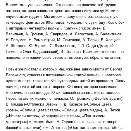
Более того, уже вылилась. Относительно повезло той группе
авторов, которая занимает десятилетнюю нишу между 80-ми и
«нулевыми» годами. Мы имеем в виду очень разновозрастную
генерацию фантастов 90-х годов, которые, по сути, идут бок о бок
с авторами «четвертой волны». Краткий список имен: В.
Васильев, А. Громов, А. Свиридов, А. Легостаев, А. Валентинов,
Н. Перумов, Н. Романецкий, М. Семенова, А. Тюрин, Е. Хаецкая,
А. Щеголев, Ю. Буркин, С. Лукьяненко, Г. Л. Олди (Дмитрий
Громов и Олег Ладыженский), В. Пелевин. Всем им относительно
повезло, они нашли свою стезю в литературе, обрели читателя.
Новые же писатели, которых мы, уже вне зависимости от Сергея
Бережного, относим к потенциальной «пятой волне», к «авторам
нулевых лет», теряются без путеводных нитей из прошлого. Лишь
единицы из этой когорты творцов XXI века, которая оказалась
многочисленнее плеяды 90-ых, способны занять места лидеров.
Пересчитать их можно по пальцам: О. Громыко («Верные враги»),
В. Камша («Отблески Этерны»), Д. Казаков («Солнце цвета
крови», «Солнце цвета стали», «Солнце цвета меда»), А. Пехов
(«Искатели ветра», «Крадущийся в тени», «Под знаком
мантикоры») и, может быть, А. Орлов (несколько книг в жанре
боевой фантастики) и Н. Игнатова («Охотник за смертью», «Дева