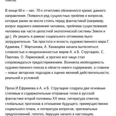
поиска.
В конце 60-х – нач. 70-х отчетливо обозначился кризис данного
направления. Появился ряд сущностных проблем и вопросов,
которые ранее не могли стоять перед фантастикой (например,
вопрос видового изменения человека, проблема существования
человека как части целостной экологической системы Земли и
др.). Их решить в рамках социального оптимизма было
затруднительно. Так простота и ясность художественного мира Г.
Адамова, Г. Мартынова, А. Казанцева начала вытесняться
сложностью и неоднозначностью миров А. и Б. Стругацких, С.
Павлова, О. Ларионовой, а прогноз все чаще стал
сопровождаться предостережением. Возникла необходимость
художественного поиска в области нового содержания, а главное
– новых авторских подходов к оценке явлений действительности,
реальной и условной.
Проза И.Ефремова и А. и Б. Стругацких создала две основные
стилевые и содержательные отправные точки в русской
фантастике второй половины ХХ века: литература ответов,
глобальных прогнозов в отношении будущего, преимущественно
социального плана, и литература вопросов, оригинальных
предположений, гипотез, берущих начало в настоящем,