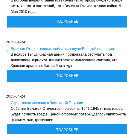
В истории нашей страны есть событие, которому суждено всегда
жить в памяти поколений, - это Великая Отечественная война. 9
Мая 2010 года...
ПОДРОБНЕЕ
2015-04-24
Великая Отечественная война: накануне Елецкой операции.
В ноябре 1941г. Красная армия продолжала отступать под
давлением Вермахта. Фашистское командование считало, что
Красная армия разбита и бои ведут...
ПОДРОБНЕЕ
2015-04-24
Стрелковая дивизия в Восточной Пруссии
События Великой Отечественной войны 1941-1945 гг. наш народ
будет помнить всегда. Ценой огромных потерь удалось уничтожить
фашизм- зло, грозившее...
ПОДРОБНЕЕ