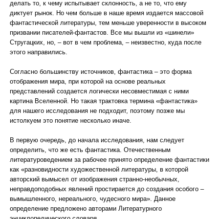
делать то, к чему испытывает склонность, а не то, что ему
диктует рынок. Но чем больше в наше время издается массовой
фантастической литературы, тем меньше уверенности в высоком
призвании писателей-фантастов. Все мы вышли из «шинели»
Стругацких, но, – вот в чем проблема, – неизвестно, куда после
этого направились.
Согласно большинству источников, фантастика – это форма
отображения мира, при которой на основе реальных
представлений создается логически несовместимая с ними
картина Вселенной. Но такая трактовка термина «фантастика»
для нашего исследования не подходит, поэтому позже мы
истолкуем это понятие несколько иначе.
В первую очередь, до начала исследования, нам следует
определить, что же есть фантастика. Отечественным
литературоведением за рабочее принято определение фантастики
как «разновидности художественной литературы, в которой
авторский вымысел от изображения странно-необычных,
неправдоподобных явлений простирается до создания особого –
вымышленного, нереального, чудесного мира». Данное
определение предложено авторами Литературного
энциклопедического словаря.