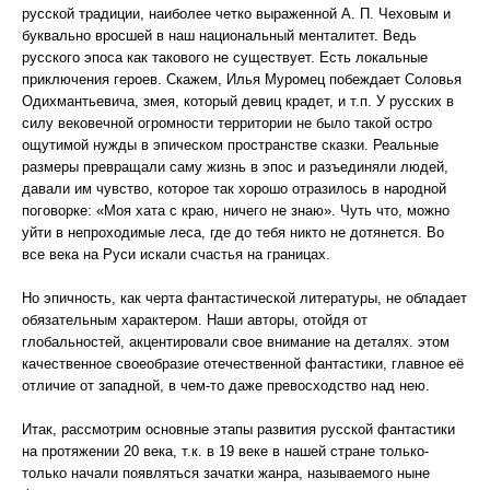
русской традиции, наиболее четко выраженной А. П. Чеховым и
буквально вросшей в наш национальный менталитет. Ведь
русского эпоса как такового не существует. Есть локальные
приключения героев. Скажем, Илья Муромец побеждает Соловья
Одихмантьевича, змея, который девиц крадет, и т.п. У русских в
силу вековечной огромности территории не было такой остро
ощутимой нужды в эпическом пространстве сказки. Реальные
размеры превращали саму жизнь в эпос и разъединяли людей,
давали им чувство, которое так хорошо отразилось в народной
поговорке: «Моя хата с краю, ничего не знаю». Чуть что, можно
уйти в непроходимые леса, где до тебя никто не дотянется. Во
все века на Руси искали счастья на границах.
Но эпичность, как черта фантастической литературы, не обладает
обязательным характером. Наши авторы, отойдя от
глобальностей, акцентировали свое внимание на деталях. этом
качественное своеобразие отечественной фантастики, главное её
отличие от западной, в чем-то даже превосходство над нею.
Итак, рассмотрим основные этапы развития русской фантастики
на протяжении 20 века, т.к. в 19 веке в нашей стране только-
только начали появляться зачатки жанра, называемого ныне