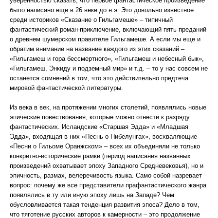
уверенностью сказать, что первое фантастическое произведение
было написано еще в 26 веке до н.э. Это довольно известное
среди историков «Сказание о Гильгамеше» – типичный
фантастический роман-приключение, включающий пять преданий
о древнем шумерском правителе Гильгамеше. А если мы еще и
обратим внимание на название каждого из этих сказаний –
«Гильгамеш и гора бессмертного», «Гильгамеш и небесный бык»,
«Гильгамеш, Энкиду и подземный мир» и т.д. – то у нас совсем не
останется сомнений в том, что это действительно предтеча
мировой фантастической литературы.
Из века в век, на протяжении многих столетий, появлялись новые
эпические повествования, которые можно отнести к разряду
фантастических. Исландские «Старшая Эдда» и «Младшая
Эдда», входящая в них «Песнь о Нибелунгах», восхваляющие
«Песни о Гильоме Оранжском» – всех их объединяли не только
конкретно-исторические рамки (период написания названных
произведений охватывает эпоху Западного Средневековья), но и
эпичность, размах, велеречивость языка. Само собой назревает
вопрос: почему же все представители прафантастического жанра
появлялись в ту или иную эпоху лишь на Западе? Чем
обусловливается такая тенденция развития эпоса? Дело в том,
что тяготение русских авторов к камерности – это продолжение