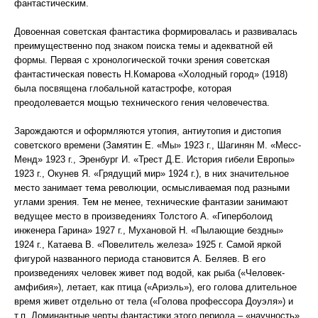
фантастическим.
Довоенная советская фантастика формировалась и развивалась
преимущественно под знаком поиска темы и адекватной ей
формы. Первая с хронологической точки зрения советская
фантастическая повесть Н.Комарова «Холодный город» (1918)
была посвящена глобальной катастрофе, которая
преодолевается мощью технического гения человечества.
Зарождаются и оформляются утопия, антиутопия и дистопия
советского времени (Замятин Е. «Мы» 1923 г., Шагинян М. «Месс-
Менд» 1923 г., Эренбург И. «Трест Д.Е. История гибели Европы»
1923 г., Окунев Я. «Грядущий мир» 1924 г.), в них значительное
место занимает тема революции, осмысливаемая под разными
углами зрения. Тем не менее, технические фантазии занимают
ведущее место в произведениях Толстого А. «Гиперболоид
инженера Гарина» 1927 г., Мухановой Н. «Пылающие бездны»
1924 г., Катаева В. «Повелитель железа» 1925 г. Самой яркой
фигурой названного периода становится А. Беляев. В его
произведениях человек живет под водой, как рыба («Человек-
амфибия»), летает, как птица («Ариэль»), его голова длительное
время живет отдельно от тела («Голова профессора Доуэля») и
т.п. Доминантные черты фантастики этого периода – «научность»