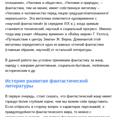
отношения», «Человек и общество», «Человек и природа», –
фантастика, тем не менее, имеет собственную метатему –
«Человек и человечество перед лицом грядущего/непознанного/
нереального». Эта метатема появляется одновременно с
«научной фантастикой» (в середине ХIХ в.), когда зримым
становится технический, научный и социальный прогресс. Именно
тогда мир узнает «Машину времени» и «Войну миров» Г. Уэллса,
«Путешествие к центру Земли» Ж. Верна. Доминантой этой
метатемы определяется одно из важных отличий фантастики
(главным образом, научной) от остальной литературы.
В данной работе мы условно принимаем фантастику за жанр,
наряду с жанрами детективным, социально-бытовым, любовным,
историческим и др.
История развития фантастической
литературы
В первую очередь, стоит сказать, что фантастический жанр имеет
гораздо более глубокие корни, чем мы можем себе представить.
Если отбросить в сторону вопрос о характерах персонажей, о
правдоподобности фантастического мира, то можно с