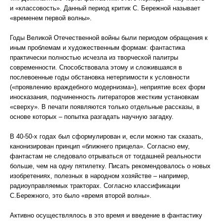
и «классовость». Данный период критик С. Бережной называет
«временем первой волны».
Годы Великой Отечественной войны были периодом обращения к
иным проблемам и художественным формам: фантастика
практически полностью исчезла из творческой палитры
современности. Способствовала этому и сложившаяся в
послевоенные годы обстановка нетерпимости к условности
(«проявлению враждебного модернизма»), неприятие всех форм
иносказания, подчиненность литераторов жестким установкам
«сверху». В печати появляются только отдельные рассказы, в
основе которых – попытка разгадать научную загадку.
В 40-50-х годах был сформулирован и, если можно так сказать,
канонизирован принцип «ближнего прицела». Согласно ему,
фантастам не следовало отрываться от тогдашней реальности
больше, чем на одну пятилетку. Писать рекомендовалось о новых
изобретениях, полезных в народном хозяйстве – например,
радиоуправляемых тракторах. Согласно классификации
С.Бережного, это было «время второй волны».
Активно осуществлялось в это время и введение в фантастику