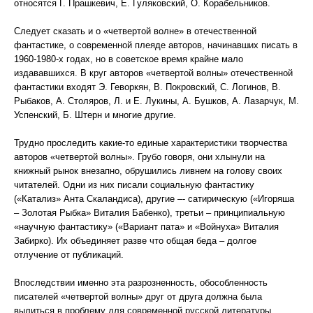
относятся Г. Прашкевич, Е. Гуляковский, О. Корабельников.
Следует сказать и о «четвертой волне» в отечественной
фантастике, о современной плеяде авторов, начинавших писать в
1960-1980-х годах, но в советское время крайне мало
издававшихся. В круг авторов «четвертой волны» отечественной
фантастики входят Э. Геворкян, В. Покровский, С. Логинов, В.
Рыбаков, А. Столяров, Л. и Е. Лукины, А. Бушков, А. Лазарчук, М.
Успенский, Б. Штерн и многие другие.
Трудно проследить какие-то единые характеристики творчества
авторов «четвертой волны». Грубо говоря, они хлынули на
книжный рынок внезапно, обрушились ливнем на голову своих
читателей. Одни из них писали социальную фантастику
(«Катализ» Анта Скаландиса), другие –- сатирическую («Игоряша
– Золотая Рыбка» Виталия Бабенко), третьи – принципиальную
«научную фантастику» («Вариант пата» и «Войнуха» Виталия
Забирко). Их объединяет разве что общая беда – долгое
отлучение от публикаций.
Впоследствии именно эта разрозненность, обособленность
писателей «четвертой волны» друг от друга должна была
вылиться в проблему для современной русской литературы.