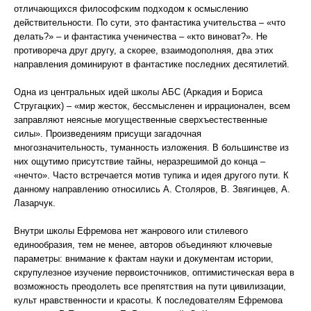
отличающихся философским подходом к осмыслению
действительности. По сути, это фантастика учительства – «что
делать?» – и фантастика ученичества – «кто виноват?». Не
противореча друг другу, а скорее, взаимодополняя, два этих
направления доминируют в фантастике последних десятилетий.
Одна из центральных идей школы АБС (Аркадия и Бориса
Стругацких) – «мир жесток, бессмысленен и иррационален, всем
заправляют неясные могущественные сверхъестественные
силы». Произведениям присущи загадочная
многозначительность, туманность изложения. В большинстве из
них ощутимо присутствие тайны, неразрешимой до конца –
«нечто». Часто встречается мотив тупика и идея другого пути. К
данному направлению относились А. Столяров, В. Звягинцев, А.
Лазарчук.
Внутри школы Ефремова нет жанрового или стилевого
единообразия, тем не менее, авторов объединяют ключевые
параметры: внимание к фактам науки и документам истории,
скрупулезное изучение первоисточников, оптимистическая вера в
возможность преодолеть все препятствия на пути цивилизации,
культ нравственности и красоты. К последователям Ефремова