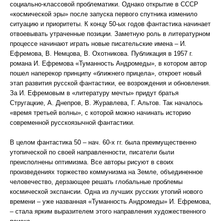
социально-классовой проблематики. Однако открытие в СССР
«космической эры» после запуска первого спутника изменило
ситуацию и приоритеты. К концу 50-ых годов фантастика начинает
отвоевывать утраченные позиции. Заметную роль в литературном
процессе начинают играть новые писательские имена – И.
Ефремова, В. Немцова, В. Охотникова. Публикация в 1957 г.
романа И. Ефремова «Туманность Андромеды», в котором автор
пошел наперекор принципу «ближнего прицела», откроет новый
этап развития русской фантастики, ее возрождения и обновления.
За И. Ефремовым в «литературу мечты» придут братья
Стругацкие, А. Днепров, В. Журавлева, Г. Альтов. Так началось
«время третьей волны», с которой можно начинать историю
современной русскоязычной фантастики.
В целом фантастика 50 – нач. 60-х гг. была преимущественно
утопической по своей направленности, писатели были
преисполнены оптимизма. Все авторы рисуют в своих
произведениях торжество коммунизма на Земле, объединенное
человечество, дерзающее решать глобальные проблемы
космической экспансии. Одна из лучших русских утопий нового
времени – уже названная «Туманность Андромеды» И. Ефремова,
– стала ярким выразителем этого направления художественного