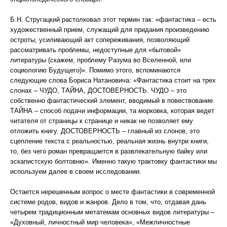
Б.Н. Стругацкий растолковал этот термин так: «фантастика – есть
художественный прием, служащий для придания произведению
остроты, усиливающий акт сопереживания, позволяющий
рассматривать проблемы, недоступные для «бытовой»
литературы (скажем, проблему Разума во Вселенной, или
социологию Будущего)». Помимо этого, вспоминаются
следующие слова Бориса Натановича: «Фантастика стоит на трех
слонах – ЧУДО, ТАЙНА, ДОСТОВЕРНОСТЬ. ЧУДО – это
собственно фантастический элемент, вводимый в повествование.
ТАЙНА – способ подачи информации, та морковка, которая ведет
читателя от страницы к странице и никак не позволяет ему
отложить книгу. ДОСТОВЕРНОСТЬ – главный из слонов, это
сцепление текста с реальностью, реальная жизнь внутри книги,
то, без чего роман превращается в развлекательную байку или
эскапистскую болтовню». Именно такую трактовку фантастики мы
используем далее в своем исследовании.
Остается нерешенным вопрос о месте фантастики в современной
системе родов, видов и жанров. Дело в том, что, отдавая дань
четырем традиционным метатемам основных видов литературы –
«Духовный, личностный мир человека», «Межличностные