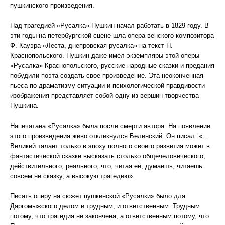
пушкинского произведения.
Над трагедией «Русалка» Пушкин начал работать в 1829 году. В
эти годы на петербургской сцене шла опера венского композитора
Ф. Кауэра «Леста, днепровская русалка» на текст Н.
Краснопольского. Пушкин даже имел экземпляры этой оперы
«Русалка» Краснопольского, русские народные сказки и предания
побудили поэта создать свое произведение. Эта неоконченная
пьеса по драматизму ситуации и психологической правдивости
изображения представляет собой одну из вершин творчества
Пушкина.
Напечатана «Русалка» была после смерти автора. На появление
этого произведения живо откликнулся Белинский. Он писал: «...
Великий талант только в эпоху полного своего развития может в
фантастической сказке высказать столько общечеловеческого,
действительного, реального, что, читая её, думаешь, читаешь
совсем не сказку, а высокую трагедию».
Писать оперу на сюжет пушкинской «Русалки» было для
Даргомыжского делом и трудным, и ответственным. Трудным
потому, что трагедия не закончена, а ответственным потому, что