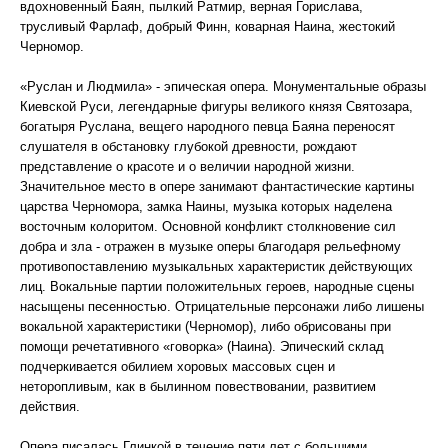
вдохновенный Баян, пылкий Ратмир, верная Горислава,
трусливый Фарлаф, добрый Финн, коварная Наина, жестокий
Черномор.
«Руслан и Людмила» - эпическая опера. Монументальные образы
Киевской Руси, легендарные фигуры великого князя Святозара,
богатыря Руслана, вещего народного певца Баяна переносят
слушателя в обстановку глубокой древности, рождают
представление о красоте и о величии народной жизни.
Значительное место в опере занимают фантастические картины
царства Черномора, замка Наины, музыка которых наделена
восточным колоритом. Основной конфликт столкновение сил
добра и зла - отражен в музыке оперы благодаря рельефному
противопоставлению музыкальных характеристик действующих
лиц. Вокальные партии положительных героев, народные сцены
насыщены песенностью. Отрицательные персонажи либо лишены
вокальной характеристики (Черномор), либо обрисованы при
помощи речетативного «говорка» (Наина). Эпический склад
подчеркивается обилием хоровых массовых сцен и
неторопливым, как в былинном повествовании, развитием
действия.
Опера писалась Глинкой в течение пяти лет с большими