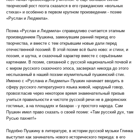
творческий рост поэта сказался в его гражданских «вольных
стихах» и особенно в первом крупном произведении - поэме
«Руслан и Людмила».
Поэма «Руслан и Людмила» справедливо считается этапным
произведением Пушкина, замкнувшим ранний период его
творчества, и вместе с тем открывшим новые дали перед
отечественной поэзией. В этой поэме всё было ново: и стихи, и
поэзия, и шутка, и сказочный характер вместе с серьёзными
картинами. В поэме, связанной с русской национальной почвой и
с миром русского сказочного эпоса, засверкал никогда до этого
неслыханный в нашей поэзии изумительный пушкинский стих.
Именно с «Руслана и Людмилы» Пушкин начинает вводить в
сферу русского литературного языка живой, народный говор,
провозгласив через некоторое время знаменательный призыв
учиться правильности и чистоте русской речи не в дворянских
гостиных, а на площадях и базарах - у простого народа. Сам
Пушкин имел право сказать о своей поэме: «Там русский дух, там
Русью пахнет!»
Подобно Пушкину в литературе, в истории русской музыки Глинка
выступил как зачинатель нового исторического периода: в его