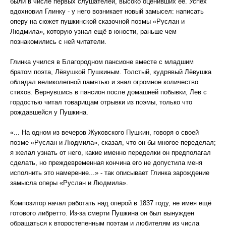
были в числе первых слушателей, высоко оценивших её. Успех
вдохновил Глинку - у него возникает новый замысел: написать
оперу на сюжет пушкинской сказочной поэмы «Руслан и
Людмила», которую узнал ещё в юности, раньше чем
познакомились с ней читатели.
Глинка учился в Благородном пансионе вместе с младшим
братом поэта, Лёвушкой Пушкиным. Толстый, кудрявый Лёвушка
обладал великолепной памятью и знал огромное количество
стихов. Вернувшись в пансион после домашней побывки, Лев с
гордостью читал товарищам отрывки из поэмы, только что
рождавшейся у Пушкина.
«... На одном из вечеров Жуковского Пушкин, говоря о своей
поэме «Руслан и Людмила», сказал, что он бы многое переделал;
я желал узнать от него, какие именно переделки он предполагал
сделать, но преждевременная кончина его не допустила меня
исполнить это намерение...» - так описывает Глинка зарождение
замысла оперы «Руслан и Людмила».
Композитор начал работать над оперой в 1837 году, не имея ещё
готового либретто. Из-за смерти Пушкина он был вынужден
обращаться к второстепенным поэтам и любителям из числа