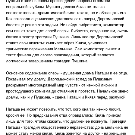
Пушкин ставит в своем произведении вопросы огромной
социальной глубины. Музыка должна была не только
соответствовать драматической силе текста, но и обогащать его.
Как показала сценическая долговечность оперы, Даргомыжский
блестяще решил эти задачи. Не найдя либреттиста, композитор
сам пишет текст для своей оперы. Либретто, созданное им, очень
близко к тексту трагедии Пушкина. Лишь кое-где Даргомыжский
ставит свои акценты: смягчает образ Князя, усиливает
трагические переживания Мельника. Сам композитор пишет и
текст финала для своего произведения, который является
логическим завершением трагедии Пушкина.
Основное содержание оперы - душевная драма Наташи и её отца.
Показывая эту драму, Даргомыжский вслед за Пушкиным
раскрывает многообразный мир чувств - от нежной лирики и
простодушного комизма до отчаяния и протеста. Начальное звено
драмы, как и у Пушкина, - сцена Наташи и Князя перед разлукой.
Наташа не может поверить, что тот, кого она так нежно любит,
бросил её. Но предсказания отца оправдались: Князь приехал
лишь для того, чтобы сказать, что должен её покинуть. Трагедия
Наташи - трагедия общественного неравенства: дочь мельника не
может стать женой князя. Князь женится на другой - на женщине