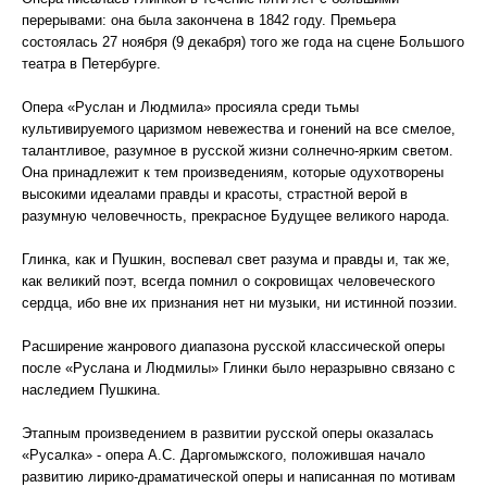
перерывами: она была закончена в 1842 году. Премьера
состоялась 27 ноября (9 декабря) того же года на сцене Большого
театра в Петербурге.
Опера «Руслан и Людмила» просияла среди тьмы
культивируемого царизмом невежества и гонений на все смелое,
талантливое, разумное в русской жизни солнечно-ярким светом.
Она принадлежит к тем произведениям, которые одухотворены
высокими идеалами правды и красоты, страстной верой в
разумную человечность, прекрасное Будущее великого народа.
Глинка, как и Пушкин, воспевал свет разума и правды и, так же,
как великий поэт, всегда помнил о сокровищах человеческого
сердца, ибо вне их признания нет ни музыки, ни истинной поэзии.
Расширение жанрового диапазона русской классической оперы
после «Руслана и Людмилы» Глинки было неразрывно связано с
наследием Пушкина.
Этапным произведением в развитии русской оперы оказалась
«Русалка» - опера А.С. Даргомыжского, положившая начало
развитию лирико-драматической оперы и написанная по мотивам