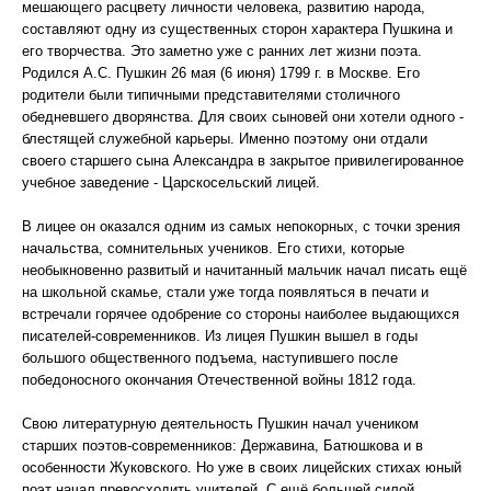
мешающего расцвету личности человека, развитию народа,
составляют одну из существенных сторон характера Пушкина и
его творчества. Это заметно уже с ранних лет жизни поэта.
Родился А.С. Пушкин 26 мая (6 июня) 1799 г. в Москве. Его
родители были типичными представителями столичного
обедневшего дворянства. Для своих сыновей они хотели одного -
блестящей служебной карьеры. Именно поэтому они отдали
своего старшего сына Александра в закрытое привилегированное
учебное заведение - Царскосельский лицей.
В лицее он оказался одним из самых непокорных, с точки зрения
начальства, сомнительных учеников. Его стихи, которые
необыкновенно развитый и начитанный мальчик начал писать ещё
на школьной скамье, стали уже тогда появляться в печати и
встречали горячее одобрение со стороны наиболее выдающихся
писателей-современников. Из лицея Пушкин вышел в годы
большого общественного подъема, наступившего после
победоносного окончания Отечественной войны 1812 года.
Свою литературную деятельность Пушкин начал учеником
старших поэтов-современников: Державина, Батюшкова и в
особенности Жуковского. Но уже в своих лицейских стихах юный
поэт начал превосходить учителей. С ещё большей силой