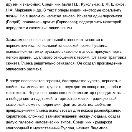
друзей и знакомых. Среди них были Н.В. Кукольник, В.Ф. Ширков,
Н.А. Маркевич и др. В текст оперы вошли некоторые фрагменты
поэмы. Но в целом он написал заново. Исчезли одни персонажи
(Рогдай), появились другие (Горислава); подверглись некоторой
переделке и сюжетные линии поэмы.
Замысел оперы в значительной степени отличается от
первоисточника. Гениальной юношеской поэме Пушкина,
основанной на темах русского сказочного эпоса, присущи черты
легкой иронии, шутливого отношения к героям. От такой трактовки
сюжета Глинка решительно отказался. Он создал произведение
эпического размаха.
В опере воспеваются героизм, благородство чувств, верность в
любви, высмеивается трусость, осуждается коварство, злоба и
жестокость. Через все произведение композитор проводит мысль
о победе света над тьмой, о торжестве жизни. Традиционный
сказочный сюжет с подвигами, фантастикой, волшебными
превращениями Глинка использовал для показа разнообразных
характеров, сложных взаимоотношений между людьми, создав
целую галерею человеческих типов. Среди них - рыцарски
благородный и мужественный Руслан, нежная Людмила,