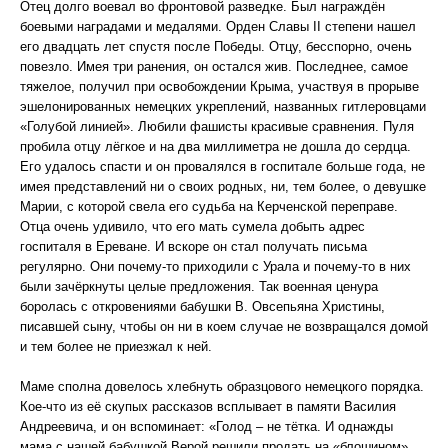
Отец долго воевал во фронтовой разведке. Был награждён
боевыми наградами и медалями. Орден Славы II степени нашел
его двадцать лет спустя после Победы. Отцу, бесспорно, очень
повезло. Имея три ранения, он остался жив. Последнее, самое
тяжелое, получил при освобождении Крыма, участвуя в прорыве
эшелонированных немецких укреплений, названных гитлеровцами
«Голубой линией». Любили фашисты красивые сравнения. Пуля
пробила отцу лёгкое и на два миллиметра не дошла до сердца.
Его удалось спасти и он провалялся в госпитале больше года, не
имея представлений ни о своих родных, ни, тем более, о девушке
Марии, с которой свела его судьба на Керченской переправе.
Отца очень удивило, что его мать сумела добыть адрес
госпиталя в Ереване. И вскоре он стал получать письма
регулярно. Они почему-то приходили с Урала и почему-то в них
были зачёркнуты целые предложения. Так военная ценура
боролась с откровениями бабушки В. Овсепьяна Христины,
писавшей сыну, чтобы он ни в коем случае не возвращался домой
и тем более не приезжал к ней.
Маме сполна довелось хлебнуть образцового немецкого порядка.
Кое-что из её скупых рассказов всплывает в памяти Василия
Андреевича, и он вспоминает: «Голод – не тётка. И однажды
мама с нашей бабушкой Верой решили продать на «блошином»