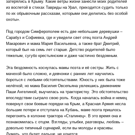
затерялись в Крыму. Какие ветры жизни занесли моих родителей
из воспетой в стихах Тавриды на Урал, приходится судить только
по их обрывочным рассказам, которыми они делились без особой
охоты».
Под городом Симферополем есть две небольшие деревушки –
Сарабуз и Софиевка, где и увидели свет отец поэта Андрей
Макарович и мама Мария Васильевна, а также брат Дмитрий,
который был на семь лет старше. Детство родителей было
тяжелым, сугубо крестьянским и даже частично бездомным.
Эта бездомность коснулась мамы поэта и её сестры. Жить с
мачехой было сложно, и девчонки с ранних лет научились
бороться с любыми обстоятельствами. Юность у них была тоже
нелёгкой, но мама Василия Овсепьяна увлекшись движением
Паши Ангелиной, выучилась на трактористку. Это обстоятельство
впоследствии сыграло свою роль. Когда началась война и немец
повернул свои боевые порядки на Крым, а Красная Армия несла
большие потери и отступала на Кубань, маме поэта пришлось
перегонять в колонне трактора «Сталинец». В это время она и
познакомилась с отцом. Взгляды, улыбки, разговоры, любовь –
довольно типичный сценарий, если вы молоды и красивы.
Думать, что будет дальше, не хочется.