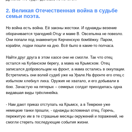
2. Великая Отечественная война в судьбе
семьи поэта.
Но война есть война. Её законы жестоки. И однажды везение
оборачивается трагедией.Отцу и маме В. Овсепьяна не повезло.
Они попали под знаменитую Керченскую бомбёжку. Паром,
корабли, лодки пошли на дно. Всё было в какие-то полчаса.
Найти друг друга в этом хаосе они не смогли. Так что отец
остался на Кубанском берегу, а мама на Крымском. Отец
записался добровольцем на фронт, а мама остались в оккупации.
Встретились они волей судеб уже на Урале.На фронте его отец с
избытком хлебнул лиха. Оружия не хватало, и его добывали в
бою. Зачастую на пятерых – семерых солдат приходилась одна
видавшая виды трёхлинейка.
- Нам дают приказ отступать на Крымск, а в Темрюке уже
немецкие танки прошли, - однажды вспоминал отец. Горечь,
пережитую им в те страшные месяцы окружений и поражений, не
смогли стереть последующие события жизни.