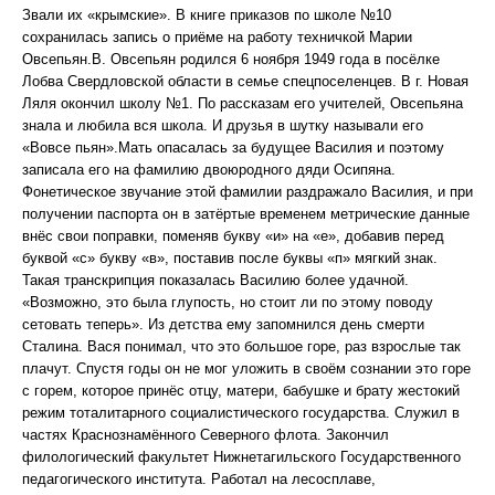
Звали их «крымские». В книге приказов по школе №10
сохранилась запись о приёме на работу техничкой Марии
Овсепьян.В. Овсепьян родился 6 ноября 1949 года в посёлке
Лобва Свердловской области в семье спецпоселенцев. В г. Новая
Ляля окончил школу №1. По рассказам его учителей, Овсепьяна
знала и любила вся школа. И друзья в шутку называли его
«Вовсе пьян».Мать опасалась за будущее Василия и поэтому
записала его на фамилию двоюродного дяди Осипяна.
Фонетическое звучание этой фамилии раздражало Василия, и при
получении паспорта он в затёртые временем метрические данные
внёс свои поправки, поменяв букву «и» на «е», добавив перед
буквой «с» букву «в», поставив после буквы «п» мягкий знак.
Такая транскрипция показалась Василию более удачной.
«Возможно, это была глупость, но стоит ли по этому поводу
сетовать теперь». Из детства ему запомнился день смерти
Сталина. Вася понимал, что это большое горе, раз взрослые так
плачут. Спустя годы он не мог уложить в своём сознании это горе
с горем, которое принёс отцу, матери, бабушке и брату жестокий
режим тоталитарного социалистического государства. Служил в
частях Краснознамённого Северного флота. Закончил
филологический факультет Нижнетагильского Государственного
педагогического института. Работал на лесосплаве,