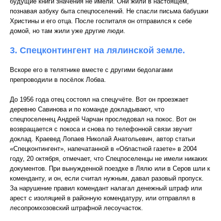
будущие книги значения не имели. Они жили в настоящем,
познавая азбуку быта спецпоселений. Не спасли письма бабушки
Христины и его отца. После госпиталя он отправился к себе
домой, но там жили уже другие люди.
3. Спецконтингент на лялинской земле.
Вскоре его в телятнике вместе с другими бедолагами
препроводили в посёлок Лобва.
До 1956 года отец состоял на спецучёте. Вот он проезжает
деревню Савинова и по команде докладывают, что
спецпоселенец Андрей Чарчан проследовал на покос. Вот он
возвращается с покоса и снова по телефонной связи звучит
доклад. Краевед Лопаев Николай Анатольевич, автор статьи
«Спецконтингент», напечатанной в «Областной газете» в 2004
году, 20 октября, отмечает, что Спецпоселенцы не имели никаких
документов. При вынужденной поездке в Лялю или в Серов шли к
коменданту, и он, если считал нужным, давал разовый пропуск.
За нарушение правил комендант налагал денежный штраф или
арест с изоляцией в районную комендатуру, или отправлял в
лесопромхозовский штрафной лесоучасток.