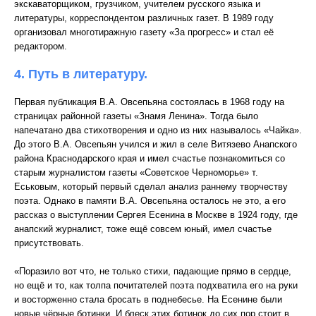
экскаваторщиком, грузчиком, учителем русского языка и
литературы, корреспондентом различных газет. В 1989 году
организовал многотиражную газету «За прогресс» и стал её
редактором.
4. Путь в литературу.
Первая публикация В.А. Овсепьяна состоялась в 1968 году на
страницах районной газеты «Знамя Ленина». Тогда было
напечатано два стихотворения и одно из них называлось «Чайка».
До этого В.А. Овсепьян учился и жил в селе Витязево Анапского
района Краснодарского края и имел счастье познакомиться со
старым журналистом газеты «Советское Черноморье» т.
Еськовым, который первый сделал анализ раннему творчеству
поэта. Однако в памяти В.А. Овсепьяна осталось не это, а его
рассказ о выступлении Сергея Есенина в Москве в 1924 году, где
анапский журналист, тоже ещё совсем юный, имел счастье
присутствовать.
«Поразило вот что, не только стихи, падающие прямо в сердце,
но ещё и то, как толпа почитателей поэта подхватила его на руки
и восторженно стала бросать в поднебесье. На Есенине были
новые чёрные ботинки. И блеск этих ботинок до сих пор стоит в