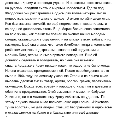
десанты в Крыму и не всегда удачно. И фашисты, ожесточившись
на русских, сводили счёты с мирным населением. Где-то под
Феодосией они расстреляли в одном рву более четырёх тысяч
подростков, мужчин и даже стариков. В акции погибли дяди отца.
Ров был засыпан землёй, но ещё неделю земля шевелилась, и
из-под неё доносились стоны.Ещё Мария Васильевна запомнила
на всю жизнь, как фашисты ловили по окопам наших молодых
солдат, оказавшихся в окружении, и на глазах у всех забивали их
насмерть. Ещё она знала, что такое бомбёжки, когда с маленьким
ребёнком лежишь под кроватью, заваленной подушками и
молишь Бога, чтобы не было прямого попадания. Ещё ей
довелось бедовать и голодовать, но сына она всё-таки
спасла.Когда же в Крым пришли наши, то радости не было конца.
Но она оказалась преждевременной. После освобождения, а это
было в 1944 году, по личному указанию Сталина из Крыма были
высланы десятки тысяч татар, армян, болгар, греков, переживших
оккупацию. Вождь всех времён и народов отказал им в доверии и
обвинил в предательстве. Этой высылки ни маме, ни бабушке
Христине, ни его малолетнему брату избежать не удалось. По
этому случаю можно было написать ещё один роман «Ночевала
тучка золотая», но для людей, ставших бесправными в одночасье
и оказавшимися на Урале и в Казахстане или ещё дальше,