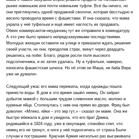
рынке новенькие или почти новенькие туфли. Всё бы ничего, но
они приглянулись одной продажной сволочи, которая бесстыдно и
весело проводила время с фашистами. И она сказала, что мама
украла у неё туфельки и ещё имеет наглость их продавать.
Обеих коммерсанток-неудачниц тут же отправили в комендатуру.
А это уже было чревато непредсказуемыми последствиями.
Молодых женщин оставили на улице и приказали ждать решения
своей участи, но они, преодолев страх, минут через двадцать
решились на побег. Благо, рядом росли поля высокого
подсолнечника, и их затея удалась. Ну а туфельки, наверно,
износила фашистская шлюха. Но об этом ни Маша, ни баба Вера
уже не думали».
Следующий ужас его мама пережила, когда однажды пошла
принести воды. В дом в это время зашёл немец. Он забрал
добытое мамой с большим трудом сливочное масло, молоко и
куриные яйца. Столкнулась с ним она прямо во дворе. Фриц был
доволен: «Млеко, яйки – это зер гут,» - сказал он маме. Она же
быстро вбежала в дом и увидела, что его брат Димка,
родившийся в 1924 году, уже в оккупации, спокойно спит, что
немец его не тронул, и ноги у неё подкосились от страха.Были
случаи и пострашнее. Красная Армия несколько раз высаживала