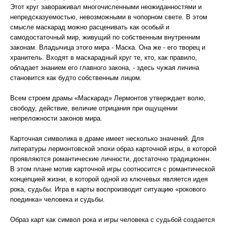
Этот круг завораживал многочисленными неожиданностями и
непредсказуемостью, невозможными в чопорном свете. В этом
смысле маскарад можно расценивать как особый и
самодостаточный мир, живущий по собственным внутренним
законам. Владычица этого мира - Маска. Она же - его творец и
хранитель. Входят в маскарадный круг те, кто, как правило,
обладает знанием его главного закона, - здесь чужая личина
становится как будто собственным лицом.
Всем строем драмы «Маскарад» Лермонтов утверждает волю,
свободу, действие, величие отрицания при ощущении
непреложности законов мира.
Карточная символика в драме имеет несколько значений. Для
литературы лермонтовской эпохи образ карточной игры, в которой
проявляются романтические личности, достаточно традиционен.
В этом плане мотив карточной игры соотносится с романтической
концепцией жизни, в которой одной из ключевых является идея
рока, судьбы. Игра в карты воспроизводит ситуацию «рокового
поединка» человека и судьбы.
Образ карт как символ рока и игры человека с судьбой создается