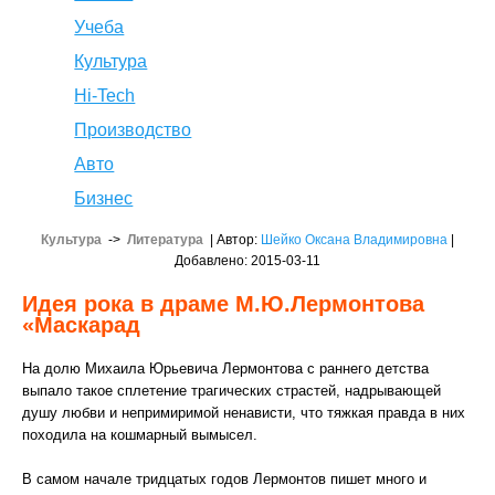
Учеба
Культура
Hi-Tech
Производство
Авто
Бизнес
Культура
->
Литература
| Автор:
Шейко Оксана Владимировна
|
Добавлено: 2015-03-11
Идея рока в драме М.Ю.Лермонтова
«Маскарад
На долю Михаила Юрьевича Лермонтова с раннего детства
выпало такое сплетение трагических страстей, надрывающей
душу любви и непримиримой ненависти, что тяжкая правда в них
походила на кошмарный вымысел.
В самом начале тридцатых годов Лермонтов пишет много и