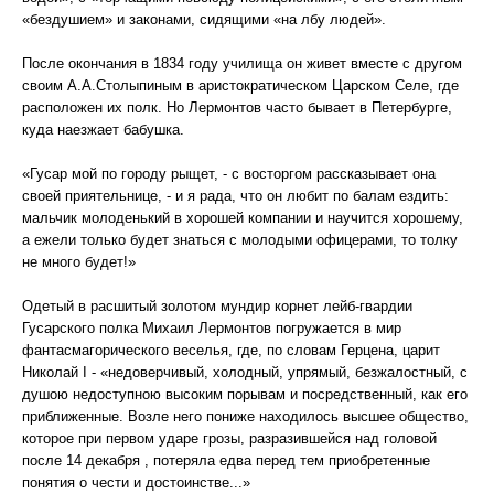
«бездушием» и законами, сидящими «на лбу людей».
После окончания в 1834 году училища он живет вместе с другом
своим А.А.Столыпиным в аристократическом Царском Селе, где
расположен их полк. Но Лермонтов часто бывает в Петербурге,
куда наезжает бабушка.
«Гусар мой по городу рыщет, - с восторгом рассказывает она
своей приятельнице, - и я рада, что он любит по балам ездить:
мальчик молоденький в хорошей компании и научится хорошему,
а ежели только будет знаться с молодыми офицерами, то толку
не много будет!»
Одетый в расшитый золотом мундир корнет лейб-гвардии
Гусарского полка Михаил Лермонтов погружается в мир
фантасмагорического веселья, где, по словам Герцена, царит
Николай I - «недоверчивый, холодный, упрямый, безжалостный, с
душою недоступною высоким порывам и посредственный, как его
приближенные. Возле него пониже находилось высшее общество,
которое при первом ударе грозы, разразившейся над головой
после 14 декабря , потеряла едва перед тем приобретенные
понятия о чести и достоинстве...»