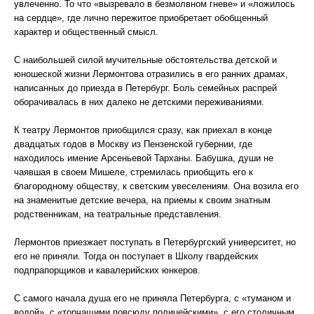
увлеченно. То что «вызревало в безмолвном гневе» и «ложилось
на сердце», где лично пережитое приобретает обобщенный
характер и общественный смысл.
С наибольшей силой мучительные обстоятельства детской и
юношеской жизни Лермонтова отразились в его ранних драмах,
написанных до приезда в Петербург. Боль семейных распрей
оборачивалась в них далеко не детскими переживаниями.
К театру Лермонтов приобщился сразу, как приехал в конце
двадцатых годов в Москву из Пензенской губернии, где
находилось имение Арсеньевой Тарханы. Бабушка, души не
чаявшая в своем Мишеле, стремилась приобщить его к
благородному обществу, к светским увеселениям. Она возила его
на знаменитые детские вечера, на приемы к своим знатным
родственникам, на театральные представления.
Лермонтов приезжает поступать в Петербургский университет, но
его не приняли. Тогда он поступает в Школу гвардейских
подпрапорщиков и кавалерийских юнкеров.
С самого начала душа его не приняла Петербурга, с «туманом и
водой», с «торчащими повсюду полицейскими», с его столичным