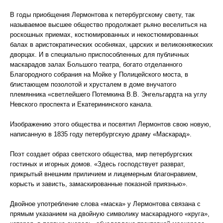
В годы приобщения Лермонтова к петербургскому свету, так
называемое высшее общество продолжает рьяно веселиться на
роскошных приемах, костюмированных и некостюмированных
балах в аристократических особняках, царских и великокняжеских
дворцах. И в специально приспособленных для публичных
маскарадов залах Большого театра, богато отделанного
Благородного собрания на Мойке у Полицейского моста, в
блистающем позолотой и хрусталем в доме внучатого
племянника «светлейшего Потемкина В.В. Энгельгардта на углу
Невского проспекта и Екатерининского канала.
Изображению этого общества и посвятил Лермонтов свою новую,
написанную в 1835 году петербургскую драму «Маскарад».
Поэт создает образ светского общества, мир петербургских
гостиных и игорных домов. «Здесь господствует разврат,
прикрытый внешним приличием и лицемерным благонравием,
корысть и зависть, замаскированные показной приязнью».
Двойное употребление слова «маска» у Лермонтова связана с
прямым указанием на двойную символику маскарадного «круга»,