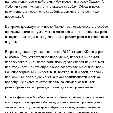
на протяжении всего действия: «Рок мечет - я играю» (Казарин);
Арбенин хочет «испытать, что скажет судьба». Образ игрока,
вступившего в поединок с судьбой, формируется в репликах
персонажей.
В лирике, драматургии и прозе Лермонтова отразилось его особое
понимание роли фатума. Можно даже сказать, что проблема рока
выступает как одна из кардинальных проблем рока его творчества
в целом.
В произведениях русских писателей 20-30-х годов XIX века рок
многолик. Это божественное провидение, непостижимая для
человеческого ума благая воля творца; это слепая неумолимая
необходимость, сметающая любое сопротивление личной воли.
Рок справедливый и милостивый, враждебный и злой, слепой и
необоримый, рок в духе христианской религиозности и рок как
воплощение скрытых исторических закономерностей - так
разнообразно интерпретируется он русскими романтиками.
Власть фатума и борьба с ним особенно глубоко и многогранно
воплощаются в драме «Маскарад» - вершинном произведении
лермонтовской драматургии. Идея рока определяет развитие
сюжета пьесы, характеры действующих лиц, символический