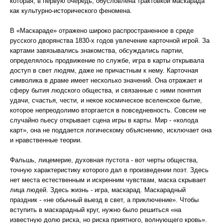
которая, в первую очередь, обусловлена трактовкой маскарада
как культурно-исторического феномена.
В «Маскараде» отражено широко распространенное в среде
русского дворянства 1830-х годов увлечение карточной игрой. За
картами завязывались знакомства, обсуждались партии,
определялось продвижение по службе, игра в карты открывала
доступ в свет людям, даже не причастным к нему. Карточная
символика в драме имеет несколько значений. Она отражает и
сферу бытия людского общества, и связанные с ними понятия
удачи, счастья, чести, и некое космическое вселенское бытие,
которое непреодолимо вторгается в повседневность. Совсем не
случайно пьесу открывает сцена игры в карты. Мир - «колода
карт», она не поддается логическому объяснению, исключает она
и нравственные теории.
Фальшь, лицемерие, духовная пустота - вот черты общества,
точную характеристику которого дал в произведении поэт. Здесь
нет места естественным и искренним чувствам, маска скрывает
лица людей. Здесь жизнь - игра, маскарад. Маскарадный
праздник - «не обычный выезд в свет, а приключение». Чтобы
вступить в маскарадный круг, нужно было решиться «на
известную долю риска, но риска приятного, волнующего кровь».