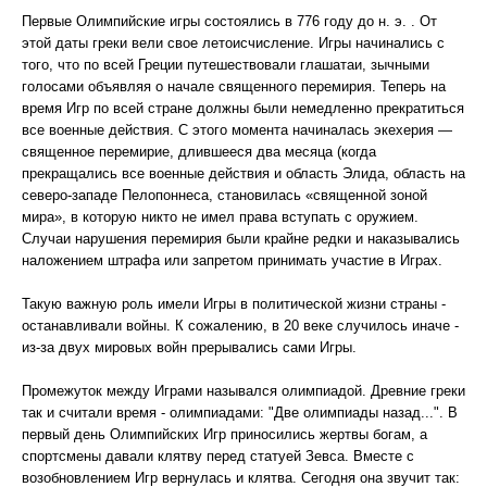
Первые Олимпийские игры состоялись в 776 году до н. э. . От
этой даты греки вели свое летоисчисление. Игры начинались с
того, что по всей Греции путешествовали глашатаи, зычными
голосами объявляя о начале священного перемирия. Теперь на
время Игр по всей стране должны были немедленно прекратиться
все военные действия. С этого момента начиналась экехерия —
священное перемирие, длившееся два месяца (когда
прекращались все военные действия и область Элида, область на
северо-западе Пелопоннеса, становилась «священной зоной
мира», в которую никто не имел права вступать с оружием.
Случаи нарушения перемирия были крайне редки и наказывались
наложением штрафа или запретом принимать участие в Играх.
Такую важную роль имели Игры в политической жизни страны -
останавливали войны. К сожалению, в 20 веке случилось иначе -
из-за двух мировых войн прерывались сами Игры.
Промежуток между Играми назывался олимпиадой. Древние греки
так и считали время - олимпиадами: "Две олимпиады назад...". В
первый день Олимпийских Игр приносились жертвы богам, а
спортсмены давали клятву перед статуей Зевса. Вместе с
возобновлением Игр вернулась и клятва. Сегодня она звучит так: