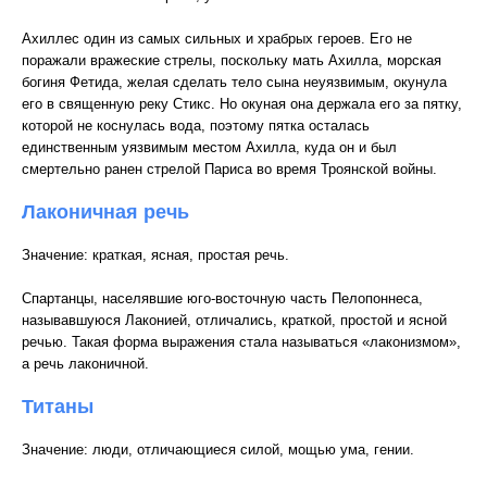
Ахиллес один из самых сильных и храбрых героев. Его не
поражали вражеские стрелы, поскольку мать Ахилла, морская
богиня Фетида, желая сделать тело сына неуязвимым, окунула
его в священную реку Стикс. Но окуная она держала его за пятку,
которой не коснулась вода, поэтому пятка осталась
единственным уязвимым местом Ахилла, куда он и был
смертельно ранен стрелой Париса во время Троянской войны.
Лаконичная речь
Значение: краткая, ясная, простая речь.
Спартанцы, населявшие юго-восточную часть Пелопоннеса,
называвшуюся Лаконией, отличались, краткой, простой и ясной
речью. Такая форма выражения стала называться «лаконизмом»,
а речь лаконичной.
Титаны
Значение: люди, отличающиеся силой, мощью ума, гении.