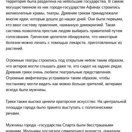
территория была разделена на небольшие государства. В самом
могущественном из них городе-государстве Афинах строились
великолепные храмы, театры. Древним грекам принадлежали
многие идеи, которые дошли до наших дней. Они были первыми,
кто ввел систему правления, названную демократией. Такая
система позволяла простым людям выбирать правителей путем
голосования. Греческие целители обнаружили, что некоторые
болезни можно лечить с помощью лекарств, приготовленных из
растений.
Огромные театры строились под открытым небом таким образом,
что актеров могли слышать даже те, кто сидел на задних рядах.
Древние греки очень любили театральные представления.
Огромные амфитеатры устраивали таким образом, чтобы
постановку могли видеть как можно больше зрителей, актерами
всегда были мужчины.
Греки также высоко ценили ораторское искусство. На центральной
площади города было принято выступать с политическими
речами.
Мужчины города –государства Спарта были бесстрашными
воинами. Мальчики достигали семилетнего возраста, покидали