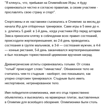
"Я клянусь, что, прибывая на Олимпийские Игры, я буду
соревноваться честно и согласно правилам, а своим участием -
прославлять свою страну и спорт".
Спортсмены и их наставники съезжались в Олимпию за месяц до
начала Игр для отборочных тренировок. Сами игры в 5 веке до н.
э. длились 5 дней: в 1-й день, когда участники Игр перед алтарем
Зевса приносили клятву в соблюдении всех правил состязаний,
происходили жертвоприношения; во 2-й день проводились
состязания в группе мальчиков, в 3-й — состязания мужчин, в 4-й
— конные ристания, 5-й день заканчивался жертвоприношениями
и был посвящен торжественной церемонии вручения наград.
Древнегреческие атлеты соревновались голыми. От слова
"голый" происходит слово "гимнастика". Обнаженное тело не
считалось чем-то стыдным - наоборот, оно показывало, как
упорно спортсмен тренировался. Стыдным было иметь
неспортивное, нетренированное тело.
Имя победителя-олимпионика, имя его отца торжественно
объявлялись и высекались на мраморных плитах, выставленных
в Олимпии для всеобщего обозрения. Олимпионики были столь