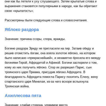
они как бы летели к уху слушающего. Затем крылатые слова и
выражения становятся популярными в народе, как бы обретают
свою «крылатость».
Рассмотрены были следующие слова и словосочетания.
Яблоко раздора
Значение: причина ссоры, спора, вражды.
Богиню раздора Эриду не пригласили на пир. Затаив обиду и
решив отомстить богам, она взяла золотое яблоко, на котором
было написано «прекраснейшей», и незаметно бросила его между
богинями Герой, Афродитой и Афиной. Богини заспорили о том,
кому из них получить яблоко. Спор их разрешил Парис, сын
троянского царя Приама, присудив яблоко Афродите. В
благодарность Афродита помогла Парису похитить Елену, жену
спартанского царя Менелая, из-за чего вскоре вспыхнула
Троянская война.
Ахиллесова пята
Значение: слабая сторона, уязвимое место.