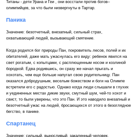
Титаны - дети Урана и Геи , они восстали против богов–
олимпийцев, за что были низвергнуты в Тартар.
Паника
Значение: безотчетный, внезапный, сильный страх,
охватывающий людей, вызывающий смятение.
Когда родился бог природы Пан, покровитель лесов, полей и их
обитателей, даже мать ужаснулась его виду: ребенок явился на
свет рогатым, с копытцами, с расплющенным носом и козлиной
бородкой. Едва родившись, он сразу же начал прыгать и
хохотать, чем еще больше напугал свою родительницу. Пан
оказался добродушным, веселым божеством и боги на Олимпе
встретили его с радостью. Однако когда люди слышали в глухих
и уединенных местах дикие звуки, смутный шум, чей-то хохот и
свист, то были уверены, что это Пан. И это наводило внезапный и
безотчетный ужас на людей, бросающихся от этого в безоглядное
бегство, в панике.
Спартанец
Значение: сильный, выносливый, закаленный человек.