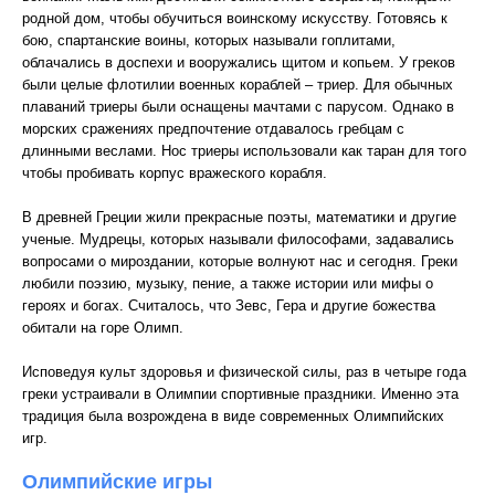
родной дом, чтобы обучиться воинскому искусству. Готовясь к
бою, спартанские воины, которых называли гоплитами,
облачались в доспехи и вооружались щитом и копьем. У греков
были целые флотилии военных кораблей – триер. Для обычных
плаваний триеры были оснащены мачтами с парусом. Однако в
морских сражениях предпочтение отдавалось гребцам с
длинными веслами. Нос триеры использовали как таран для того
чтобы пробивать корпус вражеского корабля.
В древней Греции жили прекрасные поэты, математики и другие
ученые. Мудрецы, которых называли философами, задавались
вопросами о мироздании, которые волнуют нас и сегодня. Греки
любили поэзию, музыку, пение, а также истории или мифы о
героях и богах. Считалось, что Зевс, Гера и другие божества
обитали на горе Олимп.
Исповедуя культ здоровья и физической силы, раз в четыре года
греки устраивали в Олимпии спортивные праздники. Именно эта
традиция была возрождена в виде современных Олимпийских
игр.
Олимпийские игры