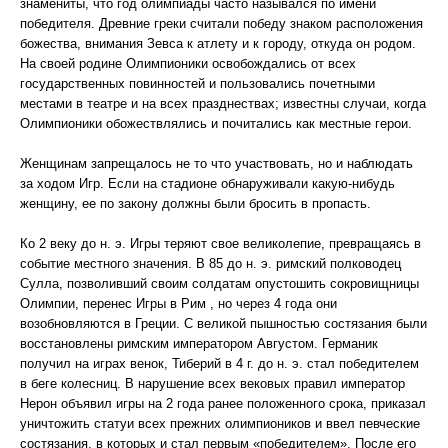
знамениты, что год олимпиады часто назывался по имени
победителя. Древние греки считали победу знаком расположения
божества, внимания Зевса к атлету и к городу, откуда он родом.
На своей родине Олимпионики освобождались от всех
государственных повинностей и пользовались почетными
местами в театре и на всех празднествах; известны случаи, когда
Олимпионики обожествлялись и почитались как местные герои.
Женщинам запрещалось не то что участвовать, но и наблюдать
за ходом Игр. Если на стадионе обнаруживали какую-нибудь
женщину, ее по закону должны были бросить в пропасть.
Ко 2 веку до н. э. Игры теряют свое великолепие, превращаясь в
событие местного значения. В 85 до н. э. римский полководец
Сулла, позволивший своим солдатам опустошить сокровищницы
Олимпии, перенес Игры в Рим , но через 4 года они
возобновляются в Греции. С великой пышностью состязания были
восстановлены римским императором Августом. Германик
получил на играх венок, Тиберий в 4 г. до н. э. стал победителем
в беге колесниц. В нарушение всех вековых правил император
Нерон объявил игры на 2 года ранее положенного срока, приказал
уничтожить статуи всех прежних олимпиоников и ввел певческие
состязания, в которых и стал первым «победителем». После его