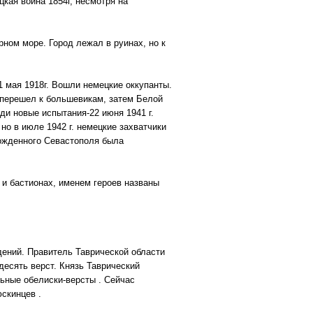
кая война 1854г, несмотря на
ном море. Город лежал в руинах, но к
 мая 1918г. Вошли немецкие оккупанты.
 перешел к большевикам, затем Белой
ди новые испытания-22 июня 1941 г.
о в июле 1942 г. немецкие захватчики
божденного Севастополя была
и бастионах, именем героев названы
дений. Правитель Таврической области
есять верст. Князь Таврический
ьные обелиски-версты . Сейчас
юскинцев .