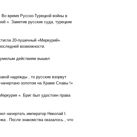
. Во время Русско-Турецкой войны в
фей ». Заметив русские суда, турецкие
стигли 20-пушечный «Меркурий».
 последней возможности.
 и умелым действиям вышел
какой надежды , то русские взорвут
ь начертано золотом на Храме Славы !»
Меркурия ». Бриг был удостоен права
лел начертать император Николай I.
ка . После знакомства оказалось , что