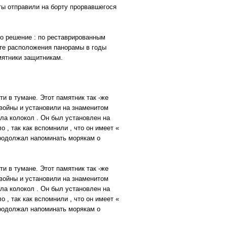
ы отправили на борту прорвавшегося
о решение : по реставрированным
сте расположения панорамы в годы
мятники защитникам.
и в тумане. Этот памятник так -же
войны и установили на знаменитом
ила колокол . Он был установлен на
 , так как вспомнили , что он имеет «
продолжал напоминать морякам о
и в тумане. Этот памятник так -же
войны и установили на знаменитом
ила колокол . Он был установлен на
 , так как вспомнили , что он имеет «
продолжал напоминать морякам о