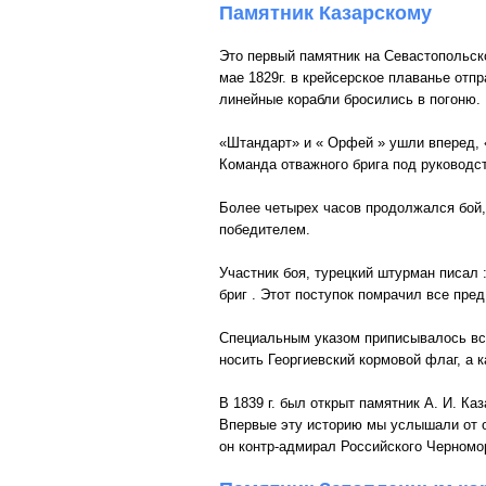
Памятник Казарскому
Это первый памятник на Севастопольско
мае 1829г. в крейсерское плаванье отп
линейные корабли бросились в погоню
«Штандарт» и « Орфей » ушли вперед, 
Команда отважного брига под руководст
Более четырех часов продолжался бой,
победителем.
Участник боя, турецкий штурман писал :
бриг . Этот поступок помрачил все пре
Специальным указом приписывалось все
носить Георгиевский кормовой флаг, а 
В 1839 г. был открыт памятник А. И. К
Впервые эту историю мы услышали от оч
он контр-адмирал Российского Черномор