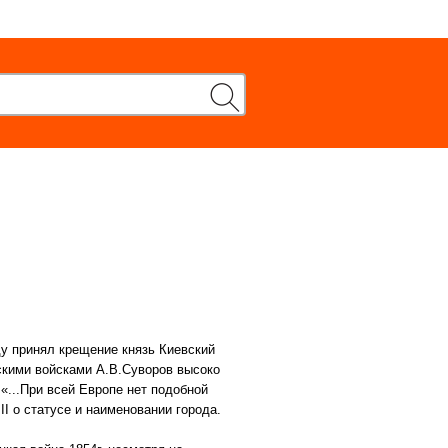
ду принял крещение князь Киевский
скими войсками А.В.Суворов высоко
«...При всей Европе нет подобной
II о статусе и наименовании города.