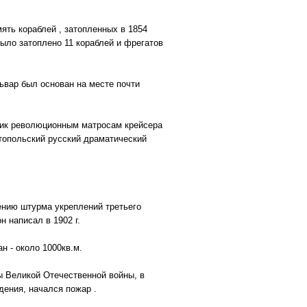
мять кораблей , затопленных в 1854
было затоплено 11 кораблей и фрегатов
ьвар был основан на месте почти
ник революционным матросам крейсера
стопольский русский драматический
ению штурма укреплений третьего
 написал в 1902 г.
н - около 1000кв.м.
ы Великой Отечественной войны, в
дения, начался пожар .