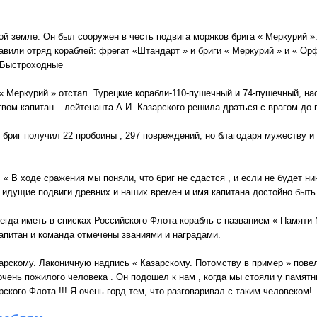
й земле. Он был сооружен в честь подвига моряков брига « Меркурий »
равили отряд кораблей: фрегат «Штандарт » и бриги « Меркурий » и « Ор
. Быстроходные
« Меркурий » отстал. Турецкие корабли-110-пушечный и 74-пушечный, на
вом капитан – лейтенанта А.И. Казарского решила драться с врагом до
 бриг получил 22 пробоины , 297 повреждений, но благодаря мужеству
 « В ходе сражения мы поняли, что бриг не сдастся , и если не будет ни
д идущие подвиги древних и наших времен и имя капитана достойно быт
гда иметь в списках Российского Флота корабль с названием « Памяти 
капитан и команда отмечены званиями и наградами.
азарскому. Лаконичную надпись « Казарскому. Потомству в пример » пове
ень пожилого человека . Он подошел к нам , когда мы стояли у памятни
ского Флота !!! Я очень горд тем, что разговаривал с таким человеком!