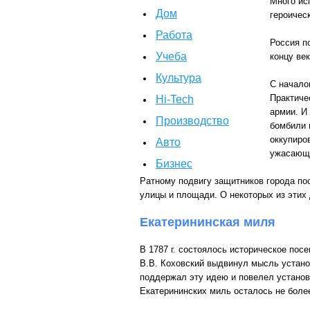
Много ис
Дом
героичес
Работа
Россия п
Учеба
концу ве
Культура
С начало
Практиче
Hi-Tech
армии. И
Производство
бомбили 
оккупиро
Авто
ужасающе
Бизнес
Ратному подвигу защитников города по
улицы и площади. О некоторых из этих 
Екатерининская миля
В 1787 г. состоялось историческое пос
В.В. Коховский выдвинул мысль устано
поддержал эту идею и повелел установ
Екатерининских миль осталось не более