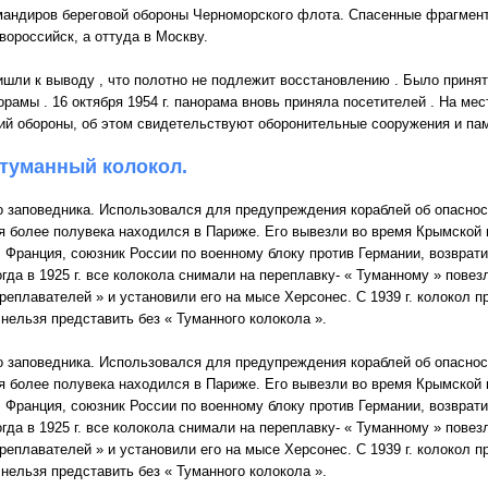
мандиров береговой обороны Черноморского флота. Спасенные фрагмент
вороссийск, а оттуда в Москву.
шли к выводу , что полотно не подлежит восстановлению . Было принят
рамы . 16 октября 1954 г. панорама вновь приняла посетителей . На ме
ий обороны, об этом свидетельствуют оборонительные сооружения и па
туманный колокол.
 заповедника. Использовался для предупреждения кораблей об опасност
я более полувека находился в Париже. Его вывезли во время Крымской 
. Франция, союзник России по военному блоку против Германии, возврат
да в 1925 г. все колокола снимали на переплавку- « Туманному » повезло
реплавателей » и установили его на мысе Херсонес. С 1939 г. колокол 
 нельзя представить без « Туманного колокола ».
 заповедника. Использовался для предупреждения кораблей об опасност
я более полувека находился в Париже. Его вывезли во время Крымской 
. Франция, союзник России по военному блоку против Германии, возврат
да в 1925 г. все колокола снимали на переплавку- « Туманному » повезло
реплавателей » и установили его на мысе Херсонес. С 1939 г. колокол 
 нельзя представить без « Туманного колокола ».