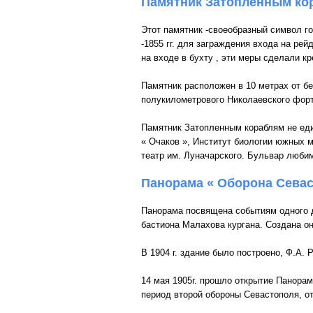
Памятник Затопленным ко
Этот памятник -своеобразный символ го
-1855 гг. для заграждения входа на ре
на входе в бухту , эти меры сделали кр
Памятник расположен в 10 метрах от б
полукилометрового Николаевского форт
Памятник Затопленным кораблям не ед
« Очаков », Институт биологии южных м
театр им. Луначарского. Бульвар любим
Панорама « Оборона Севаст
Панорама посвящена событиям одного д
бастиона Малахова кургана. Создана он
В 1904 г. здание было построено, Ф.А.
14 мая 1905г. прошло открытие Панора
период второй обороны Севастополя, о