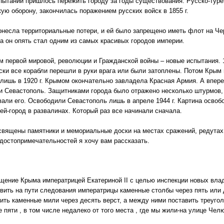
пытаний пришлось пережить городу за годы существования. Русско-турец
кую оборону, закончилась поражением русских войск в 1855 г.
онесла территориальные потери, и ей было запрещено иметь флот на Чер
ка он опять стал одним из самых красивых городов империи.
м первой мировой, революции и Гражданской войны – новые испытания. 1
ски все корабли перешли в руки врага или были затоплены. Потом Крым
 лишь в 1920 г. Крымом окончательно завладела Красная Армия. А впере
и Севастополь. Защитниками города было отражено несколько штурмов, н
вали его. Освободили Севастополь лишь в апреле 1944 г. Картина осво
й-город в развалинах. Который раз все начинали сначала.
священы памятники и мемориальные доски на местах сражений, редутах 
достопримечательностей я хочу вам рассказать.
ещение Крыма императрицей Екатериной II с целью инспекции новых вла
вить на пути следования императрицы каменные столбы через пять или д
ить каменные мили через десять верст, а между ними поставить треугол
 пяти , в том числе недалеко от того места , где мы жили-на улице Чел