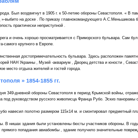
раблям
рода. Был воздвигнут в 1905 г. к 50-летию обороны Севастополя. « В па
йд »-выбито на доске . По приказу главнокомандующего А.С.Меньшикова 
епость практически неприступной .
ерега и очень хорошо просматривается с Приморского бульвара. Сам бул
а-самого крупного в Европе.
инственная достопримечательность бульвара. Здесь расположен памят
орей НАН Украины , Музей -аквариум , Дворец детства и юности , Сева
ое место отдыха жителей и гостей города.
ополя » 1854-1855 гг.
ня 349-дневной обороны Севастополя в период Крымской войны, отраж
а под руководством русского живописца Франца Рубо. Эскиз панорамы он
 Рубо навесил полотно размером 115х14 м. и смонтировал предметный пла
мы. В нишах здания были установлены бюсты участников обороны. В год
т прямого попадания авиабомбы , здание получило значительные повреж