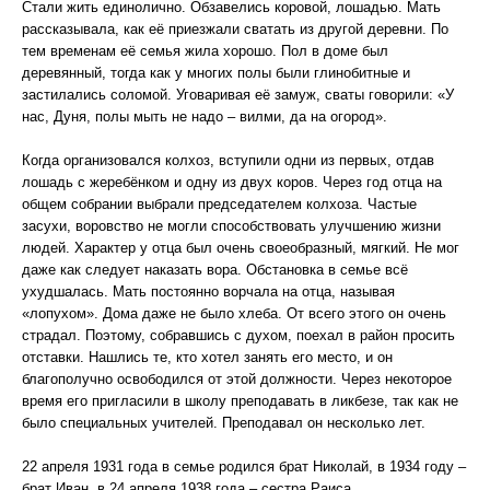
Стали жить единолично. Обзавелись коровой, лошадью. Мать
рассказывала, как её приезжали сватать из другой деревни. По
тем временам её семья жила хорошо. Пол в доме был
деревянный, тогда как у многих полы были глинобитные и
застилались соломой. Уговаривая её замуж, сваты говорили: «У
нас, Дуня, полы мыть не надо – вилми, да на огород».
Когда организовался колхоз, вступили одни из первых, отдав
лошадь с жеребёнком и одну из двух коров. Через год отца на
общем собрании выбрали председателем колхоза. Частые
засухи, воровство не могли способствовать улучшению жизни
людей. Характер у отца был очень своеобразный, мягкий. Не мог
даже как следует наказать вора. Обстановка в семье всё
ухудшалась. Мать постоянно ворчала на отца, называя
«лопухом». Дома даже не было хлеба. От всего этого он очень
страдал. Поэтому, собравшись с духом, поехал в район просить
отставки. Нашлись те, кто хотел занять его место, и он
благополучно освободился от этой должности. Через некоторое
время его пригласили в школу преподавать в ликбезе, так как не
было специальных учителей. Преподавал он несколько лет.
22 апреля 1931 года в семье родился брат Николай, в 1934 году –
брат Иван, в 24 апреля 1938 года – сестра Раиса.