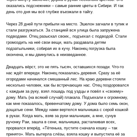
оказались подснежники – самые ранние цветы в Сибири. И так
день ото дня мы всё глубже въезжали в тайгу.
Через 28 дней пути прибыли на место. Эшелон загнали в тупик и
стали разгружаться. За станцией вся улица была запружена
подводами. Отец разыскал своих,, подъехал с подводой. Стали
громоздить на неё свои вещи, мать раздавала детям
подзатыльники, собирая их в кучу. Наконец погрузка была
окончена, и мы двинулись в неизведанное.
Двадцать вёрст, это не пять тысяч, оставшихся позади. Что-то
нас ждёт впереди. Наконец показалась деревня. Сразу за её
огородами начинался смешанный лес. На краю деревни стояли
несколько человек, как бы встречающих нас. Отец поздоровался
с каждым за руку, взял лошадь под уздцы и повёл к «своему»
дому. Мать (на всякий случай) плакала. Подъехали к огромному,
как мне показалось, бревенчатому дому. У дома было семь окон,
дощатые сени. Между нами вертелся мальчишка с серой кошкой
в руках. Когда мать, взяв за руки мальчишек, а мне, сунув
ручонку Раи, зашла в сени, мальчишка, расталкивая всех,
прорвался вперёд. «Тётенька, пустите сначала кошку – так
принято». Мать вытерла слёзы, взяла кошку и выпустила её за