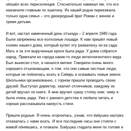
обошёл всех переселенцев. Стеснительно намекал им, что его
назначили главным по эшелону. Из нашей родни переезжала
только одна семья – это двоюродный брат Роман с женою и
тремя детьми.
И вот, настал намеченный день отъезда – 2 апреля 1940 года.
Были запряжены все колхозные лошади. К нам пришёл новый
хозяин нашего дома, который купил эту развалюху из-за сада.
Мать и за эти вырученные крохи была рада. У дома собрался
народ. Приехали из города какие-то люди интеллигентного вида.
Был вынесен стол, и начался митинг. Говорили очень много
хорошего отъезжающим, о том, что они самые честные люди,
которые не побоялись ехать в Сибирь и осваивать новые земли.
Школьники организованно, с горном пришли проводить своих
друзей. Выступал директор, хвалил отличников, каждому из
детей вручал по книге. А мне вручил сразу стопку книг, чему я
была очень рада. Уже с раннего детства я любила читать и
хорошо рассказывала наизусть стихи.
Пришли родные. Я очень огорчилась, узнав, что бабушка наотрез
отказалась с нами ехать. И все последние часы они стояли с
мамой обнявшись, и плакали. Бабушка гладила меня по голове и