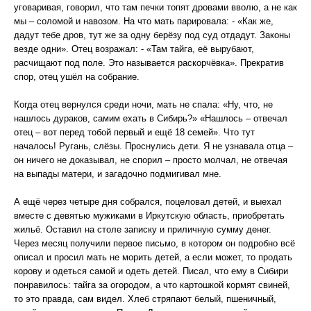
уговаривая, говорил, что там печки топят дровами вволю, а не как
мы – соломой и навозом. На что мать парировала: - «Как же,
дадут тебе дров, тут же за одну берёзу под суд отдадут. Законы
везде одни». Отец возражал: - «Там тайга, её вырубают,
расчищают под поле. Это называется раскорчёвка». Прекратив
спор, отец ушёл на собрание.
Когда отец вернулся среди ночи, мать не спала: «Ну, что, не
нашлось дураков, самим ехать в Сибирь?» «Нашлось – отвечал
отец – вот перед тобой первый и ещё 18 семей». Что тут
началось! Ругань, слёзы. Проснулись дети. Я не узнавала отца –
он ничего не доказывал, не спорил – просто молчал, не отвечая
на выпады матери, и загадочно подмигивал мне.
А ещё через четыре дня собрался, поцеловал детей, и выехал
вместе с девятью мужиками в Иркутскую область, приобретать
жильё. Оставил на столе записку и приличную сумму денег.
Через месяц получили первое письмо, в котором он подробно всё
описал и просил мать не морить детей, а если может, то продать
корову и одеться самой и одеть детей. Писал, что ему в Сибири
понравилось: тайга за огородом, а что картошкой кормят свиней,
то это правда, сам видел. Хлеб стряпают белый, пшеничный,