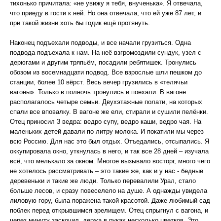
тихонько причитала: «не увижу я тебя, внученька». Я отвечала,
что приеду в гости к ней. Но она отвечала, что ей уже 87 лет, и
при такой жизни хоть бы годик ещё протянуть.
Наконец подъехали подводы, и все начали грузиться. Одна
подвода подъехала к нам. На неё взгромоздили сундук, узел с
дерюгами и другим тряпьём, посадили ребятишек. Тронулись
обозом из восемнадцати подвод. Все взрослые шли пешком до
станции, более 10 вёрст. Весь вечер грузились в «телячьи
вагоны». Только в полночь тронулись и поехали. В вагоне
располагалось четыре семьи. Двухэтажные полати, на которых
спали все вповалку. В вагоне же ели, стирали и сушили пелёнки.
Отец приносил 3 ведра: ведро супу, ведро каши, ведро чая. На
маленьких детей давали по литру молока. И покатили мы через
всю Россию. Для нас это был отдых. Отъедались, отсыпались. Я
оккупировала окно, уткнулась в него, и так все 28 дней – изучала
всё, что мелькало за окном. Многое вызывало восторг, много чего
не хотелось рассматривать – это такие же, как и у нас - бедные
деревеньки и такие же люди. Только перевалили Урал, стало
больше лесов, и сразу повеселело на душе. А однажды увидела
лиловую гору, была поражена такой красотой. Даже любимый сад
поблек перед открывшимся зрелищем. Отец спрыгнул с вагона, и
через минуту заскочил, держа в руках несколько цветков. Это