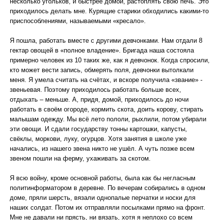
несколько угольков, и быстрее домой, растоплять свою печь. Это
приходилось делать мне. Курящие старики обходились какими-то
приспособлениями, называемыми «кресало».
Я пошла, работать вместе с другими девчонками. Нам отдали 8
гектар овощей в «полное владение». Бригада наша состояла
примерно человек из 10 таких же, как я девчонок. Когда спросили,
кто может вести запись, обмерять поля, девчонки вытолкали
меня. Я умела считать на счётах, и вскоре получила «звание» -
звеньевая. Поэтому приходилось работать больше всех,
отдыхать – меньше. А, придя, домой, приходилось до ночи
работать в своём огороде, кормить скота, доить корову, стирать
малышам одежду. Мы всё лето пололи, рыхлили, потом убирали
эти овощи. И сдали государству тонны картошки, капусты,
свёклы, моркови, луку, огурцов. Хотя занятия в школе уже
начались, из нашего звена никто не ушёл. А чуть позже всем
звеном пошли на ферму, ухаживать за скотом.
Я всю войну, кроме основной работы, была как бы негласным
политинформатором в деревне. По вечерам собирались в одном
доме, пряли шерсть, вязали однопалые перчатки и носки для
наших солдат. Потом их отправляли посылками прямо на фронт.
Мне не давали ни прясть, ни вязать, хотя я неплохо со всем