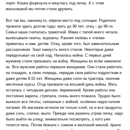
порог. Кошка фыркнула и кинулась под печку. А с этим
мальчишкой мы потом стали дружить.
Вот так мы, наконец-то, обрели место под солнцем. Родители
прожили здесь долгие годы: мать до 90 лет, отец – до 96-ти.
Семья наша считалась грамотной. Мама с папой много читали,
выписывали газеты, журналы. Ранняя любовь к чтению
привилась и нам, детям. Отец, кроме того, был замечательным
рассказчиком. Знал наизусть много стихов. Некоторые даже
переделывал на свой лад. Началась война. С первых дней
мужиков стали призывать на войну. Женщины во всём заменили
их. Все мужские работы перешли женщинам. Они стали работать
на лошадях, в свою очередь, передав свои работы подросткам и
даже детям 8-10 лет. Женщины даже сели на трактора, окончив
месячные курсы. Отца призвали на восьмой день войны. Мать
осталась с четырьмя детьми, беременной. Кроме работы она
постоянно варила, стряпала, очень много плакала. Трудно было
выносит все тяготы, связанные с войной, особенно недостатком
питания. Из магазина исчезли не только хлеб, но и все продукты,
даже соль, спички, мыло. Прежде чем разжечь утром печку, надо
было выйти на улицу, внимательно посмотреть, у кого уже
топится печь. Потом бежали с совком и железной миской, брали