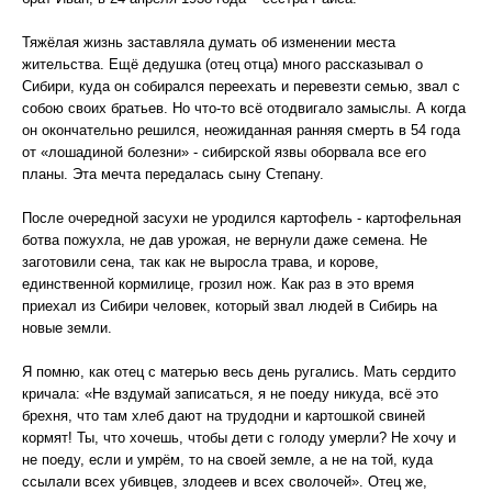
Тяжёлая жизнь заставляла думать об изменении места
жительства. Ещё дедушка (отец отца) много рассказывал о
Сибири, куда он собирался переехать и перевезти семью, звал с
собою своих братьев. Но что-то всё отодвигало замыслы. А когда
он окончательно решился, неожиданная ранняя смерть в 54 года
от «лошадиной болезни» - сибирской язвы оборвала все его
планы. Эта мечта передалась сыну Степану.
После очередной засухи не уродился картофель - картофельная
ботва пожухла, не дав урожая, не вернули даже семена. Не
заготовили сена, так как не выросла трава, и корове,
единственной кормилице, грозил нож. Как раз в это время
приехал из Сибири человек, который звал людей в Сибирь на
новые земли.
Я помню, как отец с матерью весь день ругались. Мать сердито
кричала: «Не вздумай записаться, я не поеду никуда, всё это
брехня, что там хлеб дают на трудодни и картошкой свиней
кормят! Ты, что хочешь, чтобы дети с голоду умерли? Не хочу и
не поеду, если и умрём, то на своей земле, а не на той, куда
ссылали всех убивцев, злодеев и всех сволочей». Отец же,