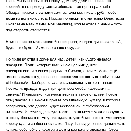
такой мы ели только на Пасху. Дом ему дали не новый, но
крепкий, и по приезду семьи обещают три центнера хлеба.
Обещал приехать за нами сам, остальные, писал, рубят себе
дома из вольного леса. Просил поговорить с матерью (Анастасия
Яковлевна мать мамы, моя бабушка), чтобы ехала с нами – хоть
под старость отогреется.
Ближе к весне мать вроде-бы поверила, и однажды сказала: «А,
будь, что будет. Хуже всё-равно некуда».
По приезду отца в доме для нас, детей, как будто начался
праздник. Люди, которые шли к нам целыми днями,
расспрашивали о своих родных, о Сибири, о тайге. Мать, ещё
плохо верила отцу, но всё же перестала осыпать его обычными
«Не бреши!». Наоборот стала расспрашивать его о главном:
Неужели, правда, дадут три центнера хлеба, картошки на
семена? И невольно, хотелось верить в такое счастье. Потом
отец поехал в Райком и привёз официальную бумагу, в которой
говорилось, что дорога будет бесплатной, с трёхразовым
питанием. И, если здесь сдать скот, то на месте можно получить
скотину бесплатно. Но у нас сдавать уже было некого. Еле живую
корову сдали за бесценок на колбасу. На вырученные деньги мать
купила себе юбку с кофтой и детям кое-какую одежонку. Отец