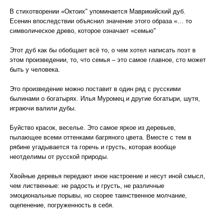
В стихотворении «Октоих" упоминается Маврикийский дуб.
Есенин впоследствии объяснил значение этого образа «… то
символическое древо, которое означает «семью"
Этот дуб как бы обобщает всё то, о чем хотел написать поэт в
этом произведении, то, что семья – это самое главное, сто может
быть у человека.
Это произведение можно поставит в один ряд с русскими
былинами о богатырях. Илья Муромец и другие богатыри, шутя,
играючи валили дубы.
Буйство красок, веселье. Это самое яркое из деревьев,
пылающее всеми оттенками багряного цвета. Вместе с тем в
рябине угадывается та горечь и грусть, которая вообще
неотделимы от русской природы.
Хвойные деревья передают иное настроение и несут иной смысл,
чем лиственные: не радость и грусть, не различные
эмоциональные порывы, но скорее таинственное молчание,
оцепенение, погруженность в себя.