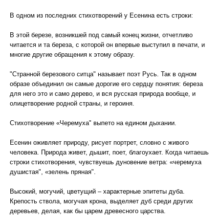
В одном из последних стихотворений у Есенина есть строки:
В этой березе, возникшей под самый конец жизни, отчетливо
читается и та береза, с которой он впервые выступил в печати, и
многие другие обращения к этому образу.
"Странной березового ситца" называет поэт Русь. Так в одном
образе объединил он самые дорогие его сердцу понятия: береза
для него это и само дерево, и вся русская природа вообще, и
олицетворение родной страны, и героиня.
Стихотворение «Черемуха" выпето на едином дыхании.
Есенин оживляет природу, рисует портрет, словно с живого
человека. Природа живет, дышит, поет, благоухает. Когда читаешь
строки стихотворения, чувствуешь дуновение ветра: «черемуха
душистая", «зелень пряная".
Высокий, могучий, цветущий – характерные эпитеты дуба.
Крепость ствола, могучая крона, выделяет дуб среди других
деревьев, делая, как бы царем древесного царства.