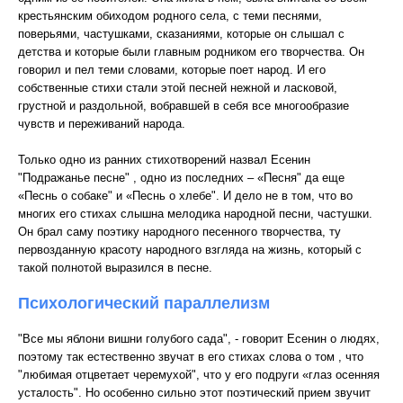
крестьянским обиходом родного села, с теми песнями,
поверьями, частушками, сказаниями, которые он слышал с
детства и которые были главным родником его творчества. Он
говорил и пел теми словами, которые поет народ. И его
собственные стихи стали этой песней нежной и ласковой,
грустной и раздольной, вобравшей в себя все многообразие
чувств и переживаний народа.
Только одно из ранних стихотворений назвал Есенин
"Подражанье песне" , одно из последних – «Песня" да еще
«Песнь о собаке" и «Песнь о хлебе". И дело не в том, что во
многих его стихах слышна мелодика народной песни, частушки.
Он брал саму поэтику народного песенного творчества, ту
первозданную красоту народного взгляда на жизнь, который с
такой полнотой выразился в песне.
Психологический параллелизм
"Все мы яблони вишни голубого сада", - говорит Есенин о людях,
поэтому так естественно звучат в его стихах слова о том , что
"любимая отцветает черемухой", что у его подруги «глаз осенняя
усталость". Но особенно сильно этот поэтический прием звучит