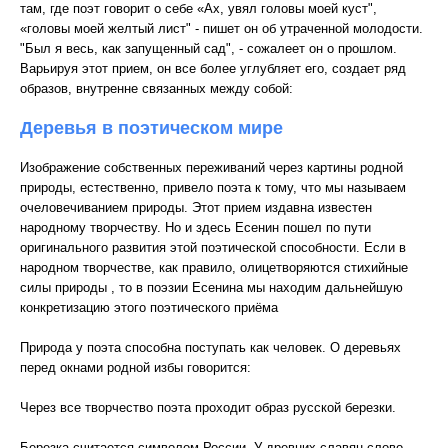
там, где поэт говорит о себе «Ах, увял головы моей куст",
«головы моей желтый лист" - пишет он об утраченной молодости.
"Был я весь, как запущенный сад", - сожалеет он о прошлом.
Варьируя этот прием, он все более углубляет его, создает ряд
образов, внутренне связанных между собой:
Деревья в поэтическом мире
Изображение собственных переживаний через картины родной
природы, естественно, привело поэта к тому, что мы называем
очеловечиванием природы. Этот прием издавна известен
народному творчеству. Но и здесь Есенин пошел по пути
оригинального развития этой поэтической способности. Если в
народном творчестве, как правило, олицетворяются стихийные
силы природы , то в поэзии Есенина мы находим дальнейшую
конкретизацию этого поэтического приёма
Природа у поэта способна поступать как человек. О деревьях
перед окнами родной избы говорится:
Через все творчество поэта проходит образ русской березки.
Березка считается символом России. У древних славян слово