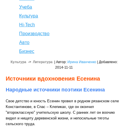
Учеба
Культура
Hi-Tech
Производство
Авто
Бизнес
Культура
->
Литература
| Автор:
Ирина Иванченко
| Добавлено:
2014-11-11
Источники вдохновения Есенина
Народные источники поэтики Есенина
Свое детство и юность Есенин провел в родном рязанском селе
Константинове, в Спас – Клепиках, где он окончил
"второклассную" учительскую школу. С ранних лет он воочию
видел и нищету деревенской жизни, и непосильные тяготы
сельского труда.