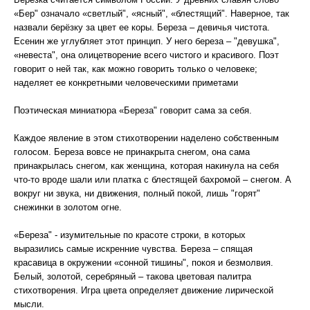
«Бер" означало «светлый", «ясный", «блестящий". Наверное, так
назвали берёзку за цвет ее коры. Береза – девичья чистота.
Есенин же углубляет этот принцип. У него береза – "девушка",
«невеста", она олицетворение всего чистого и красивого. Поэт
говорит о ней так, как можно говорить только о человеке;
наделяет ее конкретными человеческими приметами
Поэтическая миниатюра «Береза" говорит сама за себя.
Каждое явление в этом стихотворении наделено собственным
голосом. Береза вовсе не принакрыта снегом, она сама
принакрылась снегом, как женщина, которая накинула на себя
что-то вроде шали или платка с блестящей бахромой – снегом. А
вокруг ни звука, ни движения, полный покой, лишь "горят"
снежинки в золотом огне.
«Береза" - изумительные по красоте строки, в которых
выразились самые искренние чувства. Береза – спящая
красавица в окружении «сонной тишины", покоя и безмолвия.
Белый, золотой, серебряный – такова цветовая палитра
стихотворения. Игра цвета определяет движение лирической
мысли.