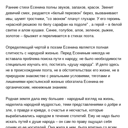
Ранние стихи Есенина полны звуков, запахов, красок. Звенит
девичий смех, раздается «белый перезвон" берез, вызванивают
ивы, шумят тростники, "со звоном" плачут глухари. У его героинь
«красной рюшкою по белу сарафан на подоле" , а герой – в белой
свитке и алом кушаке. Синее, голубое, алое, зеленое, рыжее,
золотое – брызжет и переливается в стихах поэта.
Определяющей чертой в поэзии Есенина является полная
слитность с народной жизнью. Перед Есениным никогда не
вставала проблема поиска пути к народу, не было необходимости
специально изучать его, постигать «душу народа". И дело здесь
не в происхождении поэта, не в обстоятельствах его жизни, не в
природном знакомстве с реальными условиями, тяготами и
лишениями крестьянской жизнью обогатила Есенина ее
органическим, некнижным знанием.
Родная земля дала ему большее - народный взгляд на жизнь,
наделила народной мудростью, теми представлениями о добре и
зле, о правде и кривде, о счастье и несчастье, которые
вырабатывались народом в течение столетий. Ему не надо было
искать путей к душе народа – он сам по праву ощущал себя
одним из ее носителей. Она жила в нем, была впитана со всем