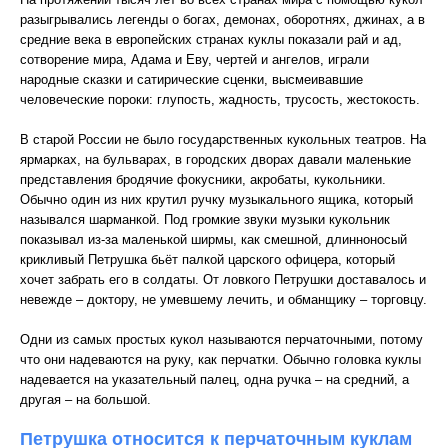
разыгрывались легенды о богах, демонах, оборотнях, джинах, а в
средние века в европейских странах куклы показали рай и ад,
сотворение мира, Адама и Еву, чертей и ангелов, играли
народные сказки и сатирические сценки, высмеивавшие
человеческие пороки: глупость, жадность, трусость, жестокость.
В старой России не было государственных кукольных театров. На
ярмарках, на бульварах, в городских дворах давали маленькие
представления бродячие фокусники, акробаты, кукольники.
Обычно один из них крутил ручку музыкального ящика, который
назывался шарманкой. Под громкие звуки музыки кукольник
показывал из-за маленькой ширмы, как смешной, длинноносый
крикливый Петрушка бьёт палкой царского офицера, который
хочет забрать его в солдаты. От ловкого Петрушки доставалось и
невежде – доктору, не умевшему лечить, и обманщику – торговцу.
Одни из самых простых кукол называются перчаточными, потому
что они надеваются на руку, как перчатки. Обычно головка куклы
надевается на указательный палец, одна ручка – на средний, а
другая – на большой.
Петрушка относится к перчаточным куклам