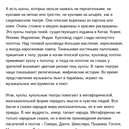
А есть куклы, которых нельзя назвать ни перчаточными, ни
куклами на нитках или тростях, ни куклами на штырях, как в
сицилианском театре. Они плоские вырезаны из картона или
кожи. Очень сложно и ажурно вырезаны и красиво раскрашены.
Это куклы театра теней, существующего издавна в Китае, Корее,
Японии, Индонезии, Индии. Кукловод сидит сзади натянутого
полотна. Над головой кукловода большая масляная, керосиновая,
а иногда керосиновая лампа. Тоненькими костяными палочками,
пришитым к телу, рукам и ногам плоской куклы, кукловод плотно
прижимает куклу к полотну, и тогда на полотне на глазах у
зрителей возникает цветная резная тень куклы. В таких театрах
чаще показывают религиозные, мифические истории. Во время
представления музыканты бьют в барабаны, играют на
музыкальных инструментах и поют.
Итак, куклы, кукольные театры помогают в метафорической,
иносказательной форме передать мысли и чувства людей. Все
басни и сказки народов мира иносказательны, но в них много
правды. В них мудрость, юмор, талант народа. Метафоричны не
только народные сказки, но и многие произведения великих
писателей и поэтов – Гомера, Данте, Шекспира, Пушкина, Гоголя,