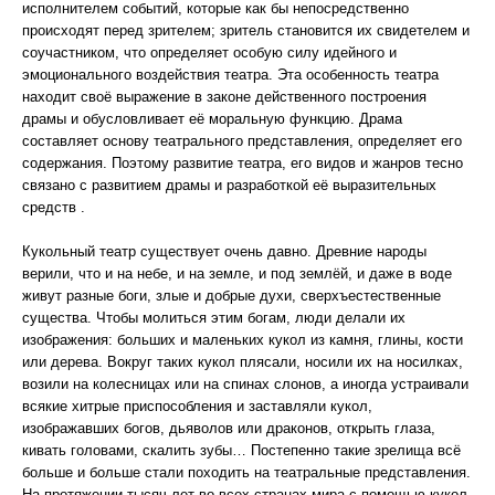
исполнителем событий, которые как бы непосредственно
происходят перед зрителем; зритель становится их свидетелем и
соучастником, что определяет особую силу идейного и
эмоционального воздействия театра. Эта особенность театра
находит своё выражение в законе действенного построения
драмы и обусловливает её моральную функцию. Драма
составляет основу театрального представления, определяет его
содержания. Поэтому развитие театра, его видов и жанров тесно
связано с развитием драмы и разработкой её выразительных
средств .
Кукольный театр существует очень давно. Древние народы
верили, что и на небе, и на земле, и под землёй, и даже в воде
живут разные боги, злые и добрые духи, сверхъестественные
существа. Чтобы молиться этим богам, люди делали их
изображения: больших и маленьких кукол из камня, глины, кости
или дерева. Вокруг таких кукол плясали, носили их на носилках,
возили на колесницах или на спинах слонов, а иногда устраивали
всякие хитрые приспособления и заставляли кукол,
изображавших богов, дьяволов или драконов, открыть глаза,
кивать головами, скалить зубы… Постепенно такие зрелища всё
больше и больше стали походить на театральные представления.
На протяжении тысяч лет во всех странах мира с помощью кукол