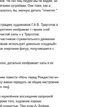
ков. Чё тко лиц людей мы не видим, но
ягкими сугробами. Они тоже, как и
 казалось бы, мелкую деталь "отметил "
трациях художников Г.А.В. Трауготов и
днотипно изображаю т героев этой
чистой силы » у Трауготов:
 участником стремительного движения
дожник использует довольно «скудный»
ные очертания фигур, получившиеся с
охи, детально изображает хаты и их
анию повести «Ночь перед Рождество м»
ку важно передать не общее настроение
х лиц).
и изумлённое восхищение капризной
Кроме того, художник хорошо
й точностью. При этом А. Бубнов