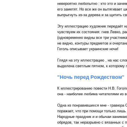
невероятно любопытно : кто это и заче
его заметят. Но все же он вытягивает 
выпрыгнуть из-за дерева и за щитить 
Эту иллюстрацию художник передаёт на
чувствуем их состояния: гнев Левко, р
(одновременно видны все три участника
не видно, контуры предметов и очерта
Гоголь описывает украинские ночи!
Глядя на эту иллюстрацию , на нас сло
выделена светлым пятном, к которому п
"Ночь перед Рождеством"
К иллюстрированию повести Н.В. Гоголя
она - наиболее любима читателями из в
Одна из понравившихся мне - гравюра 
поражает, что при помощи только лишь 
Народные праздник и и обычаи занимаю
обрядов, так неразрывно с вязанных с