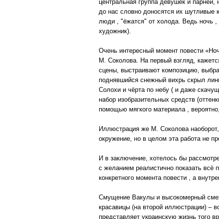
центральная группа девушек и парней, 
до нас словно доносятся их шутливые к
люди , "ёжатся" от холода. Ведь ночь ,
художник).
Очень интересный момент повести «Ночь
М. Соколова. На первый взгляд, кажетс
сцены, выстраивают композицию, выбрав
поднявшийся снежный вихрь скрыл лини
Солохи и чёрта по небу ( и даже скачу
набор изобразительных средств (оттенк
помощью мягкого материала , вероятно,
Иллюстрация же М. Соколова наоборот,
окружение, но в целом эта работа не пр
И в заключение, хотелось бы рассмотр
с желанием реалистично показать всё 
конкретного момента повести , а внутр
Смущение Вакулы и высокомерный смех 
красавицы (на второй иллюстрации) – в
представляет украинскую жизнь того в