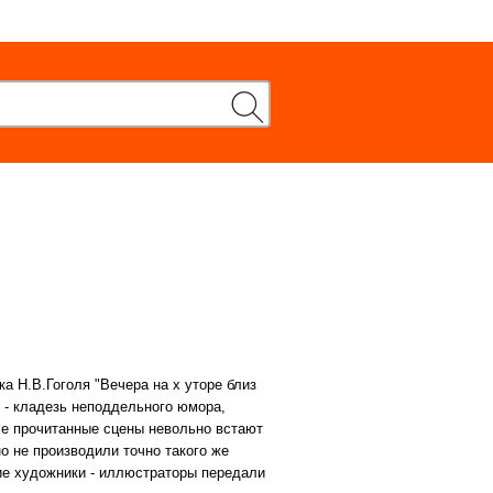
а Н.В.Гоголя "Вечера на х уторе близ
 - кладезь неподдельного юмора,
все прочитанные сцены невольно встают
о не производили точно такого же
гие художники - иллюстраторы передали