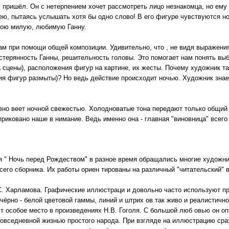
м пришёл. Он с нетерпением хочет рассмотреть лицо незнакомца, но ему 
шею, пытаясь услышать хотя бы одно слово! В его фигуре чувствуются н
свою милую, любимую Ганну.
м при помощи общей композиции. Удивительно, что , не видя выражения
астерянность Ганны, решительность головы. Это помогает нам понять в
 сцены), расположения фигур на картине, их жесты. Почему художник та
ния фигур размыты)? Но ведь действие происходит ночью. Художник знае
вно веет ночной свежестью. Холодноватые тона передают только общий 
риковано наше в нимание. Ведь именно она - главная "виновница" всего
 " Ночь перед Рождеством" в разное время обращались многие художник
сего сборника. Их работы ориен тированы на различный "читательский" в
С. Харламова. Графические иллюстраци и довольно часто используют при
чёрно - белой цветовой гаммы, линий и штрих ов так живо и реалистичн
т особое место в произведениях Н.В. Гоголя. С большой люб овью он о
 повседневной жизнью простого народа. При взгляде на иллюстрацию сра