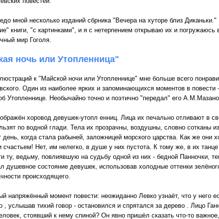
левских повестей.
едо мной несколько изданий сбрника "Вечера на хуторе близ Диканьки." 
ие" книги, "с картинками", и я с нетерпением открываю их и погружаюсь
чный мир Гоголя.
кая ночь или Утопленница"
люстраций к "Майской ночи или Утопленнице" мне больше всего понрав
вского. Один из наиболее ярких и запоминающихся моментов в повести -
об Утопленнице. Необычайно точно и поэтично "передал" его А.М.Мазано
зображён хоровод девушек-утопл енниц. Лица их печально отливают в с
ьзят по водной глади. Тела их прозрачны, воздушны, словно сотканы и
 день, когда стала рабыней, заложницей морского царства. Как же они х
счастьем! Нет, им нелегко, в душе у них пустота. К тому же, в их танц
йти ту, ведьму, повлиявшую на судьбу одной из них - бедной Панночки, 
ал душевное состояние девушек, использовав холодные оттенки зелёного
ачности происходящего.
 напряжённый момент повести: неожиданно Левко узнаёт, что у него ес
 но , услышав тихий говор - остановился и спрятался за дерево . Лицо Га
еловек, стоявший к нему спиной? Он явно пришёл сказать что-то важное, 