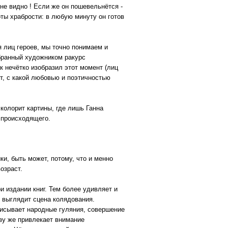
не видно ! Если же он пошевельнётся -
оты храбрости: в любую минуту он готов
 лиц героев, мы точно понимаем и
ыбранный художником ракурс
к нечётко изобразил этот момент (лиц
т, с какой любовью и поэтичностью
колорит картины, где лишь Ганна
 происходящего.
и, быть может, потому, что и менно
озраст.
 издании книг. Тем более удивляет и
о выглядит сцена колядования.
писывает народные гуляния, совершение
зу же привлекает внимание