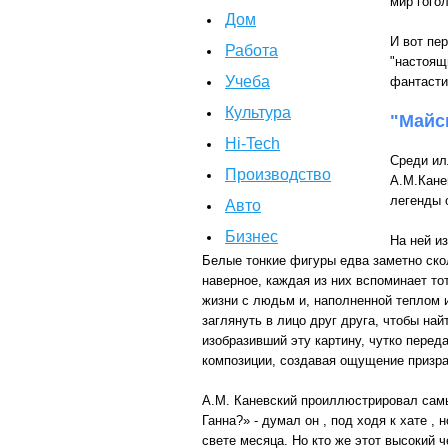
мир гого
Дом
И вот пер
Работа
"настоящ
Учеба
фантасти
Культура
"Майс
Hi-Tech
Среди ил
Производство
А.М.Кане
легенды 
Авто
Бизнес
На ней и
Белые тонкие фигуры едва заметно скол
наверное, каждая из них вспоминает тот
жизни с людьм и, наполненной теплом и 
заглянуть в лицо друг друга, чтобы на
изобразивший эту картину, чутко перед
композиции, создавая ощущение призр
А.М. Каневский проиллюстрировал самый
Ганна?» - думал он , под ходя к хате ,
свете месяца. Но кто же этот высокий ч