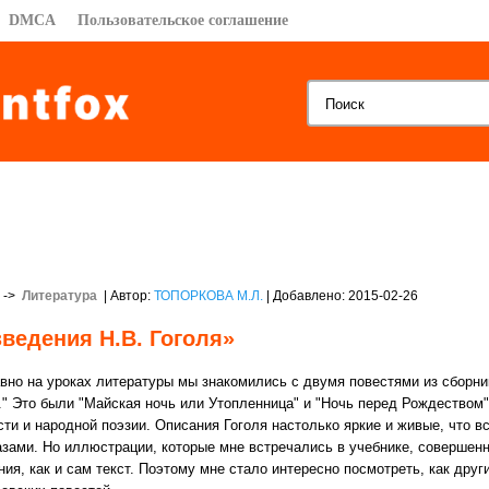
DMCA
Пользовательское соглашение
->
Литература
| Автор:
ТОПОРКОВА М.Л.
| Добавлено: 2015-02-26
ведения Н.В. Гоголя»
авно на уроках литературы мы знакомились с двумя повестями из сборник
." Это были "Майская ночь или Утопленница" и "Ночь перед Рождеством"
сти и народной поэзии. Описания Гоголя настолько яркие и живые, что 
азами. Но иллюстрации, которые мне встречались в учебнике, совершенн
ния, как и сам текст. Поэтому мне стало интересно посмотреть, как дру