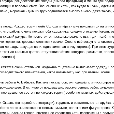
н есущих рождественские звёзды (символ праздника) и мешки для подар
олядки и весёлый смех. Заснеженные хаты , как будто в шубы , одеты м
 явно , морозная - дым из труб поднимается высоко в небо (даже такую,
 перед Рождеством»- полёт Солохи и чёрта - мне понравил ся на иллюс
я, что работы о чень похожи: оба художника, следуя описанию Гоголя, о
 схожий ракурс. Но посмотрите, насколько реально выглядит полёт «не
ю горизонта, деревья клонятся к земле. Словно всё вокруг становится
щая ло шадь, везущая сани, едва заметная внизу картины). При этом ху
и трёх ло кальных цветов, отсутствие чётких контуров, размытые, плав
 сангины) .
 кажется очень статичной. Художник тщательно выписывает одежду Сол
оизводит такого впечатления, какое возникает у нас при чтении Гоголя.
еть работы А. Бубнова. Как мне показалось, он подошёл к иллюстриров
происходящее. В отличае от предыдущих рассмотренных работ, художни
еннее душевное состояние каждого героя ( особенно главных действующи
Оксаны (на первой иллюстрации), гордость и решительность парубка, 
сё это легко «читается» по жестам, мимике, положениям фигур героев. 
ремени: одежда героев, внутреннее убранство хаты изображены с большо