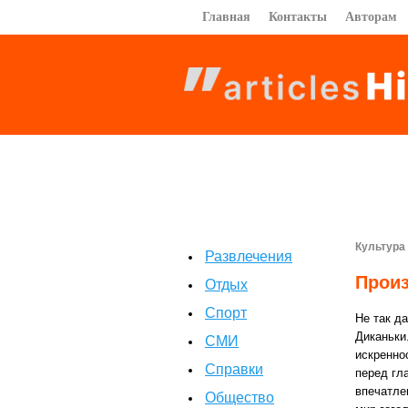
Главная
Контакты
Авторам
Культура
Развлечения
Произ
Отдых
Спорт
Не так д
Диканьки
СМИ
искренно
Справки
перед гл
впечатле
Общество