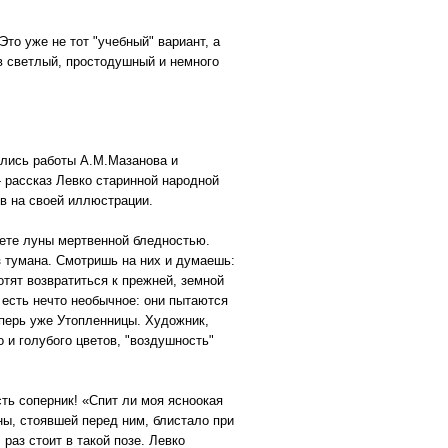
Это уже не тот "учебный" вариант, а
 в светлый, простодушный и немного
ились работы А.М.Мазанова и
 рассказ Левко старинной народной
в на своей иллюстрации.
вете луны мертвенной бледностью.
з тумана. Смотришь на них и думаешь:
отят возвратиться к прежней, земной
е есть нечто необычное: они пытаются
теперь уже Утопленницы. Художник,
 и голубого цветов, "воздушность"
ть соперник! «Спит ли моя ясноокая
нны, стоявшей перед ним, блистало при
раз стоит в такой позе. Левко