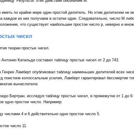
единицу. Результат этих действий обозначим M.
 иметь по крайне мере один простой делитель. Но этим делителем не мо
 на каждое из них получаем в остатке один. Следовательно, число M либ
положение, что существует наибольшее простое число p, неверно и множ
остых чисел
тия теории простых чисел.
о Антонио Катальди составил таблицу простых чисел от 2 до 743.
н Генрих Ламберт опубликовал таблицу наименьших делителей всех чисе
руд поистине колоссальные усилия, Ламберт гарантировал бессмертие то
 многие вычислители.
едо Бертран, исследуя таблицу простых чисел, в промежутке от 1 до 6
ере одно простое число. Например:
у числами 4 и 6 действительно одно простое число 5.
остое число 11.