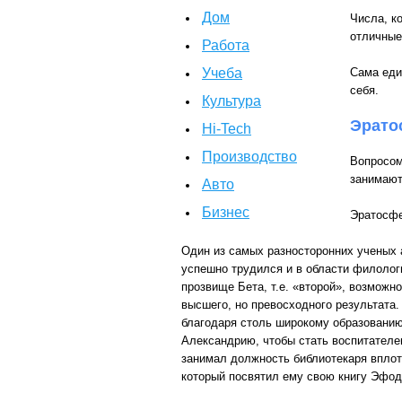
Дом
Числа, к
отличные
Работа
Учеба
Сама еди
себя.
Культура
Эрато
Hi-Tech
Производство
Вопросом
занимают
Авто
Бизнес
Эратосфен
Один из самых разносторонних ученых 
успешно трудился и в области филологи
прозвище Бета, т.е. «второй», возможн
высшего, но превосходного результата.
благодаря столь широкому образованию
Александрию, чтобы стать воспитателе
занимал должность библиотекаря вплот
который посвятил ему свою книгу Эфодик