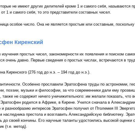
оторые не имеют других делителей кроме 1 и самого себя, называются п
 от 1 и самого себя, то это представители составных чисел.
ница особое число. Она не является простым или составным, поскольку
сфен Киренский
 изучения простых чисел, закономерности их появления и поиском само
ся очень давно. Первые сведения о простых числах, встречаются в труд
а Киренского (276 год до н.э. – 194 год до н.э.).
античности. Особенно прославили Эратосфена труды по астрономии, гео
и, поэзии, музыки и философии, за что современники дали ему прозвище
о, также не содержит ничего уничижительного: им желали показать, что 
 Эратосфен родился в Африке, в Кирене. Учился сначала в Александрии
 и разнообразию интересов Эратосфен получил от Птолемея III Эвергет
м наследника престола и возглавить Александрийскую библиотеку. Эра
ь до своей кончины. Его научные таланты удостоились высокой оценки
 (т.е. метод).