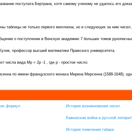
азвание постулата Бертрана, хотя самому ученому не удалось его доказ
ны таблицы не только первого миллиона, но и следующих за ним чисел,
общение о поступлении в Венскую академию 7 больших томов рукописных
Кулик, профессор высшей математики Пражского университета.
 числа вида Мр = 2р -1 , где р - простое число.
енна по имени французского монаха Мерена Мерсенна (1588-1648), одн
ких формул
История возникновения чисел
Кавказская война в русской литерат
История появления табака