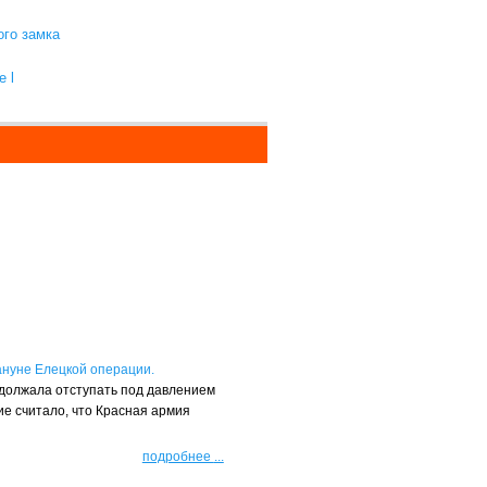
ого замка
 l
ануне Елецкой операции.
одолжала отступать под давлением
е считало, что Красная армия
подробнее
...