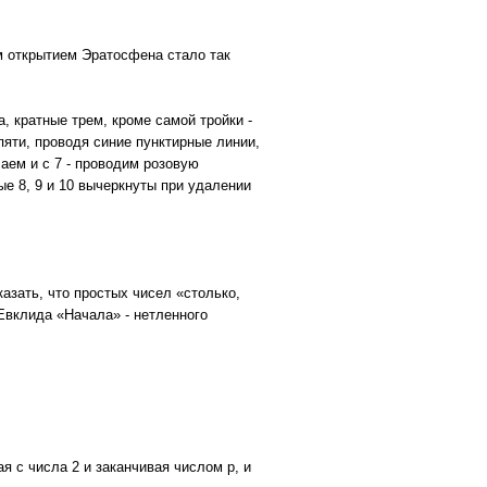
 открытием Эратосфена стало так
, кратные трем, кроме самой тройки -
пяти, проводя синие пунктирные линии,
лаем и с 7 - проводим розовую
ые 8, 9 и 10 вычеркнуты при удалении
азать, что простых чисел «столько,
 Евклида «Начала» - нетленного
 с числа 2 и заканчивая числом p, и