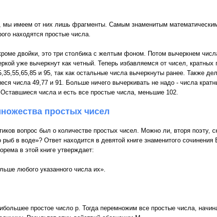
, мы имеем от них лишь фрагменты. Самым знаменитым математическим
ого находятся простые числа.
роме двойки, это три столбика с желтым фоном. Потом вычеркнем числа
еркой уже вычеркнут как четный. Теперь избавляемся от чисел, кратных 
,35,55,65,85 и 95, так как остальные числа вычеркнуты ранее. Также де
ся числа 49,77 и 91. Больше ничего вычеркивать не надо - числа кратн
 Оставшиеся числа и есть все простые числа, меньшие 102.
множества простых чисел
ов вопрос был о количестве простых чисел. Можно ли, вторя поэту, ск
ко рыб в воде»? Ответ находится в девятой книге знаменитого сочинения
орема в этой книге утверждает:
льше любого указанного числа их».
большее простое число p. Тогда перемножим все простые числа, начиная