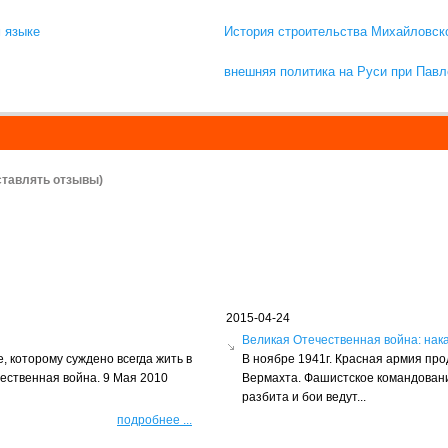
 языке
История строительства Михайловск
внешняя политика на Руси при Павле
ставлять отзывы)
2015-04-24
ы
Великая Отечественная война: нак
, которому суждено всегда жить в
В ноябре 1941г. Красная армия пр
чественная война. 9 Мая 2010
Вермахта. Фашистское командовани
разбита и бои ведут...
подробнее
...