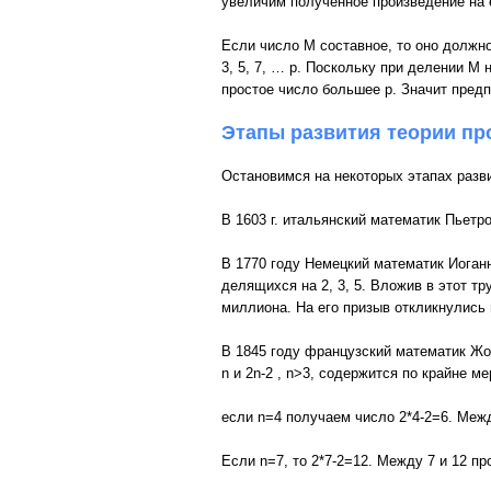
увеличим полученное произведение на 
Если число M составное, то оно должно
3, 5, 7, … p. Поскольку при делении M
простое число большее p. Значит пред
Этапы развития теории пр
Остановимся на некоторых этапах разви
В 1603 г. итальянский математик Пьетр
В 1770 году Немецкий математик Иоган
делящихся на 2, 3, 5. Вложив в этот т
миллиона. На его призыв откликнулись
В 1845 году французский математик Жоз
n и 2n-2 , n>3, содержится по крайне м
если n=4 получаем число 2*4-2=6. Межд
Если n=7, то 2*7-2=12. Между 7 и 12 пр