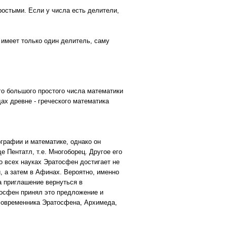
ростыми. Если у числа есть делители,
 имеет только один делитель, саму
го большого простого числа математики
ах древне - греческого математика
графии и математике, однако он
 Пентатл, т.е. Многоборец. Другое его
во всех науках Эратосфен достигает не
, а затем в Афинах. Вероятно, именно
а приглашение вернуться в
тосфен принял это предложение и
 современника Эратосфена, Архимеда,