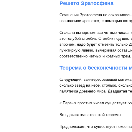
Решето Эратосфена
Сочинения Эратосфена не сохранились
называемое «решето», с помощью котор
Сначала вычеркнем все четные числа, к
это голубой столбик. Столбик под шест
впрочем, надо будет отметить только 25
пунктирную линию, вычеркивая оставшие
соответственно четных и кратных трем.
Теорема о бесконечности 
Следующий, заинтересовавший математик
сколько звезд на небе, столько, сколь
памятника древнего мира. Двадцатая те
« Первых простых чисел существует бо
Вот доказательство этой теоремы.
Предположим, что существует некое наи