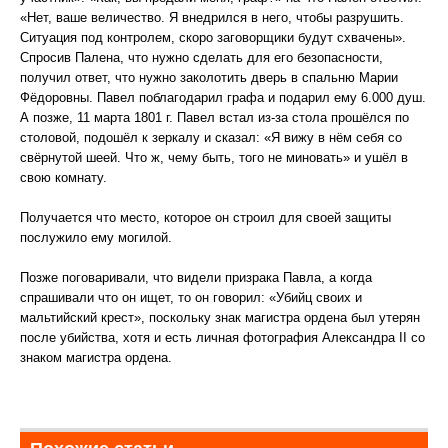
«Нет, ваше величество. Я внедрился в него, чтобы разрушить.
Ситуация под контролем, скоро заговорщики будут схвачены».
Спросив Палена, что нужно сделать для его безопасности,
получил ответ, что нужно заколотить дверь в спальню Марии
Фёдоровны. Павел поблагодарил графа и подарил ему 6.000 душ.
А позже, 11 марта 1801 г. Павел встал из-за стола прошёлся по
столовой, подошёл к зеркалу и сказал: «Я вижу в нём себя со
свёрнутой шеей. Что ж, чему быть, того не миновать» и ушёл в
свою комнату.
Получается что место, которое он строил для своей защиты
послужило ему могилой.
Позже поговаривали, что видели призрака Павла, а когда
спрашивали что он ищет, то он говорил: «Убийц своих и
мальтийский крест», поскольку знак магистра ордена был утерян
после убийства, хотя и есть личная фотография Александра II со
знаком магистра ордена.