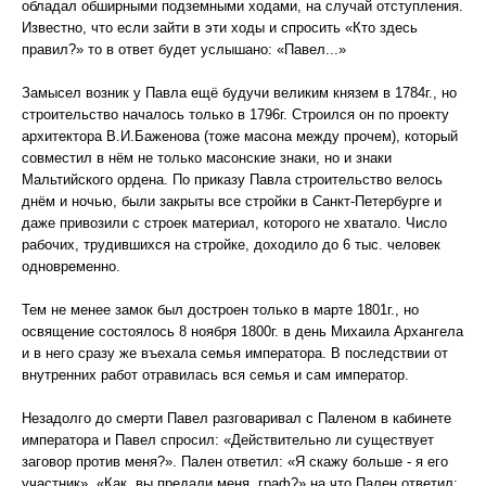
обладал обширными подземными ходами, на случай отступления.
Известно, что если зайти в эти ходы и спросить «Кто здесь
правил?» то в ответ будет услышано: «Павел...»
Замысел возник у Павла ещё будучи великим князем в 1784г., но
строительство началось только в 1796г. Строился он по проекту
архитектора В.И.Баженова (тоже масона между прочем), который
совместил в нём не только масонские знаки, но и знаки
Мальтийского ордена. По приказу Павла строительство велось
днём и ночью, были закрыты все стройки в Санкт-Петербурге и
даже привозили с строек материал, которого не хватало. Число
рабочих, трудившихся на стройке, доходило до 6 тыс. человек
одновременно.
Тем не менее замок был достроен только в марте 1801г., но
освящение состоялось 8 ноября 1800г. в день Михаила Архангела
и в него сразу же въехала семья императора. В последствии от
внутренних работ отравилась вся семья и сам император.
Незадолго до смерти Павел разговаривал с Паленом в кабинете
императора и Павел спросил: «Действительно ли существует
заговор против меня?». Пален ответил: «Я скажу больше - я его
участник». «Как, вы предали меня, граф?» на что Пален ответил: