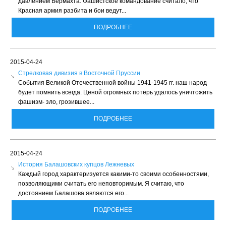
давлением Вермахта. Фашистское командование считало, что
Красная армия разбита и бои ведут...
ПОДРОБНЕЕ
2015-04-24
Стрелковая дивизия в Восточной Пруссии
События Великой Отечественной войны 1941-1945 гг. наш народ
будет помнить всегда. Ценой огромных потерь удалось уничтожить
фашизм- зло, грозившее...
ПОДРОБНЕЕ
2015-04-24
История Балашовских купцов Лежневых
Каждый город характеризуется какими-то своими особенностями,
позволяющими считать его неповторимым. Я считаю, что
достоянием Балашова являются его...
ПОДРОБНЕЕ