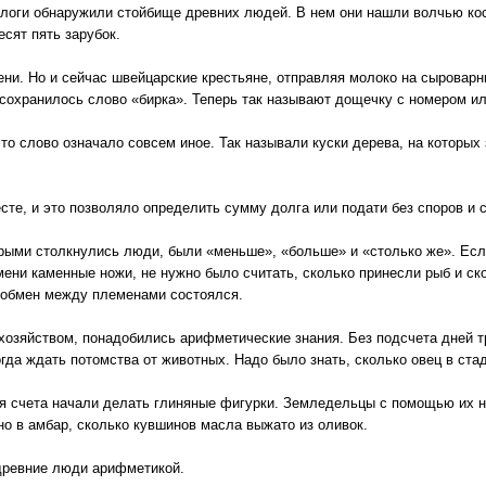
ологи обнаружили стойбище древних людей. В нем они нашли волчью кост
есят пять зарубок.
ени. Но и сейчас швейцарские крестьяне, отправляя молоко на сыровар
 сохранилось слово «бирка». Теперь так называют дощечку с номером и
это слово означало совсем иное. Так называли куски дерева, на которы
сте, и это позволяло определить сумму долга или подати без споров и
орыми столкнулись люди, были «меньше», «больше» и «столько же». Ес
ени каменные ножи, не нужно было считать, сколько принесли рыб и ск
 обмен между племенами состоялся.
хозяйством, понадобились арифметические знания. Без подсчета дней т
огда ждать потомства от животных. Надо было знать, сколько овец в ста
ля счета начали делать глиняные фигурки. Земледельцы с помощью их н
о в амбар, сколько кувшинов масла выжато из оливок.
 древние люди арифметикой.