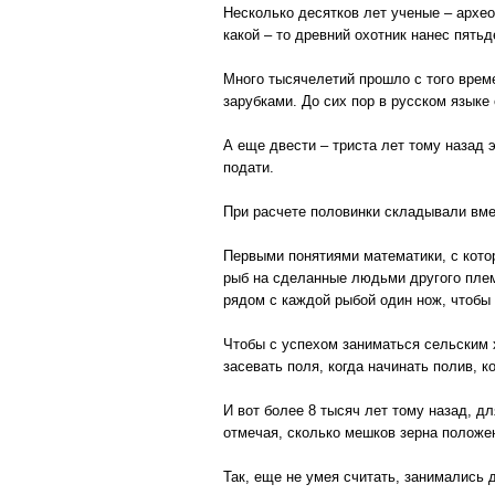
Несколько десятков лет ученые – архе
какой – то древний охотник нанес пятьд
Много тысячелетий прошло с того врем
зарубками. До сих пор в русском языке
А еще двести – триста лет тому назад 
подати.
При расчете половинки складывали вме
Первыми понятиями математики, с кот
рыб на сделанные людьми другого плем
рядом с каждой рыбой один нож, чтобы
Чтобы с успехом заниматься сельским 
засевать поля, когда начинать полив, к
И вот более 8 тысяч лет тому назад, д
отмечая, сколько мешков зерна положен
Так, еще не умея считать, занимались