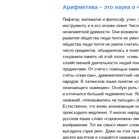
Арифметика – это наука о 
Пифагор, математик и философ, учил, 
инструменту и в его основе лежит Числ
незапамятной древности. Они возникли 
развития общества люди почти не умели
общества люди почти не умели считать.
число предметов, объединялась в поня
сохранили память об этой эпохе: «семь 
хозяйственной деятельности людей пон
предметами. От счёта с помощью камеш
счёты «сван-пан», древнеегипетский «а
народов. В латинском языке понятие «сч
означающего «камешек». Особую роль и
и отличался большой подвижностью. Яз
названий, «показывались на пальцах» (
Естественно, что вновь возникающие на
происходило медленно. У многих народ
русском языке слово «сороконожка» им
воображение. Тот же смысл имеет слово 
высидела сорок реп». Даже на этих при
десяти десятков и создаётся название д