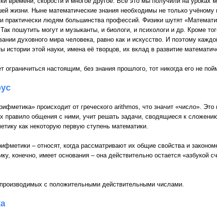
ки времени, скорости и многое другое. Всё это мы получили на уроках м
ей жизни. Ныне математические знания необходимы не только учёному и 
 и практически людям большинства профессий. Физики шутят «Математик
Так пошутить могут и музыканты, и биологи, и психологи и др. Кроме то
ании духовного мира человека, равно как и искусство. И поэтому каждо
ы истории этой науки, имена её творцов, их вклад в развитие математич
ет ограничиться настоящим, без знания прошлого, тот никогда его не по
рус
рифметика» происходит от греческого arithmos, что значит «число». Это
х правило общения с ними, учит решать задачи, сводящиеся к сложени
етику как некоторую первую ступень математики.
рифметики – относят, когда рассматривают их общие свойства и законом
ику, конечно, имеет основания – она действительно остается «азбукой с
производимых с положительными действительными числами.
ка