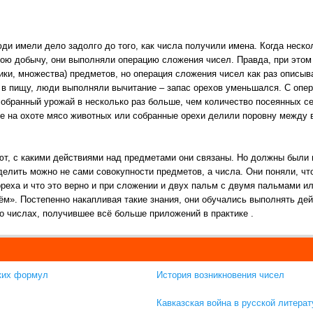
и имели дело задолго до того, как числа получили имена. Когда неско
ою добычу, они выполняли операцию сложения чисел. Правда, при этом
тики, множества) предметов, но операция сложения чисел как раз описы
а в пищу, люди выполняли вычитание – запас орехов уменьшался. С оп
 собранный урожай в несколько раз больше, чем количество посеянных с
ытое на охоте мясо животных или собранные орехи делили поровну между
ют, с какими действиями над предметами они связаны. Но должны были 
делить можно не сами совокупности предметов, а числа. Они поняли, чт
ореха и что это верно и при сложении и двух пальм с двумя пальмами и
рём». Постепенно накапливая такие знания, они обучались выполнять д
о числах, получившее всё больше приложений в практике .
ких формул
История возникновения чисел
Кавказская война в русской литерат