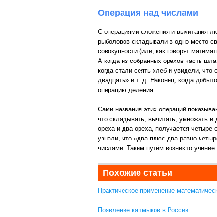
Операция над числами
С операциями сложения и вычитания люд
рыболовов складывали в одно место св
совокупности (или, как говорят матема
А когда из собранных орехов часть шл
когда стали сеять хлеб и увидели, что
двадцать» и т. д. Наконец, когда доб
операцию деления.
Сами названия этих операций показыва
что складывать, вычитать, умножать и 
ореха и два ореха, получается четыре 
узнали, что «два плюс два равно четы
числами. Таким путём возникло учение 
Похожие статьи
Практическое применение математичес
Появление калмыков в России