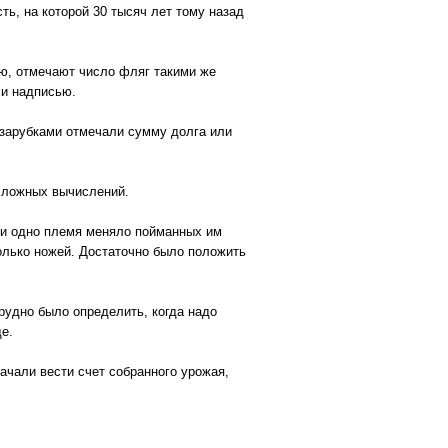
ь, на которой 30 тысяч лет тому назад
ню, отмечают число фляг такими же
ли надписью.
х зарубками отмечали сумму долга или
 сложных вычислений.
ли одно племя меняло пойманных им
олько ножей. Достаточно было положить
рудно было определить, когда надо
де.
ачали вести счет собранного урожая,