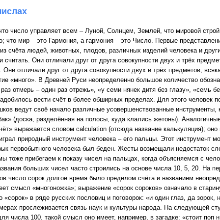
числах
что число управляет всем – Луной, Солнцем, Землей, что мировой стр
о; что мир – это Гармония, а гармония – это Число. Первые представле
из счёта людей, животных, плодов, различных изделий человека и друг
 считать. Они отличали друг от друга совокупности двух и трёх предме
 Они отличали друг от друга совокупности двух и трёх предметов; вся
тие «много». В Древней Руси неопределенно большое количество обозн
раз отмерь – один раз отрежь», «у семи нянек дитя без глазу», «семь б
адобилось вести счёт в более обширных пределах. Для этого человек 
ков ведут своё начало различные усовершенствованные инструменты, ка
бак» (доска, разделённая на полосы, куда клались жетоны). Аналогичн
ёт» выражается словом calculation (отсюда название калькуляция); оно 
грал природный инструмент человека – его пальцы. Этот инструмент мо
ык первобытного человека был беден. Жесты возмещали недостаток сло
мы тоже прибегаем к показу чисел на пальцах, когда объясняемся с чел
звания больших чисел часто строились на основе числа 10, 5, 20. На п
ов число сорок долгое время было пределом счёта и названием неопред
еет смысл «многоножка»; выражение «сорок сороков» означало в старин
«сорок» в ряде русских пословиц и поговорок: «и один глаз, да зорок, н
мерах прослеживается связь наук и культуры народа. На следующей сту
ля числа 100. такой смысл оно имеет, например, в загадке: «стоит поп ни