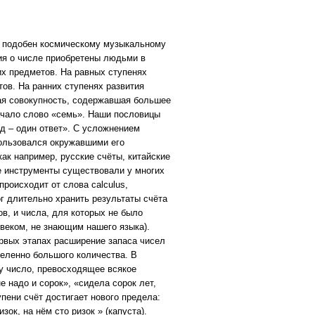
ой подобен космическому музыкальному
ния о числе приобретены людьми в
их предметов. На равных ступенях
тов. На ранних ступенях развития
кая совокупность, содержавшая большее
ачало слово «семь». Наши пословицы
ед – один ответ». С усложнением
пользовался окружавшими его
к например, русские счёты, китайские
ые инструменты существовали у многих
происходит от слова calculus,
г длительно хранить результаты счёта
в, и числа, для которых не было
овеком, не знающим нашего языка).
ервых этапах расширение запаса чисел
еленно большого количества. В
у число, превосходящее всякое
е надо и сорок», «сидела сорок лет,
пени счёт достигает нового предела:
зок, на нём сто ризок » (капуста).