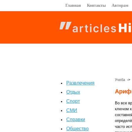
Главная
Контакты
Авторам
Учеба
->
Развлечения
Ариф
Отдых
Спорт
Во все в
ключом к
СМИ
составно
Справки
определё
часто ис
Общество