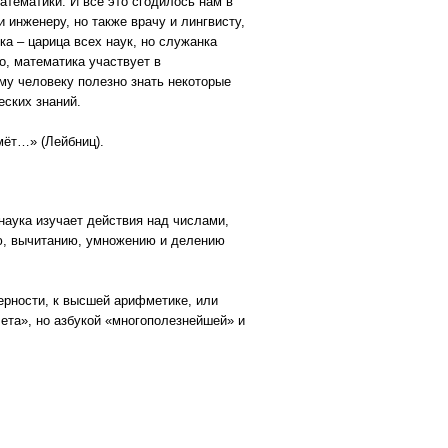
атематики. И всё это сгодилось нам в
инженеру, но также врачу и лингвисту,
а – царица всех наук, но служанка
го, математика участвует в
му человеку полезно знать некоторые
еских знаний.
ймёт…» (Лейбниц).
 наука изучает действия над числами,
ю, вычитанию, умножению и делению
ерности, к высшей арифметике, или
чета», но азбукой «многополезнейшей» и