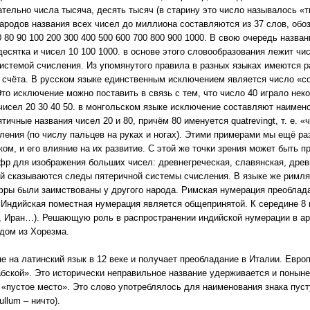
тельно числа тысяча, десять тысяч (в старину это число называлось «
ародов названия всех чисел до миллиона составляются из 37 слов, обозн
70 80 90 100 200 300 400 500 600 700 800 900 1000. В свою очередь назва
десятка и чисел 10 100 1000. в основе этого словообразования лежит чи
истемой счисления. Из упомянутого правила в разных языках имеются
 счёта. В русском языке единственным исключением является число «со
то исключение можно поставить в связь с тем, что число 40 играло нек
исел 20 30 40 50. в монгольском языке исключение составляют наименов
ичные названия чисел 20 и 80, причём 80 именуется quatrevingt, т. е. 
сления (по числу пальцев на руках и ногах). Этими примерами мы ещё р
ом, и его влияние на их развитие. С этой же точки зрения может быть 
ифр для изображения больших чисел: древнегреческая, славянская, древ
ей сказываются следы пятеричной системы счисления. В языке же римля
фры были заимствованы у другого народа. Римская нумерация преобладал
 Индийская поместная нумерация является общепринятой. К середине 8 
ет, Иран…). Решающую роль в распространении индийской нумерации в ар
дом из Хорезма.
е на латинский язык в 12 веке и получает преобладание в Италии. Евр
бской». Это исторически неправильное название удерживается и поныне
«пустое место». Это слово употреблялось для наименования знака пус
llum – ничто).