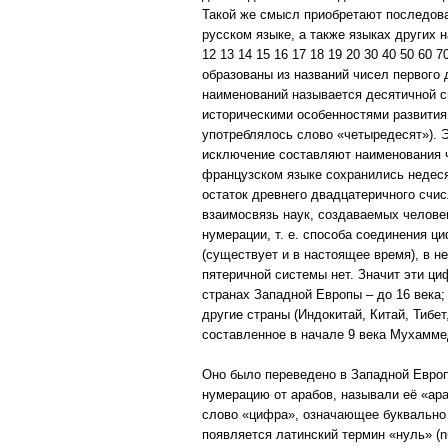
Такой же смысл приобретают последова
русском языке, а также языках других н
12 13 14 15 16 17 18 19 20 30 40 50 60 
образованы из названий чисел первого 
наименований называется десятичной с
историческими особенностями развития
употреблялось слово «четыредесят»). Э
исключение составляют наименования ч
французском языке сохранились недесят
остаток древнего двадцатеричного счи
взаимосвязь наук, создаваемых человек
нумерации, т. е. способа соединения ц
(существует и в настоящее время), в н
пятеричной системы нет. Значит эти ци
странах Западной Европы – до 16 века;
другие страны (Индокитай, Китай, Тиб
составленное в начале 9 века Мухамме
Оно было переведено в Западной Европ
нумерацию от арабов, называли её «ара
слово «цифра», означающее буквально 
появляется латинский термин «нуль» (nu