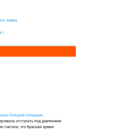
ого замка
 l
ануне Елецкой операции.
одолжала отступать под давлением
е считало, что Красная армия