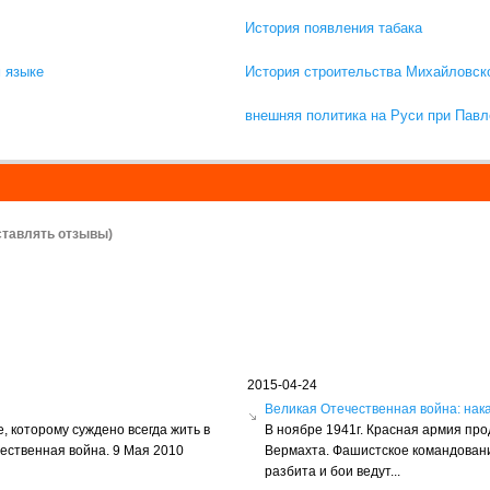
История появления табака
 языке
История строительства Михайловск
внешняя политика на Руси при Павле
ставлять отзывы)
2015-04-24
ы
Великая Отечественная война: нак
, которому суждено всегда жить в
В ноябре 1941г. Красная армия пр
чественная война. 9 Мая 2010
Вермахта. Фашистское командовани
разбита и бои ведут...