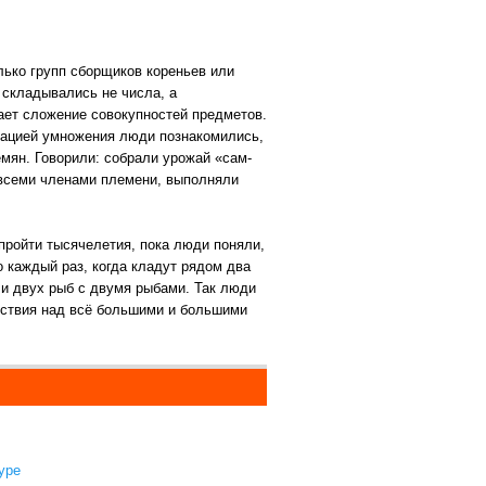
лько групп сборщиков кореньев или
 складывались не числа, а
вает сложение совокупностей предметов.
ерацией умножения люди познакомились,
емян. Говорили: собрали урожай «сам-
 всеми членами племени, выполняли
пройти тысячелетия, пока люди поняли,
о каждый раз, когда кладут рядом два
ли двух рыб с двумя рыбами. Так люди
ействия над всё большими и большими
уре