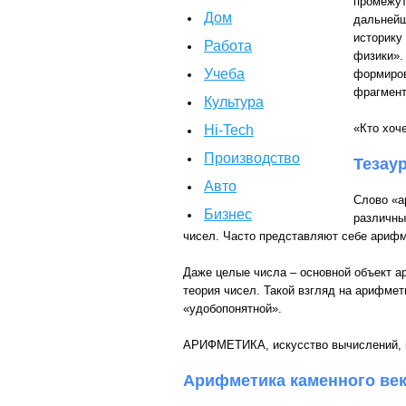
промежут
Дом
дальнейш
историку
Работа
физики». 
Учеба
формиров
фрагмент
Культура
«Кто хоч
Hi-Tech
Производство
Тезау
Авто
Слово «а
Бизнес
различны
чисел. Часто представляют себе арифм
Даже целые числа – основной объект а
теория чисел. Такой взгляд на арифмет
«удобопонятной».
АРИФМЕТИКА, искусство вычислений, 
Арифметика каменного ве