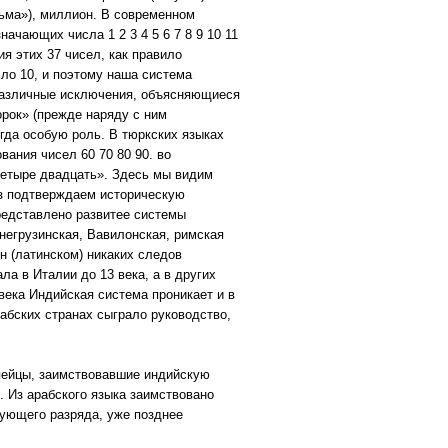
тьма»), миллион. В современном
ачающих числа 1 2 3 4 5 6 7 8 9 10 11
ния этих 37 чисел, как правило
сло 10, и поэтому наша система
 различные исключения, объясняющиеся
рок» (прежде наряду с ним
огда особую роль. В тюркских языках
ания чисел 60 70 80 90. во
«четыре двадцать». Здесь мы видим
аз подтверждаем историческую
представлено развитее системы
негрузинская, Вавилонская, римская
н (латинском) никаких следов
а в Италии до 13 века, а в других
века Индийская система проникает и в
абских странах сыграло руководство,
опейцы, заимствовавшие индийскую
. Из арабского языка заимствовано
тующего разряда, уже позднее