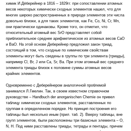
химик И.Дёберейнер в 1816 – 1829гг. при сопоставлении атомных
весов некоторых химически сходных элементов нашел, что для
многих широко распространенных в природе элементов эти числа
довольно близки, а для таких элементов, как Fe, Co, Ni, Cr, Mn,
они практически одинаковы. Кроме того, он отметил, что
относительный атомный вес SrO представляет собой
приблизительное среднее арифметическое из атомных весов CaO
и ВаО. На этой основе Деберейнер предложил закон триад,
состоящий в том, что сходные по химическим свойствам
элементы могут быть сведены в группы по три элемента (триады),
например Cl, Br, J или Са, Sr, Ва. При этом атомный вес среднего
элемента триады близок к половине суммы атомных весов
крайних элементов.
Одновременно с Деберейнером аналогичной проблемой
занимался Л.Гмелин. Так, в своем известном справочном
руководстве – Handbuch der anorganischen Chemie он привел
таблицу химически сходных элементов, расставленных по
группам в определенном порядке. Но принцип построения его
таблицы был несколько иным (прил. таб. 2). Вверху таблицы, вне
групп элементов, были расположены три базисных элемента – O,
N, H. Под ними расставлены триады, тетрады и пентады, причем