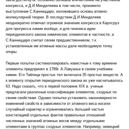
конгресса, и Д.И.Менделеева в том числе, произвело
выступление С.Канниццаро, изложившего основы атомно-
молекулярной теории. В последствии Д.И.Менделеев
неоднократно отмечал огромное значение конгресса в Карлсруэ
для прогресса химии вообще, и для генезиса идеи
периодического закона химических элементов в частности, а
С.Канниццаро считал своим предшественником, т.к.
установленные им атомные массы дали необходимую точку
опоры.
Первые попытки систематизировать известные к тому времени
элементы предпринял в 1789г. А.Лавуазье в своем учебнике
химии. Его Таблица простых тел включала 35 простых веществ. А
к моменту открытия периодического закона их уже насчитывалось
63. Надо сказать, что в первой половине XIX в. ученые
предлагали различные классификации элементов, сходных по
своим свойствам. Однако попытки установить закономерности
изменений свойств в зависимости от атомного веса носили
случайный характер и ограничивались большей частью
констатацией отдельных фактов правильных отношений
численных значений атомных весов между отдельными
элементами в группах сходных элементов. Например, немецкий