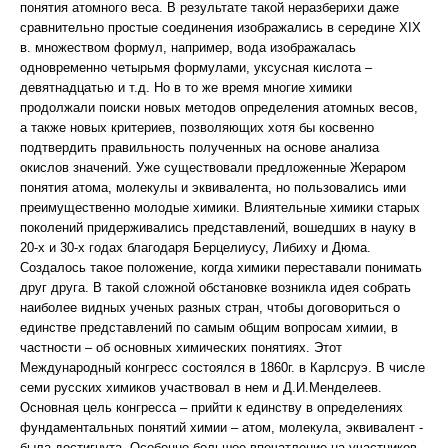
понятия атомного веса. В результате такой неразберихи даже
сравнительно простые соединения изображались в середине XIX
в. множеством формул, например, вода изображалась
одновременно четырьмя формулами, уксусная кислота –
девятнадцатью и т.д. Но в то же время многие химики
продолжали поиски новых методов определения атомных весов,
а также новых критериев, позволяющих хотя бы косвенно
подтвердить правильность полученных на основе анализа
окислов значений. Уже существовали предложенные Жераром
понятия атома, молекулы и эквивалента, но пользовались ими
преимущественно молодые химики. Влиятельные химики старых
поколений придерживались представлений, вошедших в науку в
20-х и 30-х годах благодаря Берцелиусу, Либиху и Дюма.
Создалось такое положение, когда химики переставали понимать
друг друга. В такой сложной обстановке возникла идея собрать
наиболее видных ученых разных стран, чтобы договориться о
единстве представлений по самым общим вопросам химии, в
частности – об основных химических понятиях. Этот
Международный конгресс состоялся в 1860г. в Карлсруэ. В числе
семи русских химиков участвовал в нем и Д.И.Менделеев.
Основная цель конгресса – прийти к единству в определениях
фундаментальных понятий химии – атом, молекула, эквивалент -
была достигнута. Особенно большое впечатление на участников