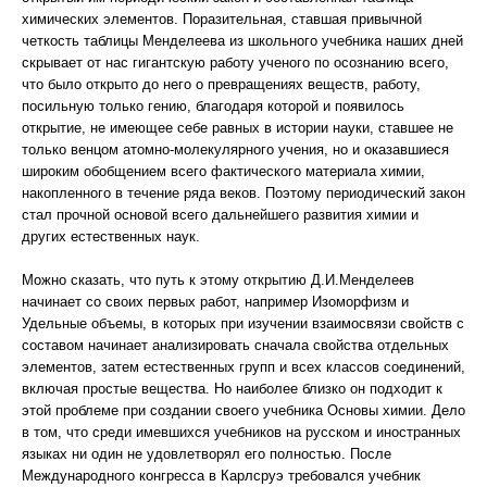
химических элементов. Поразительная, ставшая привычной
четкость таблицы Менделеева из школьного учебника наших дней
скрывает от нас гигантскую работу ученого по осознанию всего,
что было открыто до него о превращениях веществ, работу,
посильную только гению, благодаря которой и появилось
открытие, не имеющее себе равных в истории науки, ставшее не
только венцом атомно-молекулярного учения, но и оказавшиеся
широким обобщением всего фактического материала химии,
накопленного в течение ряда веков. Поэтому периодический закон
стал прочной основой всего дальнейшего развития химии и
других естественных наук.
Можно сказать, что путь к этому открытию Д.И.Менделеев
начинает со своих первых работ, например Изоморфизм и
Удельные объемы, в которых при изучении взаимосвязи свойств с
составом начинает анализировать сначала свойства отдельных
элементов, затем естественных групп и всех классов соединений,
включая простые вещества. Но наиболее близко он подходит к
этой проблеме при создании своего учебника Основы химии. Дело
в том, что среди имевшихся учебников на русском и иностранных
языках ни один не удовлетворял его полностью. После
Международного конгресса в Карлсруэ требовался учебник