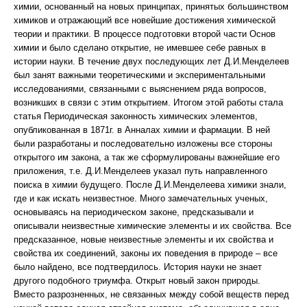
химии, основанный на новых принципах, принятых большинством
химиков и отражающий все новейшие достижения химической
теории и практики. В процессе подготовки второй части Основ
химии и было сделано открытие, не имевшее себе равных в
истории науки. В течение двух последующих лет Д.И.Менделеев
был занят важными теоретическими и экспериментальными
исследованиями, связанными с выяснением ряда вопросов,
возникших в связи с этим открытием. Итогом этой работы стала
статья Периодическая законность химических элементов,
опубликованная в 1871г. в Анналах химии и фармации. В ней
были разработаны и последовательно изложены все стороны
открытого им закона, а так же сформулированы важнейшие его
приложения, т.е. Д.И.Менделеев указал путь направленного
поиска в химии будущего. После Д.И.Менделеева химики знали,
где и как искать неизвестное. Много замечательных ученых,
основываясь на периодическом законе, предсказывали и
описывали неизвестные химические элементы и их свойства. Все
предсказанное, новые неизвестные элементы и их свойства и
свойства их соединений, законы их поведения в природе – все
было найдено, все подтвердилось. История науки не знает
другого подобного триумфа. Открыт новый закон природы.
Вместо разрозненных, не связанных между собой веществ перед