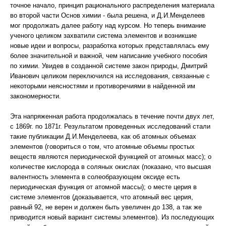
точное начало, принцип рационального распределения материала
во второй части Основ химии - была решена, и Д.И.Менделеев
мог продолжать далее работу над курсом. Но теперь внимание
ученого целиком захватили система элементов и возникшие
новые идеи и вопросы, разработка которых представлялась ему
более значительной и важной, чем написание учебного пособия
по химии. Увидев в созданной системе закон природы, Дмитрий
Иванович целиком переключился на исследования, связанные с
некоторыми неясностями и противоречиями в найденной им
закономерности.
Эта напряженная работа продолжалась в течение почти двух лет,
с 1869г. по 1871г. Результатом проведенных исследований стали
такие публикации Д.И.Менделеева, как об атомных объемах
элементов (говориться о том, что атомные объемы простых
веществ являются периодической функцией от атомных масс); о
количестве кислорода в соляных окислах (показано, что высшая
валентность элемента в солеобразующем оксиде есть
периодическая функция от атомной массы); о месте церия в
системе элементов (доказывается, что атомный вес церия,
равный 92, не верен и должен быть увеличен до 138, а так же
приводится новый вариант системы элементов). Из последующих