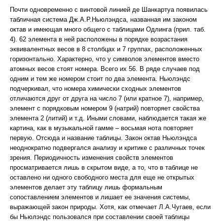
Почти одновременно с винтовой линией де Шанкартуа появилась
табличная система Дж.А.Р.Ньюлэндса, названная им законом
октав и имеющая много общего с таблицами Одлинга (прил. таб.
4). 62 элемента в ней расположены в порядке возрастания
эквивалентных весов в 8 столбцах и 7 группах, расположенных
горизонтально. Характерно, что у символов элементов вместо
атомных весов стоят номера. Всего их 56. В ряде случаев под
одним и тем же номером стоит по два элемента. Ньюлэндс
подчеркивал, что номера химически сходных элементов
отличаются друг от друга на число 7 (или кратное 7), например,
элемент с порядковым номером 9 (натрий) повторяет свойства
элемента 2 (литий) и т.д. Иными словами, наблюдается такая же
картина, как в музыкальной гамме – восьмая нота повторяет
первую. Отсюда и название таблицы. Закон октав Ньюлэндса
неоднократно подвергался анализу и критике с различных точек
зрения. Периодичность изменения свойств элементов
просматривается лишь в скрытом виде, а то, что в таблице не
оставлено ни одного свободного места для еще не открытых
элементов делает эту таблицу лишь формальным
сопоставлением элементов и лишает ее значения системы,
выражающей закон природы. Хотя, как отмечает Л.А.Чугаев, если
бы Ньюлэндс пользовался при составлении своей таблицы