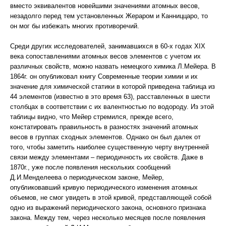
вместо эквивалентов новейшими значениями атомных весов,
незадолго перед тем установленных Жераром и Канниццаро, то
он мог бы избежать многих противоречий.
Среди других исследователей, занимавшихся в 60-х годах XIX
века сопоставлениями атомных весов элементов с учетом их
различных свойств, можно назвать немецкого химика Л.Мейера. В
1864г. он опубликовал книгу Современные теории химии и их
значение для химической статики в которой приведена таблица из
44 элементов (известно в это время 63), расставленных в шести
столбцах в соответствии с их валентностью по водороду. Из этой
таблицы видно, что Мейер стремился, прежде всего,
констатировать правильность в разностях значений атомных
весов в группах сходных элементов. Однако он был далек от
того, чтобы заметить наиболее существенную черту внутренней
связи между элементами – периодичность их свойств. Даже в
1870г., уже после появления нескольких сообщений
Д.И.Менделеева о периодическом законе, Мейер,
опубликовавший кривую периодического изменения атомных
объемов, не смог увидеть в этой кривой, представляющей собой
одно из выражений периодического закона, основного признака
закона. Между тем, через несколько месяцев после появления