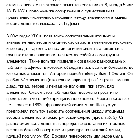
атомных весах у некоторых элементов составляет 8, иногда 5 или
18. В 1851г. подобные же соображения о существовании
правильных численных отношений между значениями атомных
весов элементов высказал Ж.Б.Дюма.
В 60-х годах XIX в. появились сопоставления атомных и
эквивалентных весов и химических свойств элементов несколько
иного рода. Наряду с сопоставлениями свойств элементов в
группах стали сопоставляться между собой и сами группы
элементов. Такие попытки привели к созданию разнообразных
таблиц и графиков, в которых объединялись все или большинство
известных элементов. Автором первой таблицы был В.Одлинг. Он
разбил 57 элементов (в конечном варианте) на 17 групп – монад,
диад, триад, тетрад и пентад не включив, при этом, ряд
элементов. Смысл этой таблицы был довольно прост и не
представлял чего-либо принципиально нового. Через несколько
лет, точнее в 1862г., французский химик Б. де Шанкуртуа
предпринял попытку выразить соотношения между атомными
весами элементов в геометрической форме (прил. таб. 3). Он
расположил все элементы в порядке возрастания их атомных
весов на боковой поверхности цилиндра по винтовой линии,
идущей под углом 45о. Боковая поверхность цилиндра была