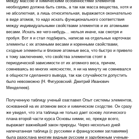
между массою и химическими особенностями элементов
необходимо должна быть связь, а так как масса вещества, хотя и
не абсолютная, а лишь относительная, выражается окончательно
в виде атомов, то надо искать функционального соответствия
между индивидуальными свойствами элементов и их атомными
весами. Искать же чего-нибудь… нельзя иначе, как смотря и
пробуя. Вот я и стал подбирать, написав на отдельных карточках
элементы с их атомными весами и коренными свойствами,
сходные элементы и близкие атомные веса, что быстро и привело
к тому заключению, что свойства элементов стоят в
периодической зависимости от их атомного веса, причем,
сомневаясь во многих неясностях, я ни на минуту не сомневался
в общности сделанного вывода, так как случайности допустить
было невозможно (Н. Фигуровский. Дмитрий Иванович
Менделеев).
Полученную таблицу ученый озаглавил Опыт системы элементов,
основанной на их атомном весе и химическом сходстве. Он сразу
же увидел, что эта таблица не только дает основу логического
плана второй части курса Основы химии, но, прежде всего,
выражает важнейший закон природы. Через несколько дней
напечатанная таблица (с русскими и французскими заглавиями)
была разослана многим видным русским и зарубежным ученым-