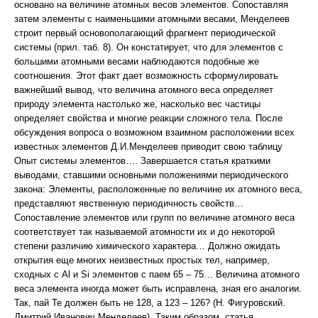
основано на величине атомных весов элементов. Сопоставляя
затем элементы с наименьшими атомными весами, Менделеев
строит первый основополагающий фрагмент периодической
системы (прил. таб. 8). Он констатирует, что для элементов с
большими атомными весами наблюдаются подобные же
соотношения. Этот факт дает возможность сформулировать
важнейший вывод, что величина атомного веса определяет
природу элемента настолько же, насколько вес частицы
определяет свойства и многие реакции сложного тела. После
обсуждения вопроса о возможном взаимном расположении всех
известных элементов Д.И.Менделеев приводит свою таблицу
Опыт системы элементов…. Завершается статья краткими
выводами, ставшими основными положениями периодического
закона: Элементы, расположенные по величине их атомного веса,
представляют явственную периодичность свойств…
Сопоставление элементов или групп по величине атомного веса
соответствует так называемой атомности их и до некоторой
степени различию химического характера… Должно ожидать
открытия еще многих неизвестных простых тел, например,
сходных с Al и Si элементов с паем 65 – 75… Величина атомного
веса элемента иногда может быть исправлена, зная его аналогии.
Так, пай Те должен быть не 128, а 123 – 126? (Н. Фигуровский.
Дмитрий Иванович Менделеев). Таким образом, статья