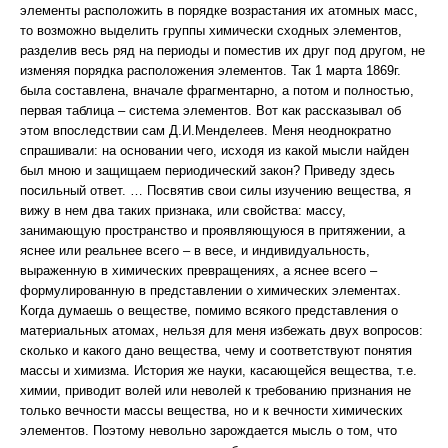
элементы расположить в порядке возрастания их атомных масс,
то возможно выделить группы химически сходных элементов,
разделив весь ряд на периоды и поместив их друг под другом, не
изменяя порядка расположения элементов. Так 1 марта 1869г.
была составлена, вначале фрагментарно, а потом и полностью,
первая таблица – система элементов. Вот как рассказывал об
этом впоследствии сам Д.И.Менделеев. Меня неоднократно
спрашивали: на основании чего, исходя из какой мысли найден
был мною и защищаем периодический закон? Приведу здесь
посильный ответ. … Посвятив свои силы изучению вещества, я
вижу в нем два таких признака, или свойства: массу,
занимающую пространство и проявляющуюся в притяжении, а
яснее или реальнее всего – в весе, и индивидуальность,
выраженную в химических превращениях, а яснее всего –
формулированную в представлении о химических элементах.
Когда думаешь о веществе, помимо всякого представления о
материальных атомах, нельзя для меня избежать двух вопросов:
сколько и какого дано вещества, чему и соответствуют понятия
массы и химизма. История же науки, касающейся вещества, т.е.
химии, приводит волей или неволей к требованию признания не
только вечности массы вещества, но и к вечности химических
элементов. Поэтому невольно зарождается мысль о том, что