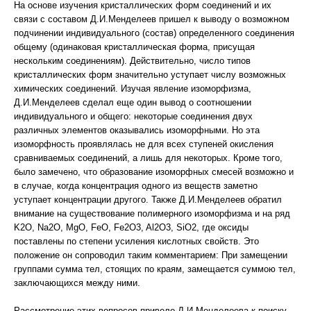
На основе изучения кристаллических форм соединений и их
связи с составом Д.И.Менделеев пришел к выводу о возможном
подчинении индивидуального (состав) определенного соединения
общему (одинаковая кристаллическая форма, присущая
нескольким соединениям). Действительно, число типов
кристаллических форм значительно уступает числу возможных
химических соединений. Изучая явление изоморфизма,
Д.И.Менделеев сделал еще один вывод о соотношении
индивидуального и общего: некоторые соединения двух
различных элементов оказывались изоморфными. Но эта
изоморфность проявлялась не для всех ступеней окисления
сравниваемых соединений, а лишь для некоторых. Кроме того,
было замечено, что образование изоморфных смесей возможно и
в случае, когда концентрация одного из веществ заметно
уступает концентрации другого. Также Д.И.Менделеев обратил
внимание на существование полимерного изоморфизма и на ряд
K2O, Na2O, MgO, FeO, Fe2O3, Al2O3, SiO2, где оксиды
поставлены по степени усиления кислотных свойств. Это
положение он сопроводил таким комментарием: При замещении
группами сумма тел, стоящих по краям, замещается суммою тел,
заключающихся между ними.
Рассмотрение этих вопросов привело Д.И.Менделеева к поиску