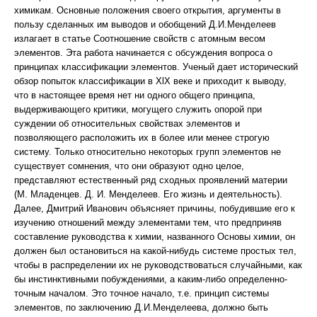
химикам. Основные положения своего открытия, аргументы в
пользу сделанных им выводов и обобщений Д.И.Менделеев
излагает в статье Соотношение свойств с атомным весом
элементов. Эта работа начинается с обсуждения вопроса о
принципах классификации элементов. Ученый дает исторический
обзор попыток классификации в XlX веке и приходит к выводу,
что в настоящее время нет ни одного общего принципа,
выдерживающего критики, могущего служить опорой при
суждении об относительных свойствах элементов и
позволяющего расположить их в более или менее строгую
систему. Только относительно некоторых групп элементов не
существует сомнения, что они образуют одно целое,
представляют естественный ряд сходных проявлений материи
(М. Младенцев. Д. И. Менделеев. Его жизнь и деятельность).
Далее, Дмитрий Иванович объясняет причины, побудившие его к
изучению отношений между элементами тем, что предприняв
составление руководства к химии, названного Основы химии, он
должен был остановиться на какой-нибудь системе простых тел,
чтобы в распределении их не руководствоваться случайными, как
бы инстинктивными побуждениями, а каким-либо определенно-
точным началом. Это точное начало, т.е. принцип системы
элементов, по заключению Д.И.Менделеева, должно быть