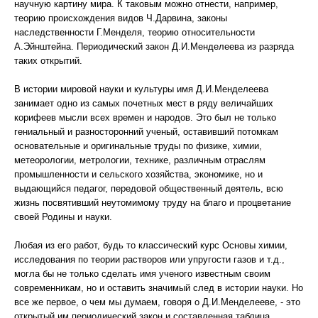
научную картину мира. К таковым можно отнести, например,
теорию происхождения видов Ч.Дарвина, законы
наследственности Г.Менделя, теорию относительности
А.Эйнштейна. Периодический закон Д.И.Менделеева из разряда
таких открытий.
В истории мировой науки и культуры имя Д.И.Менделеева
занимает одно из самых почетных мест в ряду величайших
корифеев мысли всех времен и народов. Это был не только
гениальный и разносторонний ученый, оставивший потомкам
основательные и оригинальные труды по физике, химии,
метеорологии, метрологии, технике, различным отраслям
промышленности и сельского хозяйства, экономике, но и
выдающийся педагог, передовой общественный деятель, всю
жизнь посвятивший неутомимому труду на благо и процветание
своей Родины и науки.
Любая из его работ, будь то классический курс Основы химии,
исследования по теории растворов или упругости газов и т.д.,
могла бы не только сделать имя ученого известным своим
современникам, но и оставить значимый след в истории науки. Но
все же первое, о чем мы думаем, говоря о Д.И.Менделееве, - это
открытый им периодический закон и составленная таблица