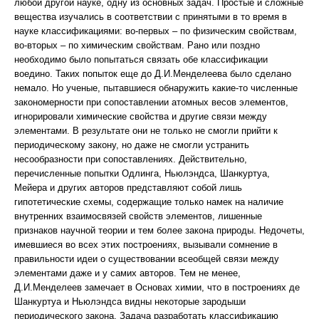
любой другой науке, одну из основных задач. Простые и сложные
вещества изучались в соответствии с принятыми в то время в
науке классификациями: во-первых – по физическим свойствам,
во-вторых – по химическим свойствам. Рано или поздно
необходимо было попытаться связать обе классификации
воедино. Таких попыток еще до Д.И.Менделеева было сделано
немало. Но ученые, пытавшиеся обнаружить какие-то численные
закономерности при сопоставлении атомных весов элементов,
игнорировали химические свойства и другие связи между
элементами. В результате они не только не смогли прийти к
периодическому закону, но даже не смогли устранить
несообразности при сопоставлениях. Действительно,
перечисленные попытки Одлинга, Ньюлэндса, Шанкуртуа,
Мейера и других авторов представляют собой лишь
гипотетические схемы, содержащие только намек на наличие
внутренних взаимосвязей свойств элементов, лишенные
признаков научной теории и тем более закона природы. Недочеты,
имевшиеся во всех этих построениях, вызывали сомнение в
правильности идеи о существовании всеобщей связи между
элементами даже и у самих авторов. Тем не менее,
Д.И.Менделеев замечает в Основах химии, что в построениях де
Шанкуртуа и Ньюлэндса видны некоторые зародыши
периодического закона. Задача разработать классификацию