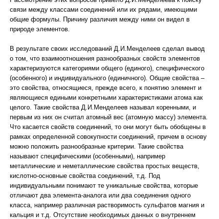
связи между классами соединений или их рядами, имеющими
общие формулы. Причину различия между ними он видел в
природе элементов.
В результате своих исследований Д.И.Менделеев сделал вывод
о том, что взаимоотношения разнообразных свойств элементов
характеризуются категориями общего (единого), специфического
(особенного) и индивидуального (единичного). Общие свойства –
это свойства, относящиеся, прежде всего, к понятию элемент и
являющиеся едиными конкретными характеристиками атома как
целого. Такие свойства Д.И.Менделеев называл коренными, и
первым из них он считал атомный вес (атомную массу) элемента.
Что касается свойств соединений, то они могут быть обобщены в
рамках определенной совокупности соединений, причем в основу
можно положить разнообразные критерии. Такие свойства
называют специфическими (особенными), например
металлические и неметаллические свойства простых веществ,
кислотно-основные свойства соединений, т.д. Под
индивидуальными понимают те уникальные свойства, которые
отличают два элемента-аналога или два соединения одного
класса, например различная растворимость сульфатов магния и
кальция и т.д. Отсутствие необходимых данных о внутреннем