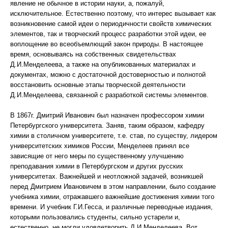
явление не обычное в истории науки, а, пожалуй,
исключительное. Естественно поэтому, что интерес вызывает как
возникновение самой идеи о периодичности свойств химических
элементов, так и творческий процесс разработки этой идеи, ее
воплощение во всеобъемлющий закон природы. В настоящее
время, основываясь на собственных свидетельствах
Д.И.Менделеева, а также на опубликованных материалах и
документах, можно с достаточной достоверностью и полнотой
восстановить основные этапы творческой деятельности
Д.И.Менделеева, связанной с разработкой системы элементов.
В 1867г. Дмитрий Иванович был назначен профессором химии
Петербургского университета. Заняв, таким образом, кафедру
химии в столичном университете, т.е. став, по существу, лидером
университетских химиков России, Менделеев принял все
зависящие от него меры по существенному улучшению
преподавания химии в Петербургском и других русских
университетах. Важнейшей и неотложной задачей, возникшей
перед Дмитрием Ивановичем в этом направлении, было создание
учебника химии, отражавшего важнейшие достижения химии того
времени. И учебник Г.И.Гесса, и различные переводные издания,
которыми пользовались студенты, сильно устарели и,
естественно, не могли удовлетворить Д.И.Менделеева. Вот