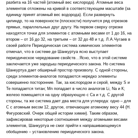
разбита на 16 частей (атомный вес кислорода). Атомные веса
элементов отложены на кривой в соответствующем масштабе (за
единицу принят атомный вес водорода). Если развернуть
цилиндр, то на поверхности (плоскости) получится ряд отрезков
прямых, параллельных друг другу. На первом сверху отрезке
находятся точки для элементов с атомными весами от 1 до 16, на
втором – от 16 до 32, на третьем – от 32 до 48 и т.д. Л.А.Чугаев в
своей работе Периодическая система химических элементов
отмечал, что в системе де Шанкуртуа ясно выступает
периодическое чередование свойств…Ясно, что в этой системе
заключается уже зародыш периодического закона. Но система
Шанкуртуа дает обширный простор произволу. С одной стороны,
среди элементов-аналогов попадаются нередко элементы
совершенно посторонние. Так, за кислородом и серой, между S и
Те попадается титан; Мn попадает в число аналогов Li, Na и К;
железо помещается на одну образующую с Са и т.д. С другой
стороны, та же система дает два места для углерода: одно – для
С с атомным весом 12, другое, отвечающее атомному весу 44 (Н.
Фигуровский. Очерк общей истории химии). Таким образом,
зафиксировав некоторые соотношения между атомными весами
элементов, Шанкуртуа не смог прийти к напрашивающемуся
обобщению – установлению периодического закона.