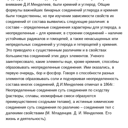
внимание Д.И.Менделеев, были кремний и углерод. Общие
формулы важнейших бинарных соединений углерода и кремния
были тождественны, но при изучении зависимости свойств их
соединений от состава выявились следующие различия: в
составе – определенные соединения характерны для углерода, а
неопределенные – для кремния; в строении соединений – наличие
устойчивых радикалов и гомоцепей, а также ненасыщенных или
непредельных соединений у углерода и гетероцепей у кремния.
Это приводило к существенным различиям и в свойствах
большинства соединений этих двух элементов. Ученого
заинтересовало, какие элементы еще, кроме кремния, способны
образовывать неопределенные соединения. Ими оказались, в
первую очередь, бор и фосфор. Говоря о способности разных
элементов образовывать соли и подчеркивая неопределенность
состава многих соединений, Д.И.Менделеев отмечал в 1864г.:
Неопределенные соединения суть соединения по сходству
(растворы, сплавы, изоморфные смеси образуются
преимущественно сходными телами), а истинные химические
соединения суть соединения по различию – соединения тел с
далекими свойствами (М. Младенцев. Д. И. Менделеев. Его
жизнь и деятельность).