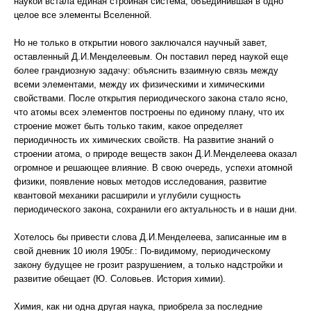
наукой встала единая стройная система, объединившая в одно
целое все элементы Вселенной.
Но не только в открытии нового заключался научный завет,
оставленный Д.И.Менделеевым. Он поставил перед наукой еще
более грандиозную задачу: объяснить взаимную связь между
всеми элементами, между их физическими и химическими
свойствами. После открытия периодического закона стало ясно,
что атомы всех элементов построены по единому плану, что их
строение может быть только таким, какое определяет
периодичность их химических свойств. На развитие знаний о
строении атома, о природе веществ закон Д.И.Менделеева оказал
огромное и решающее влияние. В свою очередь, успехи атомной
физики, появление новых методов исследования, развитие
квантовой механики расширили и углубили сущность
периодического закона, сохранили его актуальность и в наши дни.
Хотелось бы привести слова Д.И.Менделеева, записанные им в
свой дневник 10 июля 1905г.: По-видимому, периодическому
закону будущее не грозит разрушением, а только надстройки и
развитие обещает (Ю. Соловьев. История химии).
Химия, как ни одна другая наука, приобрела за последние