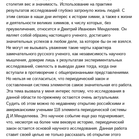
столетия вес и значимость. Использование на практике
результатов исследований глубоко затронуло жизнь людей. С
этим связан в наши дни интерес к истории химии, а также к жизни
и деятельности великих химиков, к числу которых, без
преувеличения, относится и Дмитрий Иванович Менделеев. Он
являет собой образец настоящего ученого, достигшего
значительных успехов в любом деле, за которое бы он не взялся.
Не могут не вызывать уважение такие черты характера
замечательного русского ученого, как независимость научного
мышления, доверие лишь к результатам экспериментальных
исследований, смелость в выводах даже тогда, когда они
вступали в противоречие с общепризнанными представлениями.
Но нельзя не согласиться, что периодический закон и
составленная система элементов самое значительная его работа.
Эта тема вызвала у меня интерес потому, что исследования в
данной области по-прежнему остаются очень актуальными.
Судить об этом можно по недавнему открытию российскими и
американскими учеными 118 элемента периодической системы
Д.И.Менделеева. Это научное событие еще раз подчеркивает,
что, несмотря на более чем вековую историю, периодический
закон остается основой научного исследования. Данная работа
ставит своей целью не только рассказать об открытии этого