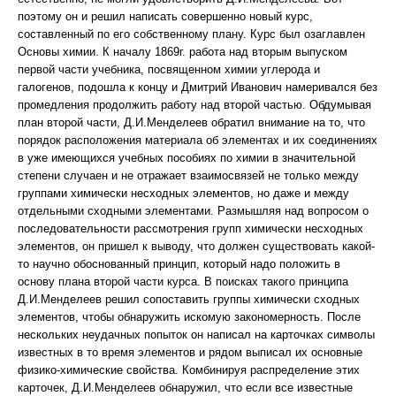
поэтому он и решил написать совершенно новый курс,
составленный по его собственному плану. Курс был озаглавлен
Основы химии. К началу 1869г. работа над вторым выпуском
первой части учебника, посвященном химии углерода и
галогенов, подошла к концу и Дмитрий Иванович намеривался без
промедления продолжить работу над второй частью. Обдумывая
план второй части, Д.И.Менделеев обратил внимание на то, что
порядок расположения материала об элементах и их соединениях
в уже имеющихся учебных пособиях по химии в значительной
степени случаен и не отражает взаимосвязей не только между
группами химически несходных элементов, но даже и между
отдельными сходными элементами. Размышляя над вопросом о
последовательности рассмотрения групп химически несходных
элементов, он пришел к выводу, что должен существовать какой-
то научно обоснованный принцип, который надо положить в
основу плана второй части курса. В поисках такого принципа
Д.И.Менделеев решил сопоставить группы химически сходных
элементов, чтобы обнаружить искомую закономерность. После
нескольких неудачных попыток он написал на карточках символы
известных в то время элементов и рядом выписал их основные
физико-химические свойства. Комбинируя распределение этих
карточек, Д.И.Менделеев обнаружил, что если все известные