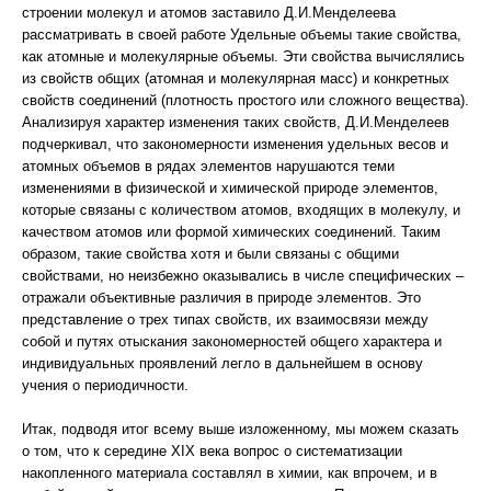
строении молекул и атомов заставило Д.И.Менделеева
рассматривать в своей работе Удельные объемы такие свойства,
как атомные и молекулярные объемы. Эти свойства вычислялись
из свойств общих (атомная и молекулярная масс) и конкретных
свойств соединений (плотность простого или сложного вещества).
Анализируя характер изменения таких свойств, Д.И.Менделеев
подчеркивал, что закономерности изменения удельных весов и
атомных объемов в рядах элементов нарушаются теми
изменениями в физической и химической природе элементов,
которые связаны с количеством атомов, входящих в молекулу, и
качеством атомов или формой химических соединений. Таким
образом, такие свойства хотя и были связаны с общими
свойствами, но неизбежно оказывались в числе специфических –
отражали объективные различия в природе элементов. Это
представление о трех типах свойств, их взаимосвязи между
собой и путях отыскания закономерностей общего характера и
индивидуальных проявлений легло в дальнейшем в основу
учения о периодичности.
Итак, подводя итог всему выше изложенному, мы можем сказать
о том, что к середине XIX века вопрос о систематизации
накопленного материала составлял в химии, как впрочем, и в