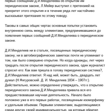
первых сообщений Д.И.Менделеева об открытом им
периодическом законе, Л.Мейер выступил с претензией на
приоритет этого открытия и в течение ряда лет настойчиво
высказывал притязания по этому поводу.
Таковы в самых общих чертах основные попытки установить
внутреннюю связь между элементами, предпринимавшиеся до
появления первых сообщений Д.И.Менделеева о периодическом
законе.
Д.И.Менделеев ни в статьях, посвященных периодическому
закону, ни в автобиографических заметках почти не упоминает о
том, как было совершено открытие. Но когда однажды, лет через
тридцать после открытия периодического закона, один журналист
спросил его: Как вам пришла в голову периодическая система?,
Д.И.Менделеев ответил: Я над ней, может быть, двадцать лет
думал (Н.Фигуровский. Д. И. Менделеев.1834 – 1907гг.).
Действительно, можно определенно утверждать, что к открытию
периодического закона Д.И.Менделеева привела вся его
предшествовавшая научная деятельность. Начало было
положено уже в его первых работах, посвященным изоморфизму
и удельным объемам. Первыми элементами, выделяющимися
среди других своей индивидуальностью, на которые обратил