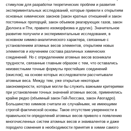
стимулом для разработки теоретических проблем и развития
экспериментальных исследований, которые привели к открытиям
основных химических законов (закон кратных отношений и закон
постоянных пропорций, закон объемов реагирующих газов, закон
Дюлонга и Пти, правило изоморфизма и других). Значительное
развитие получили и экспериментальные исследования, в
основном химико-аналитического характера, связанные с
установлением атомных весов элементов, открытием новых
элементов и изучением состава различных химических
соединений. Но с определением атомных весов возникали
трудности, связанные главным образом с тем, что оставались
неизвестными точные формулы простейших соединений
(окислов), на основе которых исследователи рассчитывали
атомные веса. Между тем, уже открытые некоторые
закономерности, которые могли бы служить важными критериями
при установлении точных значений атомных весов, применялись
крайне редко (объемный закон Гей-Люссака, закон Авогадро).
Большинство химиков считали их случайными, не имеющими
строгой фактической основы. Такое отсутствие уверенности в
правильности определений атомных весов привело к появлению
многочисленных систем атомных весов и эквивалентов и даже
породило сомнения в необходимости принятия в химии самого