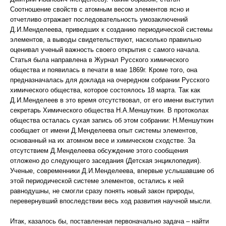
Соотношение свойств с атомным весом элементов ясно и
отчетливо отражает последовательность умозаключений
Д.И.Менделеева, приведших к созданию периодической системы
элементов, а выводы свидетельствуют, насколько правильно
оценивал ученый важность своего открытия с самого начала.
Статья была направлена в Журнал Русского химического
общества и появилась в печати в мае 1869г. Кроме того, она
предназначалась для доклада на очередном собрании Русского
химического общества, которое состоялось 18 марта. Так как
Д.И.Менделеев в это время отсутствовал, от его имени выступил
секретарь Химического общества Н.А.Меншуткин. В протоколах
общества осталась сухая запись об этом собрании: Н.Меншуткин
сообщает от имени Д.Менделеева опыт системы элементов,
основанный на их атомном весе и химическом сходстве. За
отсутствием Д.Менделеева обсуждение этого сообщения
отложено до следующего заседания (Детская энциклопедия).
Ученые, современники Д.И.Менделеева, впервые услышавшие об
этой периодической системе элементов, остались к ней
равнодушны, не смогли сразу понять новый закон природы,
перевернувший впоследствии весь ход развития научной мысли.
Итак, казалось бы, поставленная первоначально задача – найти