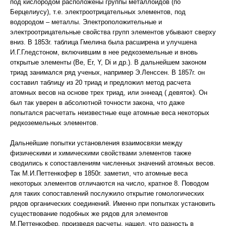
под кислородом расположены группы металлоидов (по
Берцелиусу), т.е. электроотрицательных элементов, под
водородом – металлы. Электроположительные и
электроотрицательные свойства групп элементов убывают сверху
вниз. В 1853г. таблица Гмелина была расширена и улучшена
И.Г.Гледстоном, включившим в нее редкоземельные и вновь
открытые элементы (Be, Er, Y, Di и др.). В дальнейшем законом
триад занимался ряд ученых, например Э.Ленссен. В 1857г. он
составил таблицу из 20 триад и предложил метод расчета
атомных весов на основе трех триад, или эннеад ( девяток). Он
был так уверен в абсолютной точности закона, что даже
попытался расчетать неизвестные еще атомные веса некоторых
редкоземельных элементов.
Дальнейшие попытки установления взаимосвязи между
физическими и химическими свойствами элементов также
сводились к сопоставлениям численных значений атомных весов.
Так М.И.Петтенкофер в 1850г. заметил, что атомные веса
некоторых элементов отличаются на число, кратное 8. Поводом
для таких сопоставлений послужило открытие гомологических
рядов органических соединений. Именно при попытках установить
существование подобных же рядов для элементов
М.Петтенкофер, произведя расчеты, нашел, что разность в