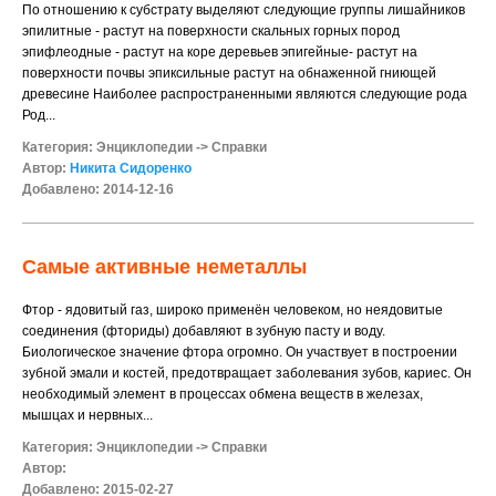
По отношению к субстрату выделяют следующие группы лишайников
эпилитные - растут на поверхности скальных горных пород
эпифлеодные - растут на коре деревьев эпигейные- растут на
поверхности почвы эпиксильные растут на обнаженной гниющей
древесине Наиболее распространенными являются следующие рода
Род...
Категория:
Энциклопедии
->
Справки
Автор:
Никита Сидоренко
Добавлено: 2014-12-16
Самые активные неметаллы
Фтор - ядовитый газ, широко применён человеком, но неядовитые
соединения (фториды) добавляют в зубную пасту и воду.
Биологическое значение фтора огромно. Он участвует в построении
зубной эмали и костей, предотвращает заболевания зубов, кариес. Он
необходимый элемент в процессах обмена веществ в железах,
мышцах и нервных...
Категория:
Энциклопедии
->
Справки
Автор:
Добавлено: 2015-02-27