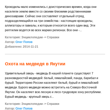
Крокодилы мало изменились с доисторических времен, когда они
населяли землю вместе со своими близкими родственниками
динозаврами. Сейчас они составляют отдельный отряд,
подразделяющийся на три семейства - настоящие крокодилы,
аллигаторы и гавиалы, к которым относится всего один вид. Эти
рептилии водятся во всех жарких регионах. Все они -...
Категория:
Энциклопедии
->
Справки
Автор:
Олег Попов
Добавлено: 2014-11-21
Охота на медведя в Якутии
Удивительный зверь - медведь В нашей планете существуют 7
разновидностей медведей: белый, гималайский, панда, барибал и
бурый. Территорию России населяют белый, бурый и гималайский
медведи. Бурого медведя можно встретить на Северо-Восточной
Якутии. Он населяет всю лесную и лесо-тундровую зону республики.
Бурый медведь - крупный зверь с...
Категория:
Энциклопедии
->
Справки
Автор:
Олег Попов