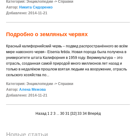
Категория:
Энциклопедии
->
Справки
Автор:
Никита Сидоренко
Добавлено: 2014-11-21
Подробно о земляных червях
Красный калифорнийский червь – подвид распространённого во всём
мире навозного червя– Eisenia fetida. Новая порода была получена в
университете штата Калифорния в 1959 году. Вермикультура – это
отрасль, созданная самой природой много миллионов лет назад и
только в недалёком прошлом взятая людьми на вооружение, отрасль
сельского хозяйства по...
Категория:
Энциклопедии
->
Справки
Автор:
Алена Межова
Добавлено: 2014-11-21
Назад
1
2
3
...
30
31
[32]
33
34
Вперёд
Новые статьи