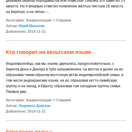
деревьях берёзы бородавчатой или повислой. Обычно это заметно 23
августа. Но я впервые отметил появление жёлтых листьев 18 августа
на берёзах, а на липах –...
Категория:
Энциклопедии
->
Справки
Автор:
Юрий Михалик
Добавлено: 2014-11-21
Кто говорит на кельтском языке
Индоевропейцы, как мы знаем, двигались, предположительно, с
берегов Дона и Днепра в трёх направлениях: на восток и далее на юг,
образовав таким образом восточную ветвь индоевропейской семьи, в
том числе индоиранские языки, на юг, образовав хетто-лувийскую
группу, и на запад, в Европу, образовав там западные группы семьи.
Первые два...
Категория:
Энциклопедии
->
Справки
Автор:
Людмила Довгань
Добавлено: 2014-11-21