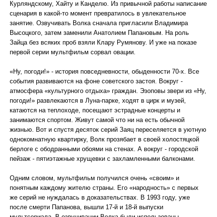
Курляндскому, Хайту и Канделю. Из привычной работы написание
сценария в какой-то момент превратилось в увлекательное
занятие. Озвучивать Волка сначала пригласили Владимира
Высоцкого, затем заменили Анатолием Папановым. На роль
Зайца без всяких проб взяли Клару Румянову. И уже на показе
первой серии мультфильм сорвал овации.
«Ну, погоди!» - история повседневности, обыденности 70-х. Все
события развиваются на фоне советского застоя. Вокруг -
атмосфера «культурного отдыха» граждан. Эзоповы звери из «Ну,
погоди!» развлекаются в Луна-парке, ходят в цирк и музей,
катаются на теплоходе, посещают эстрадные концерты и
занимаются спортом. Живут самой что ни на есть обычной
жизнью. Вот и спустя десяток серий Заяц переселяется в уютную
однокомнатную квартирку, Волк прозябает в своей холостяцкой
берлоге с ободранными обоями на стенах. А вокруг - городской
пейзаж - пятиэтажные хрущевки с захламленными балконами.
Одним словом, мультфильм получился очень «своим» и
понятным каждому жителю страны. Его «народность» с первых
же серий не нуждалась в доказательствах. В 1993 году, уже
после смерти Папанова, вышли 17-й и 18-й выпуски
мультсериала. В озвучивании Волка были использованы