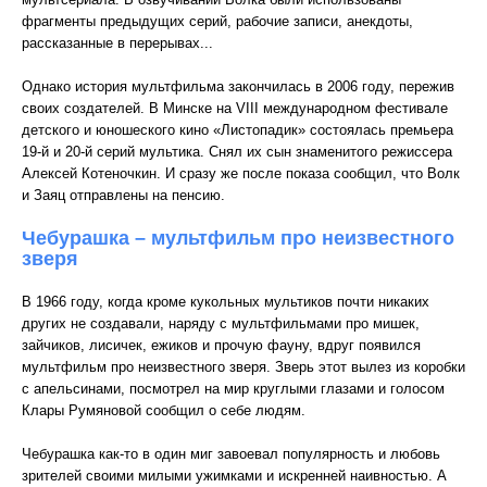
фрагменты предыдущих серий, рабочие записи, анекдоты,
рассказанные в перерывах...
Однако история мультфильма закончилась в 2006 году, пережив
своих создателей. В Минске на VIII международном фестивале
детского и юношеского кино «Листопадик» состоялась премьера
19-й и 20-й серий мультика. Снял их сын знаменитого режиссера
Алексей Котеночкин. И сразу же после показа сообщил, что Волк
и Заяц отправлены на пенсию.
Чебурашка – мультфильм про неизвестного
зверя
В 1966 году, когда кроме кукольных мультиков почти никаких
других не создавали, наряду с мультфильмами про мишек,
зайчиков, лисичек, ежиков и прочую фауну, вдруг появился
мультфильм про неизвестного зверя. Зверь этот вылез из коробки
с апельсинами, посмотрел на мир круглыми глазами и голосом
Клары Румяновой сообщил о себе людям.
Чебурашка как-то в один миг завоевал популярность и любовь
зрителей своими милыми ужимками и искренней наивностью. А