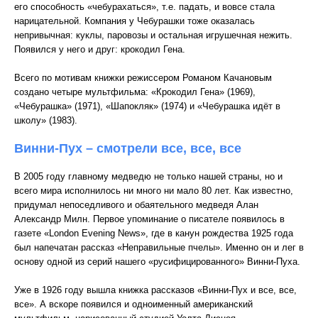
его способность «чебурахаться», т.е. падать, и вовсе стала
нарицательной. Компания у Чебурашки тоже оказалась
непривычная: куклы, паровозы и остальная игрушечная нежить.
Появился у него и друг: крокодил Гена.
Всего по мотивам книжки режиссером Романом Качановым
создано четыре мультфильма: «Крокодил Гена» (1969),
«Чебурашка» (1971), «Шапокляк» (1974) и «Чебурашка идёт в
школу» (1983).
Винни-Пух – смотрели все, все, все
В 2005 году главному медведю не только нашей страны, но и
всего мира исполнилось ни много ни мало 80 лет. Как известно,
придумал непоседливого и обаятельного медведя Алан
Александр Милн. Первое упоминание о писателе появилось в
газете «London Evening News», где в канун рождества 1925 года
был напечатан рассказ «Неправильные пчелы». Именно он и лег в
основу одной из серий нашего «русифицированного» Винни-Пуха.
Уже в 1926 году вышла книжка рассказов «Винни-Пух и все, все,
все». А вскоре появился и одноименный американский