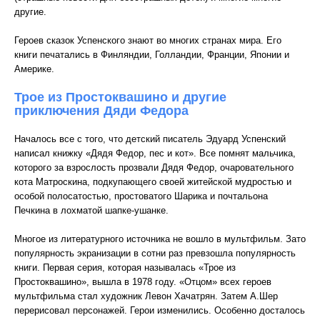
другие.
Героев сказок Успенского знают во многих странах мира. Его
книги печатались в Финляндии, Голландии, Франции, Японии и
Америке.
Трое из Простоквашино и другие
приключения Дяди Федора
Началось все с того, что детский писатель Эдуард Успенский
написал книжку «Дядя Федор, пес и кот». Все помнят мальчика,
которого за взрослость прозвали Дядя Федор, очаровательного
кота Матроскина, подкупающего своей житейской мудростью и
особой полосатостью, простоватого Шарика и почтальона
Печкина в лохматой шапке-ушанке.
Многое из литературного источника не вошло в мультфильм. Зато
популярность экранизации в сотни раз превзошла популярность
книги. Первая серия, которая называлась «Трое из
Простоквашино», вышла в 1978 году. «Отцом» всех героев
мультфильма стал художник Левон Хачатрян. Затем А.Шер
перерисовал персонажей. Герои изменились. Особенно досталось