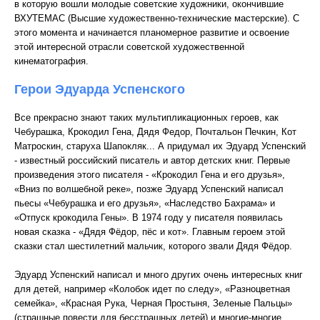
в которую вошли молодые советские художники, окончившие
ВХУТЕМАС (Высшие художественно-технические мастерские). С
этого момента и начинается планомерное развитие и освоение
этой интересной отрасли советской художественной
кинематография.
Герои Эдуарда Успенского
Все прекрасно знают таких мультипликационных героев, как
Чебурашка, Крокодил Гена, Дядя Федор, Почтальон Печкин, Кот
Матроскин, старуха Шапокляк... А придумал их Эдуард Успенский
- известный российский писатель и автор детских книг. Первые
произведения этого писателя - «Крокодил Гена и его друзья»,
«Вниз по волшебной реке», позже Эдуард Успенский написал
пьесы «Чебурашка и его друзья», «Наследство Бахрама» и
«Отпуск крокодила Гены». В 1974 году у писателя появилась
новая сказка - «Дядя Фёдор, пёс и кот». Главным героем этой
сказки стал шестилетний мальчик, которого звали Дядя Фёдор.
Эдуард Успенский написал и много других очень интересных книг
для детей, например «Колобок идет по следу», «Разноцветная
семейка», «Красная Рука, Черная Простыня, Зеленые Пальцы»
(страшные повести для бесстрашных детей) и многие-многие