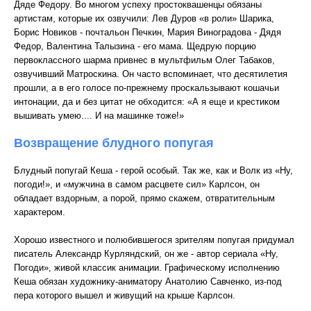
Дяде Федору. Во многом успеху простоквашенцы обязаны
артистам, которые их озвучили: Лев Дуров «в роли» Шарика,
Борис Новиков - почтальон Печкин, Мария Виноградова - Дядя
Федор, Валентина Талызина - его мама. Щедрую порцию
первоклассного шарма привнес в мультфильм Олег Табаков,
озвучивший Матроскина. Он часто вспоминает, что десятилетия
прошли, а в его голосе по-прежнему проскальзывают кошачьи
интонации, да и без цитат не обходится: «А я еще и крестиком
вышивать умею.... И на машинке тоже!»
Возвращение блудного попугая
Блудный попугай Кеша - герой особый. Так же, как и Волк из «Ну,
погоди!», и «мужчина в самом расцвете сил» Карлсон, он
обладает вздорным, а порой, прямо скажем, отвратительным
характером.
Хорошо известного и полюбившегося зрителям попугая придумал
писатель Александр Курляндский, он же - автор сериала «Ну,
Погоди», живой классик анимации. Графическому исполнению
Кеша обязан художнику-аниматору Анатолию Савченко, из-под
пера которого вышел и живущий на крыше Карлсон.