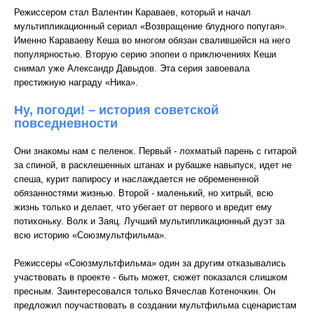
Режиссером стал Валентин Караваев, который и начал
мультипликационный сериал «Возвращение блудного попугая».
Именно Караваеву Кеша во многом обязан свалившейся на него
популярностью. Вторую серию эпопеи о приключениях Кеши
снимал уже Александр Давыдов. Эта серия завоевала
престижную награду «Ника».
Ну, погоди! – история советской
повседневности
Они знакомы нам с пеленок. Первый - лохматый парень с гитарой
за спиной, в расклешенных штанах и рубашке навыпуск, идет не
спеша, курит папиросу и наслаждается не обремененной
обязанностями жизнью. Второй - маленький, но хитрый, всю
жизнь только и делает, что убегает от первого и вредит ему
потихоньку. Волк и Заяц. Лучший мультипликационный дуэт за
всю историю «Союзмультфильма».
Режиссеры «Союзмультфильма» один за другим отказывались
участвовать в проекте - быть может, сюжет показался слишком
пресным. Заинтересовался только Вячеслав Котеночкин. Он
предложил поучаствовать в создании мультфильма сценаристам