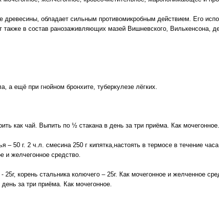
ке древесины, обладает сильным противомикробным действием. Его исп
ит также в состав ранозаживляющих мазей Вишневского, Вилькенсона, д
а, а ещё при гнойном бронхите, туберкулезе лёгких.
рить как чай. Выпить по ½ стакана в день за три приёма. Как мочегонное
я – 50 г. 2 ч.л. смесина 250 г кипятка,настоять в термосе в течение часа
ое и желчегонное средство.
- 25г, корень стальника колючего – 25г. Как мочегонное и желченное сред
 день за три приёма. Как мочегонное.