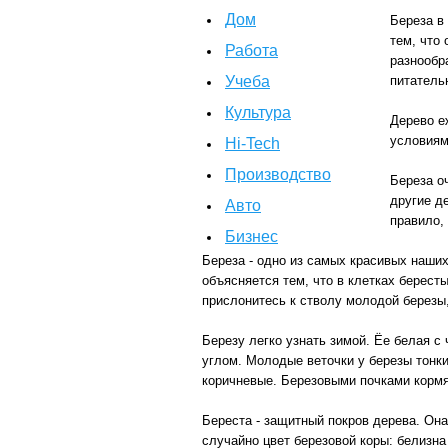
Дом
Береза в
тем, что
Работа
разнообр
Учеба
питатель
Культура
Дерево е
условиям
Hi-Tech
Производство
Береза о
другие д
Авто
правило,
Бизнес
Береза - одно из самых красивых наши
объясняется тем, что в клетках берест
прислонитесь к стволу молодой березы,
Березу легко узнать зимой. Ёе белая с
углом. Молодые веточки у березы тонк
коричневые. Березовыми почками кормя
Береста - защитный покров дерева. Он
случайно цвет березовой коры: белизн