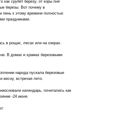
 как срубят березу, от коры пня
ые березы. Вот почему в
м пень к этому времени полностью
ыми праздниками.
сь в рощах, лесах или на озерах.
сни. В домах и храмах березовыми
коплении народа пускала березовые
и весну, встречая лето.
ниосновали календарь, почитались как
ояние -24 июня.
ет: