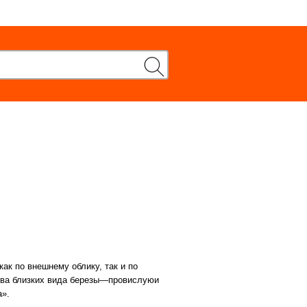
ак по внешнему облику, так и по
 два близких вида березы—провислуюи
а».