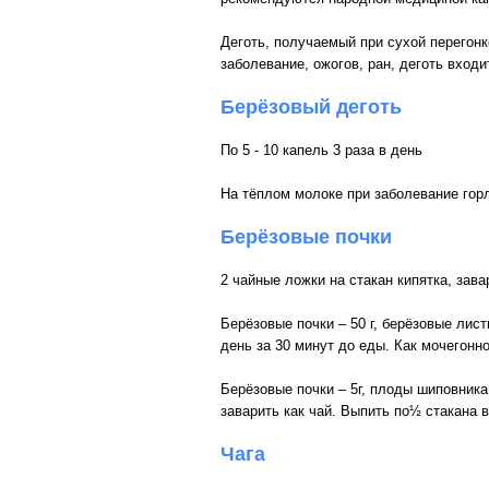
Деготь, получаемый при сухой перегон
заболевание, ожогов, ран, деготь вход
Берёзовый деготь
По 5 - 10 капель 3 раза в день
На тёплом молоке при заболевание горл
Берёзовые почки
2 чайные ложки на стакан кипятка, зава
Берёзовые почки – 50 г, берёзовые листь
день за 30 минут до еды. Как мочегонн
Берёзовые почки – 5г, плоды шиповника 
заварить как чай. Выпить по½ стакана в
Чага