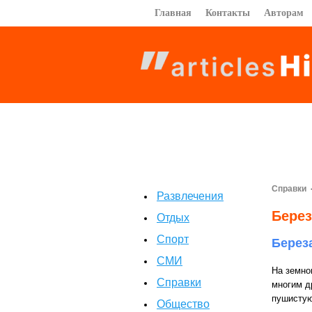
Главная
Контакты
Авторам
Справки
Развлечения
Берез
Отдых
Спорт
Берез
СМИ
На земно
Справки
многим д
пушистую
Общество