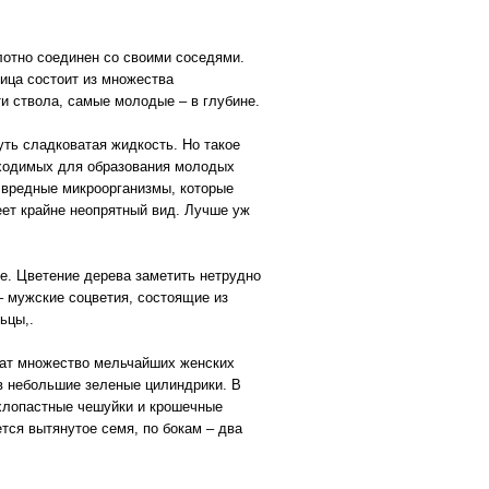
лотно соединен со своими соседями.
ица состоит из множества
ти ствола, самые молодые – в глубине.
уть сладковатая жидкость. Но такое
бходимых для образования молодых
т вредные микроорганизмы, которые
еет крайне неопрятный вид. Лучше уж
ие. Цветение дерева заметить нетрудно
– мужские соцветия, состоящие из
ьцы,.
жат множество мельчайших женских
 в небольшие зеленые цилиндрики. В
ехлопастные чешуйки и крошечные
ся вытянутое семя, по бокам – два