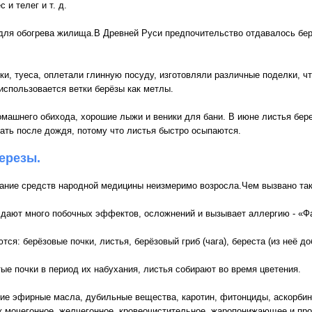
 и телег и т. д.
для обогрева жилища.В Древней Руси предпочительство отдавалось берё
ки, туеса, оплетали глинную посуду, изготовляли различные поделки, 
использовается ветки берёзы как метлы.
машнего обихода, хорошие лыжи и веники для бани. В июне листья бере
рать после дождя, потому что листья быстро осыпаются.
ерезы.
ование средств народной медицины неизмеримо возросла.Чем вызвано та
а дают много побочных эффектов, осложнений и вызывает аллергию - «
ся: берёзовые почки, листья, берёзовый гриб (чага), береста (из неё до
е почки в период их набухания, листья собирают во время цветения.
щие эфирные масла, дубильные вещества, каротин, фитонциды, аскорбино
 мочегонное, желчегонное, кровеочистительное, жаропонижающее и про