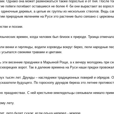
и. Однако она может размножаться также порослью и от пня. После того
ие побеги погибают оставшиеся не более 4 -5и они вырастают во взросл
 одиночные деревья, а целые их группы из нескольких стволов. Ведь са
этим природным явлениям на Руси это растение было связано с церковн
стве и поэзии.
языческих времен, когда человек был близок к природе. Троица отмечала
ли венки и гирлянды, водили хороводы вокруг берез, пели народные пе
л усыпался свежими травами и цветами.
 эти весенние праздники в Марьиной Роще, а к вечеру молодежь при с
оскворецких ворот. Так в далекие времена на Руси наши предки провожал
вух тысяч лет. Друиды – наследники традиционных поверий и обрядов. О
сказатели будущего. По гороскопу друидов береза это летнее противост
них празднествах. С ней крестьяне-земледельцы связывали немало прим
ому лету.
ит, лето будет сухое; если ольха наперед - мокрое.