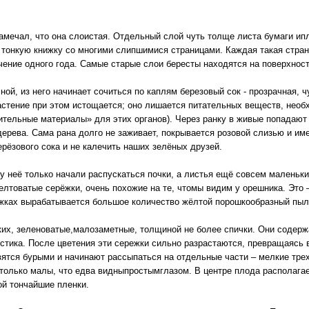
замечал, что она слоистая. Отдельный слой чуть толще листа бумаги ип
 тонкую книжку со многими слипшимися страницами. Каждая такая стран
чение одного года. Самые старые слои бересты находятся на поверхнос
ной, из него начинает сочиться по каплям березовый сок - прозрачная, ч
астение при этом истощается; оно лишается питательных веществ, нео
оительные материалы» для этих органов). Через ранку в живые попадаю
ерева. Сама рана долго не заживает, покрывается розовой слизью и им
ерёзового сока и не калечить наших зелёных друзей.
а у неё только начали распускаться почки, а листья ещё совсем маленьк
елтоватые серёжки, очень похожие на те, чтомы видим у орешника. Это 
ёжках вырабатывается большое количество жёлтой порошкообразный пыл
ких, зеленоватые,малозаметные, толщиной не более спички. Они содер
естика. После цветения эти сережки сильно разрастаются, превращаясь
вятся бурыми и начинают рассыпаться на отдельные части – мелкие тр
олько малы, что едва видныпростымглазом. В центре плода располагает
й тончайшие пленки.