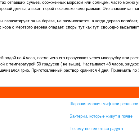
стах отпавших сучьев, обожженных морозом или солнцем, часто можно у
ровой длины, а весят порой несколько килограммов. Это знаменитая чаг
ы паразитирует он на берёзе, не размножается, а когда дерево погибает
о кора с мёртвого дерева опадает, споры тут как тут, свободно высыпаю
й водой на 4 часа, после чего его пропускают через мясорубку или раст
ой с температурой 50 градусов ( не выше). Настаивают 48 часов, жидко
мачивался гриб. Приготовленный раствор хранится 4 дня. Принимать по 3
Шаровая молния миф или реальнос
Бактерии, которые живут в почве
Почему появляеться радуга