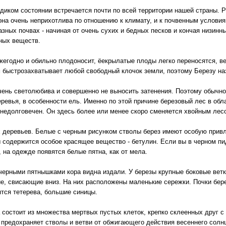
 диком состоянии встречается почти по всей территории нашей страны. 
 она очень неприхотлива по отношению к климату, и к почвенным услови
азных почвах - начиная от очень сухих и бедных песков и кончая низинн
ных веществ.
жегодно и обильно плодоносит, ёекрылатые плоды легко переносятся, в
 быстрозахватывает любой свободный клочок земли, поэтому Березу н
чень светолюбива и совершенно не выносить затенения. Поэтому обычно
еревья, в особенности ель. Именно по этой причине березовый лес в обла
 недолговечен. Он здесь более или менее скоро сменяется хвойным лес
х деревьев. Белые с черным рисунком стволы берез имеют особую привл
ы содержится особое красящее вещество - бетулин. Если вы в черном п
 на одежде появятся белые пятна, как от мела.
 черными пятнышками кора видна издали. У березы крупные боковые вет
ие, свисающие вниз. На них расположены маленькие сережки. Почки бере
тся тетерева, большие синицы.
а состоит из множества мертвых пустых клеток, крепко склеенных друг 
а предохраняет стволы и ветви от обжигающего действия весеннего солн