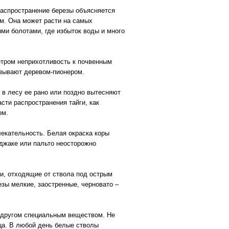
Распространение березы объясняется
ям. Она может расти на самых
ыми болотами, где избыток воды и много
етром неприхотливость к почвенным
азывают деревом-пионером.
 в лесу ее рано или поздно вытесняют
сти распространения тайги, как
ом.
екательность. Белая окраска коры
иджаке или пальто неосторожно
ки, отходящие от ствола под острым
зы мелкие, заостренные, черновато –
с другом специальным веществом. Не
ца. В любой день белые стволы