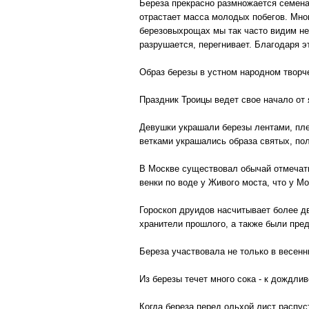
Береза прекрасно размножается семенам
отрастает масса молодых побегов. Мног
березовыхрощах мы так часто видим не
разрушается, перегнивает. Благодаря 
Образ березы в устном народном творче
Праздник Троицы ведет свое начало от 
Девушки украшали березы лентами, пле
ветками украшались образа святых, по
В Москве существовал обычай отмечать
венки по воде у Живого моста, что у М
Гороскоп друидов насчитывает более д
хранители прошлого, а также были пред
Береза участвовала не только в весен
Из березы течет много сока - к дождлив
Когда береза перед ольхой лист распуст