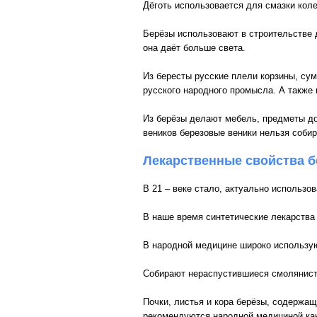
Дёготь использовается для смазки колес
Берёзы использовают в строительстве 
она даёт больше света.
Из бересты русские плели корзины, сум
русского народного промысла. А также 
Из берёзы делают мебель, предметы до
веников березовые веники нельзя соби
Лекарственные свойства б
В 21 – веке стало, актуально использ
В наше время синтетические лекарств
В народной медицине широко используют
Собирают нераспустившиеся смолянисты
Почки, листья и кора берёзы, содержа
рекомендуются народной медициной как