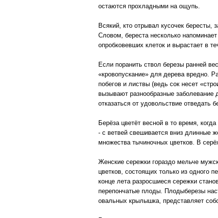
остаются прохладными на ощупь.
Всякий, кто отрывал кусочек бересты, 
Словом, береста несколько напоминает
опробковевших клеток и вырастает в те
Если поранить ствол березы ранней вес
«кровопускание» для дерева вредно. Р
побегов и листвы (ведь сок несет «стр
вызывают разнообразные заболевание д
отказаться от удовольствие отведать б
Берёза цветёт весной в то время, когд
- с ветвей свешивается вниз длинные ж
множества тычиночных цветков. В сер
Женские сережки гораздо мельче мужс
цветков, состоящих только из одного п
конце лета разросшиеся сережки стано
перепончатые плоды. Плодыберезы наст
овальных крылышка, представляет собо