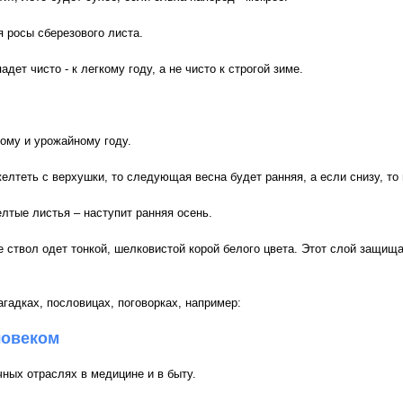
я росы сберезового листа.
дет чисто - к легкому году, а не чисто к строгой зиме.
кому и урожайному году.
лтеть с верхушки, то следующая весна будет ранняя, а если снизу, то 
лтые листья – наступит ранняя осень.
ее ствол одет тонкой, шелковистой корой белого цвета. Этот слой защищ
агадках, пословицах, поговорках, например:
ловеком
ных отраслях в медицине и в быту.