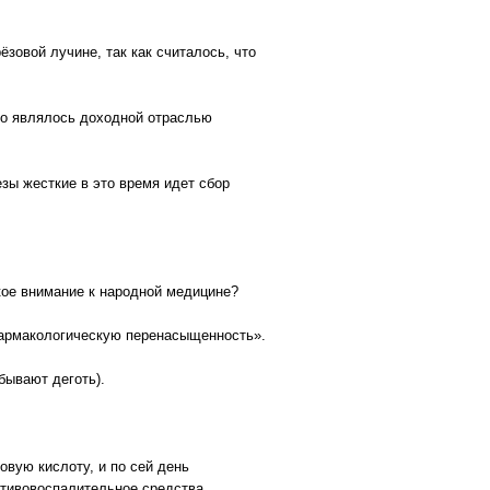
зовой лучине, так как считалось, что
что являлось доходной отраслью
зы жесткие в это время идет сбор
кое внимание к народной медицине?
Фармакологическую перенасыщенность».
бывают деготь).
вую кислоту, и по сей день
тивовоспалительное средства.