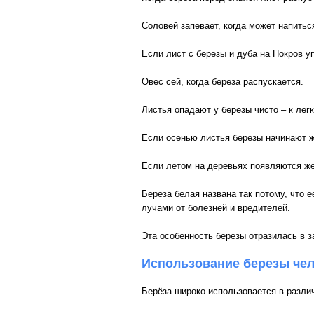
Соловей запевает, когда может напитьс
Если лист с березы и дуба на Покров упа
Овес сей, когда береза распускается.
Листья опадают у березы чисто – к лег
Если осенью листья березы начинают же
Если летом на деревьях появляются же
Береза белая названа так потому, что 
лучами от болезней и вредителей.
Эта особенность березы отразилась в з
Использование березы че
Берёза широко использовается в различ