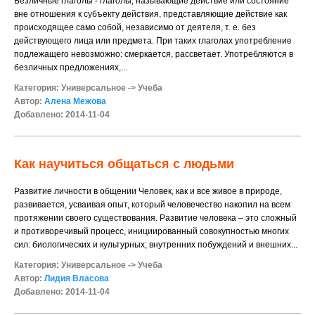
Безличные глаголы - глаголы, называющие действие или состояние
вне отношения к субъекту действия, представляющие действие как
происходящее само собой, независимо от деятеля, т. е. без
действующего лица или предмета. При таких глаголах употребление
подлежащего невозможно: смеркается, рассветает. Употребляются в
безличных предложениях,...
Категория:
Универсальное
->
Учеба
Автор:
Алена Межова
Добавлено: 2014-11-04
Как научиться общаться с людьми
Развитие личности в общении Человек, как и все живое в природе,
развивается, усваивая опыт, который человечество накопил на всем
протяжении своего существования. Развитие человека – это сложный
и противоречивый процесс, инициированный совокупностью многих
сил: биологических и культурных; внутренних побуждений и внешних...
Категория:
Универсальное
->
Учеба
Автор:
Лидия Власова
Добавлено: 2014-11-04