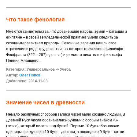
Что такое фенология
Имеются свидетельства, что древнейшие народы земли – китайцы и
египтяне – в своей земледельческой практике умели следить за
сезонным развитием природы. Сезонные явления нашли свое
отражение в ряде трудов античных авторов (греческого философа
Феофраста (322 – 287)г. до н. э.) и римского писателя и философа
Плиния Младшего...
Категория:
Универсальное
->
Учеба
Автор:
Олег Попов
Добавлено: 2014-11-03
Значение чисел в древности
Немало различных способов записи чисел было создано людьми. В
Древней Руси числа обозначались буквами с особым знаком « »
(титло), который писали над буквой. Первые 10 букв обозначали
единицы, следующие 10 букв – десятки, а последние 9 букв – сотни.