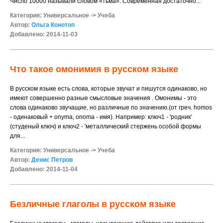
Число 10000 называли словом «тьма». Современная достаточно...
Категория:
Универсальное
->
Учеба
Автор:
Ольга Конотоп
Добавлено: 2014-11-03
Что такое омонимия в русском языке
В русском языке есть слова, которые звучат и пишутся одинаково, но
имеют совершенно разные смысловые значения . Омонимы - это
слова одинаково звучащие, но различные по значению.(от греч. homos
- одинаковый + onyma, onomа - имя). Например: ключ1 - 'родник'
(студеный ключ) и ключ2 - 'металлический стержень особой формы
для...
Категория:
Универсальное
->
Учеба
Автор:
Денис Петров
Добавлено: 2014-11-04
Безличные глаголы в русском языке