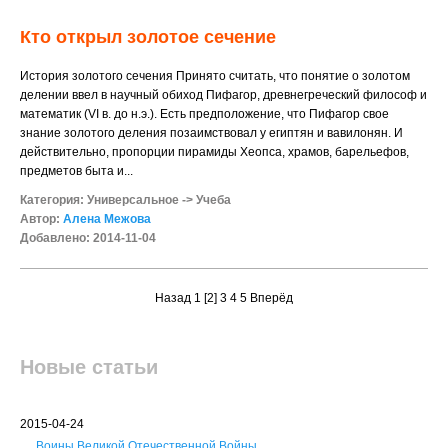
Кто открыл золотое сечение
История золотого сечения Принято считать, что понятие о золотом
делении ввел в научный обиход Пифагор, древнегреческий философ и
математик (VI в. до н.э.). Есть предположение, что Пифагор свое
знание золотого деления позаимствовал у египтян и вавилонян. И
действительно, пропорции пирамиды Хеопса, храмов, барельефов,
предметов быта и...
Категория:
Универсальное
->
Учеба
Автор:
Алена Межова
Добавлено: 2014-11-04
Назад
1
[2]
3
4
5
Вперёд
Новые статьи
2015-04-24
Воины Великой Отечественной Войны