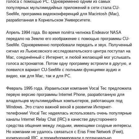
голоса с помощью РС. Одновременно одним из самых
популярных мультимедийных приложений в сети стала CU-
SeeMe, программа видеоконференций для Macintosh (Mac),
разработанная в Корнельском Университете.
Апрель 1994 года. Во время полёта челнока Endeavor NASA
передало на Землю его изображение с помощью программы CU-
SeeMe. Одновременно попробовали передать и звук. Полученный
сигнал из Льюисовского исследовательского центра поступал на
Мас, соединённый с Интернет, и любой желающий мог услышать
голоса астронавтов. Потом одну программу встроили в другую, и
появился вариант CU-SeeMe с полными функциями аудио и
видео, как для Мас, так и для РС.
Февраль 1995 года. Израильская компания Vocal Tec предложила
первую версию программы Internet Phone, разработанную для
владельцев мультимедийных компьютеров, работающих под
Windows. Это стало важной вехой в развитии Интернет-
телефонии! Vocal Tec надеялась использовать очень популярные
каналы Internet Relay Chat (IRC) в качестве двустороннего
средства общения между людьми, имеющими сходные интересы.
Но компании не удалось связаться с Eras Free Network (Feet),
курирующей IRC, и проинформировали о потенциально