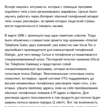
Вскоре нашлись энтузиасты, которые с помощью программ
подобного типа стали организовывать марафоны. Целью было
научить работать через Интернет обычный телефонный аппарат
типа «сеанс разговора», во время которых люди всей страны
могли подключаться и говорить часами.
В марте 1996 г. произошло еще одно памятное событие. Тогда
было объявлено о совместном проекте под названием «Internet
Telephone Gate» двух компаний: уже известно нам Vocal Tec и
крупнейшего производителя для компьютерной телефонный
Dialogic, для чего между Сетью и телефоном устанавливается
специализированный шлюз. Последний получил название (Vocal
Tec Telephone Gateway) и представлял собой
специализированную программу, которая использовала
голосовые платы Dialogic. Многоканальные голосовые платы
позволяют, во-первых, одной системе VTG поддерживать до
восьми независимых телефонных разговоров через сеть, а во-
вторых, убрали проблему адреса, взяв на себя преобразование
обычных телефонных номеров в IP-адрес и обратно. Для
разговора одного пользователя в том продукте достаточно будет
ширины полосы канала порядка 11 кбит/с. Вот так возможность