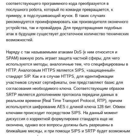
соответствующего программного кода преобразуется в
послушного робота, который по команде превращается, к
примеру, в подслушивающий жучок. В таких случаях
рекомендуется проинформировать как производителя оконечного
устройства, так и провайдера. Для предотвращения подобных
атак в будущем существует достаточное количество технических
возможностей.
Наряду с так называемыми атаками DoS (к ним относится и
SPAM) важную роль играет защита частной сферы, для чего
используются методы, аналогичные тем, что специфицированы в
HTTP. Аналоговым HTTPS является SIPS, «защищенный»
стандарт SIP. Как и в случае HTTPS, для идентификации
участников служат сертификаты, они представляют базис для
согласования необходимого ключа. Соответствующим образом
SRTP является дополнением протокола передачи данных в
реальном времени (Real Time Transport Protocol, RTP), причем
используется шифрование AES с длиной ключа 128 бит. Обмен
ключами происходит посредством SIPS. На данный момент
дискуссия о корректной формулировке стандарта еще не
окончена, однако все вопросы должны быть разрешены в
ближайшие месяцы, и при помощи SIPS и SRTP будет возможным