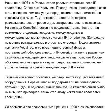
Начиная с 1997 г. в России стали реально строиться сети IP-
телефонии. Спрос был большим. Правда, из-за неопределенности
с лицензированием эта услуга предоставлялась с пометкой «в
тестовом режиме». Тем не менее, технология широко
рекламировалась в прессе и демонстрировалась на выставках.
На стендах CompTek постоянно предоставлялась бесплатная
возможность сделать городские, междугородные и
международные звонки через систему IP-телефонии. Желающие
позвонить выстраивались в огромные очереди. Представители
компании VocalTec, в то время единственной фирмы,
поставлявшей оборудование для IP-сетей, участвуя в различных
семинарах и конференциях, неоднократно заявляли, что Россия
обогнала многие страны на пути предоставления коммерческих
услуг по междугородной и международной IP-связи.
Технический аспект состоял в несовершенстве существовавшего
оборудования. Первые шлюзы поддерживали не более одного
потока Е1 (до 30 одновременных звонков), а качество связи было
низким, что приводило к значительному искажению голосовых
сообщений.
Со временем эти проблемы были решены. 1998 г. ознаменовался