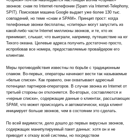
звонков: снам по Internet-телефонии (Spam via Internet-Telephony,
SPIT). Поисковая машина Google выдает уже более 130 тыс.
совпадений, но теме «снам и SPAM». Принцип прост: когда
телефонные звонки бесплатны, «спитеры» могут запустить из
какой-либо части Internet миллионы звонков, и те, кто их
принимает, слышат, что выиграли, например, путешествие на юг
Тихого океана. Целевые адреса получить достаточно просто,
испробовав все номера, предоставляемые провайдером его
клиентам.
Меры противодействия известны по борьбе с традиционным
спамом. Во-первых, операторы начинают вести так называемые
«белые списки». Как правило, они охватывают адресный
потенциал партнеров-операторов. В случае звонка из Internet от
третьей стороны он отклоняется. Во-вторых, составляются и
«черные списки», содержащие данные о клиентах, рассылающих
SPAM, что может происходить и автоматически, когда клиент
инициирует больше звонков, чем в состоянии это сделать.
По всей видимости, дело дошло до первых вирусных звонков,
содержащих манипулируемый пакет данных: хотя он и не
приводит к отказу всей системы, но посредством