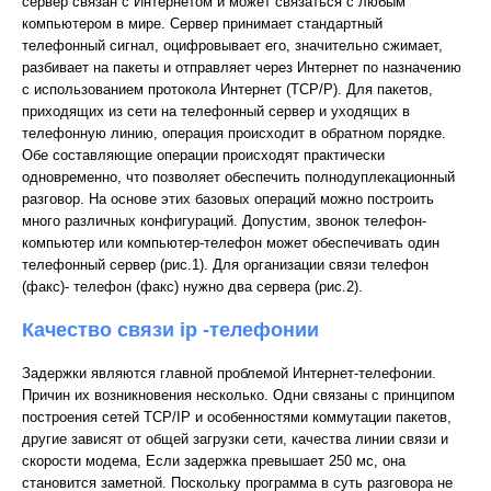
сервер связан с Интернетом и может связаться с любым
компьютером в мире. Сервер принимает стандартный
телефонный сигнал, оцифровывает его, значительно сжимает,
разбивает на пакеты и отправляет через Интернет по назначению
с использованием протокола Интернет (ТСР/Р). Для пакетов,
приходящих из сети на телефонный сервер и уходящих в
телефонную линию, операция происходит в обратном порядке.
Обе составляющие операции происходят практически
одновременно, что позволяет обеспечить полнодуплекационный
разговор. На основе этих базовых операций можно построить
много различных конфигураций. Допустим, звонок телефон-
компьютер или компьютер-телефон может обеспечивать один
телефонный сервер (рис.1). Для организации связи телефон
(факс)- телефон (факс) нужно два сервера (рис.2).
Качество связи ip -телефонии
Задержки являются главной проблемой Интернет-телефонии.
Причин их возникновения несколько. Одни связаны с принципом
построения сетей TCP/IP и особенностями коммутации пакетов,
другие зависят от общей загрузки сети, качества линии связи и
скорости модема, Если задержка превышает 250 мс, она
становится заметной. Поскольку программа в суть разговора не